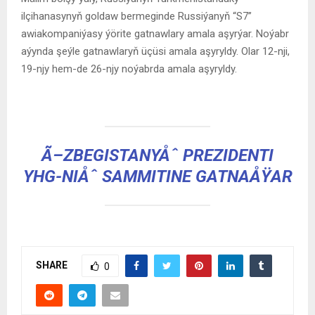
ilçihanasynyň goldaw bermeginde Russiýanyň “S7”
awiakompaniýasy ýörite gatnawlary amala aşyrýar. Noýabr
aýynda şeýle gatnawlaryň üçüsi amala aşyryldy. Olar 12-nji,
19-njy hem-de 26-njy noýabrda amala aşyryldy.
Ã–ZBEGISTANYÅˆ PREZIDENTI
YHG-NIÅˆ SAMMITINE GATNAÅŸAR
SHARE
0