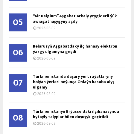
“Air Belgium” Aşgabat arkaly yzygiderli ýük
05
awiagatnaşygyny açdy
2026-08-09
Belarusyň Aşgabatdaky ilçihanasy elektron
06
ýazgy ulgamyna geçdi
2026-08-09
Türkmenistanda daşary ýurt raýatlaryny
07
bolýan ýerleri boýunça Onlaýn hasaba alyş
ulgamy
2026-08-09
Türkmenistanyň Brýusseldäki ilçihanasynda
08
hytaýly talyplar bilen duşuşyk geçirildi
2026-08-09