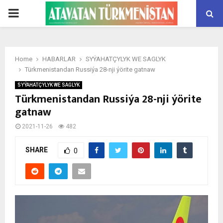
PRIMARY
MENU
Home
HABARLAR
SYÝAHATÇYLYK WE SAGLYK
Türkmenistandan Russiýa 28-nji ýörite gatnaw
SYÝAHATÇYLYK WE SAGLYK
Türkmenistandan Russiýa 28-nji ýörite
gatnaw
2021-11-26
482
SHARE
0