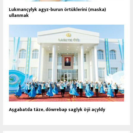
Lukmançylyk agyz-burun örtüklerini (maska)
ullanmak
Aşgabatda täze, döwrebap saglyk öýi açyldy