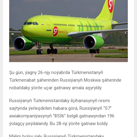
Şu gün, ýagny 26-njy noýabrda Türkmenistanyň
Türkmenabat şäherinden Russiýanyň Moskwa şäherinde
nobatdaky ýörite uçar gatnawy amala aşyryldy.
Russiýanyň Türkmenistandaky ilçihanasynyň resmi
saýtynda ýerleşdirilen habara görä, Russiýanyň “S7”
awiakompaniýasynyň “8536” belgili gatnawyndan 196
ýolagçy peýdalandy. Bu 28-nji ýörite gatnaw boldy.
Mälim bolşy ýaly, Russiýanyň Türkmenistandaky