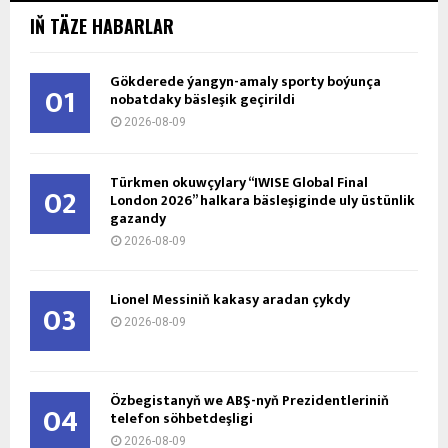
IŇ TÄZE HABARLAR
Gökderede ýangyn-amaly sporty boýunça
01
nobatdaky bäsleşik geçirildi
2026-08-09
Türkmen okuwçylary “IWISE Global Final
02
London 2026” halkara bäsleşiginde uly üstünlik
gazandy
2026-08-09
Lionel Messiniň kakasy aradan çykdy
03
2026-08-09
Özbegistanyň we ABŞ-nyň Prezidentleriniň
04
telefon söhbetdeşligi
2026-08-09