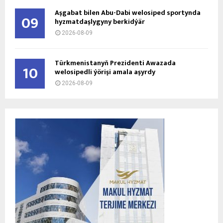
Aşgabat bilen Abu-Dabi welosiped sportynda
09
hyzmatdaşlygyny berkidýär
2026-08-09
Türkmenistanyň Prezidenti Awazada
10
welosipedli ýörişi amala aşyrdy
2026-08-09