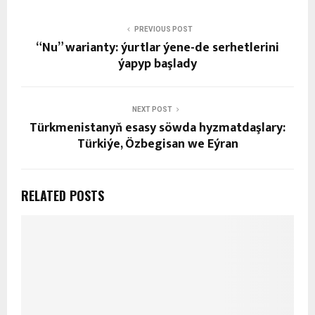
PREVIOUS POST
“Nu” warianty: ýurtlar ýene-de serhetlerini
ýapyp başlady
NEXT POST
Türkmenistanyň esasy söwda hyzmatdaşlary:
Türkiýe, Özbegisan we Eýran
RELATED POSTS