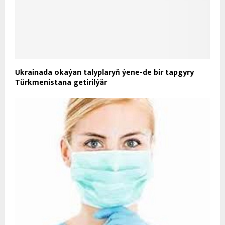
Ukrainada okaýan talyplaryň ýene-de bir tapgyry
Türkmenistana getirilýär