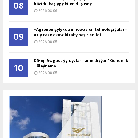
08
häzirki başlygy bilen duşuşdy
2026-08-06
«Agronomçylykda innowasion tehnologiýalar»
09
atly täze okuw kitaby neşir edildi
2026-08-05
05-nji Awgust ýyldyzlar näme diýýär? Gündelik
10
Täleýnama
2026-08-05