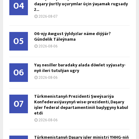
04
daşary ýurtly uçurymlar üçin ýaşamak rugsady
2...
2026-08-07
06-njy Awgust ýyldyzlar näme diýýär?
05
Gündelik Täleýnama
2026-08-06
Ýaş ne­sil­ler ba­ra­da­ky ala­da döw­let sy­ýa­sa­ty­
06
nyň ile­ri tu­tul­ýan ug­ry
2026-08-06
Türkmenistanyň Prezidenti Şweýsariýa
07
Konfederasiýasynyň wise-prezidenti, Daşary
işler federal departamentiniň başlygyny kabul
etdi
2026-08-06
Türkmenistanyň Daşary işler ministri ÝHHG-niň