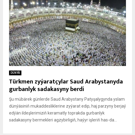
DÜNÝÄ
Türkmen zyýaratçylar Saud Arabystanyda
gurbanlyk sadakasyny berdi
Şu mübärek günlerde Saud Arabystany Patyşalygynda yslam
dünýäsiniň mukaddesliklerine zyýarat edip, haj parzyny berjaý
edýän ildeşlerimiziň keramatly toprakda gurbanlyk
sadakasyny bermekleri agzybirligiň, haýyr işleriň has-da...