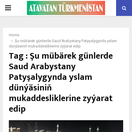
PRIMARY
MENU
Home
Şu mübärek günlerde Saud Arabystany Patyşalygynda yslam
dünýäsiniň mukaddesliklerine zyýarat edip
Tag : Şu mübärek günlerde
Saud Arabystany
Patyşalygynda yslam
dünýäsiniň
mukaddesliklerine zyýarat
edip