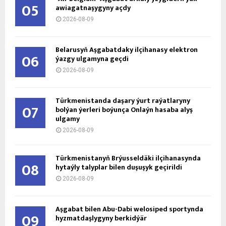
05
awiagatnaşygyny açdy
2026-08-09
Belarusyň Aşgabatdaky ilçihanasy elektron
06
ýazgy ulgamyna geçdi
2026-08-09
Türkmenistanda daşary ýurt raýatlaryny
07
bolýan ýerleri boýunça Onlaýn hasaba alyş
ulgamy
2026-08-09
Türkmenistanyň Brýusseldäki ilçihanasynda
08
hytaýly talyplar bilen duşuşyk geçirildi
2026-08-09
Aşgabat bilen Abu-Dabi welosiped sportynda
09
hyzmatdaşlygyny berkidýär