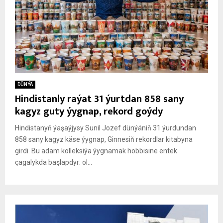
DÜNÝÄ
Hindistanly raýat 31 ýurtdan 858 sany
kagyz guty ýygnap, rekord goýdy
Hindistanyň ýaşaýjysy Sunil Jozef dünýäniň 31 ýurdundan
858 sany kagyz käse ýygnap, Ginnesiň rekordlar kitabyna
girdi. Bu adam kolleksiýa ýygnamak hobbisine entek
çagalykda başlapdyr: ol...