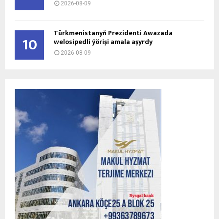
2026-08-09
Türkmenistanyň Prezidenti Awazada
10
welosipedli ýörişi amala aşyrdy
2026-08-09