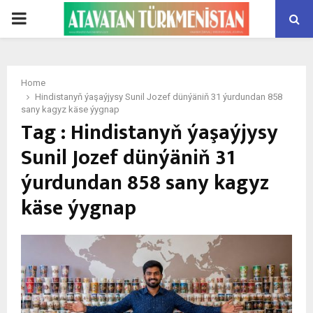
PRIMARY
MENU
Home
Hindistanyň ýaşaýjysy Sunil Jozef dünýäniň 31 ýurdundan 858
sany kagyz käse ýygnap
Tag : Hindistanyň ýaşaýjysy
Sunil Jozef dünýäniň 31
ýurdundan 858 sany kagyz
käse ýygnap