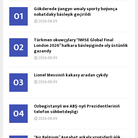
Gökderede ýangyn-amaly sporty boýunça
01
nobatdaky bäsleşik geçirildi
2026-08-09
Türkmen okuwçylary “IWISE Global Final
02
London 2026” halkara bäsleşiginde uly üstünlik
gazandy
2026-08-09
Lionel Messiniň kakasy aradan çykdy
03
2026-08-09
Özbegistanyň we ABŞ-nyň Prezidentleriniň
04
telefon söhbetdeşligi
2026-08-09
“Air Belgium” Aşgabat arkaly yzygiderli ýük