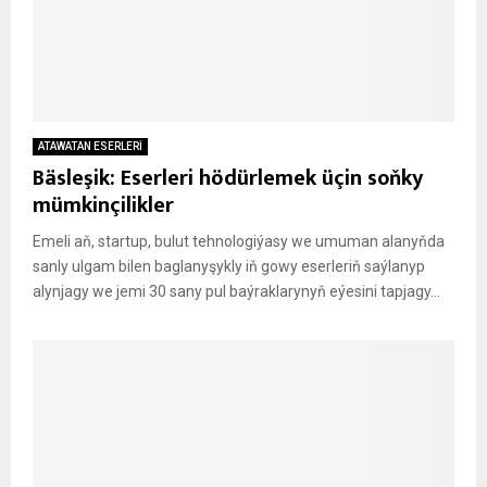
ATAWATAN ESERLERİ
Bäsleşik: Eserleri hödürlemek üçin soňky
mümkinçilikler
Emeli aň, startup, bulut tehnologiýasy we umuman alanyňda
sanly ulgam bilen baglanyşykly iň gowy eserleriň saýlanyp
alynjagy we jemi 30 sany pul baýraklarynyň eýesini tapjagy...