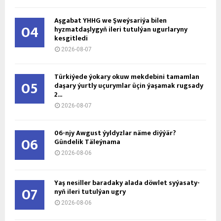
Aşgabat ÝHHG we Şweýsariýa bilen
04
hyzmatdaşlygyň ileri tutulýan ugurlaryny
kesgitledi
2026-08-07
Türkiýede ýokary okuw mekdebini tamamlan
05
daşary ýurtly uçurymlar üçin ýaşamak rugsady
2...
2026-08-07
06-njy Awgust ýyldyzlar näme diýýär?
06
Gündelik Täleýnama
2026-08-06
Ýaş ne­sil­ler ba­ra­da­ky ala­da döw­let sy­ýa­sa­ty­
07
nyň ile­ri tu­tul­ýan ug­ry
2026-08-06