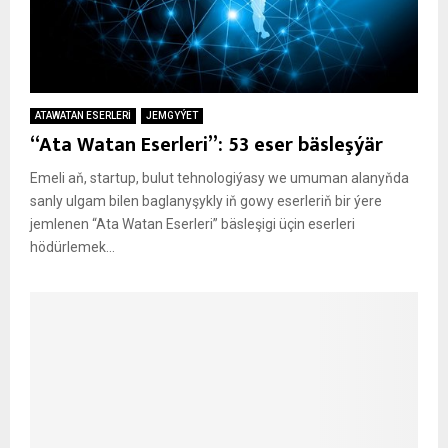
ATAWATAN ESERLERİ
JEMGYÝET
“Ata Watan Eserleri”: 53 eser bäsleşýär
Emeli aň, startup, bulut tehnologiýasy we umuman alanyňda
sanly ulgam bilen baglanyşykly iň gowy eserleriň bir ýere
jemlenen “Ata Watan Eserleri” bäsleşigi üçin eserleri
hödürlemek...