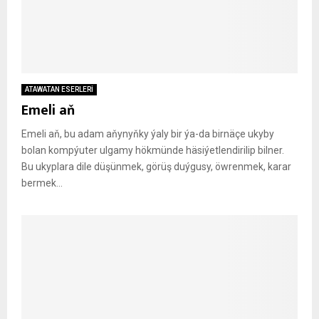
ATAWATAN ESERLERİ
Emeli aň
Emeli aň, bu adam aňynyňky ýaly bir ýa-da birnäçe ukyby
bolan kompýuter ulgamy hökmünde häsiýetlendirilip bilner.
Bu ukyplara dile düşünmek, görüş duýgusy, öwrenmek, karar
bermek...