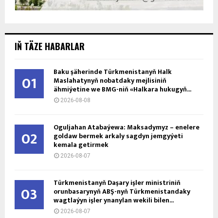
IŇ TÄZE HABARLAR
Baku şäherinde Türkmenistanyň Halk
01
Maslahatynyň nobatdaky mejlisiniň
ähmiýetine we BMG-niň «Halkara hukugyň...
2026-08-08
Oguljahan Atabaýewa: Maksadymyz – enelere
02
goldaw bermek arkaly sagdyn jemgyýeti
kemala getirmek
2026-08-07
Türkmenistanyň Daşary işler ministriniň
03
orunbasarynyň ABŞ-nyň Türkmenistandaky
wagtlaýyn işler ynanylan wekili bilen...
2026-08-07