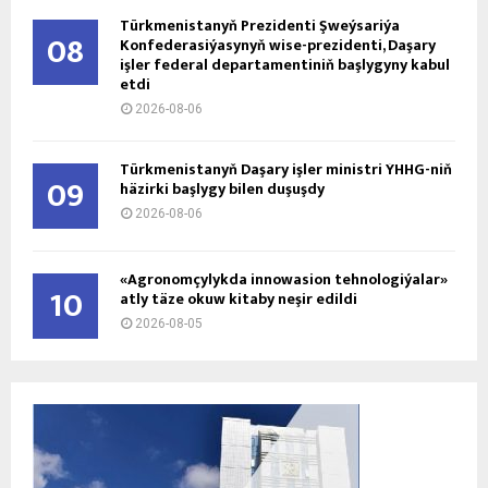
Türkmenistanyň Prezidenti Şweýsariýa
08
Konfederasiýasynyň wise-prezidenti, Daşary
işler federal departamentiniň başlygyny kabul
etdi
2026-08-06
Türkmenistanyň Daşary işler ministri ÝHHG-niň
09
häzirki başlygy bilen duşuşdy
2026-08-06
«Agronomçylykda innowasion tehnologiýalar»
10
atly täze okuw kitaby neşir edildi
2026-08-05