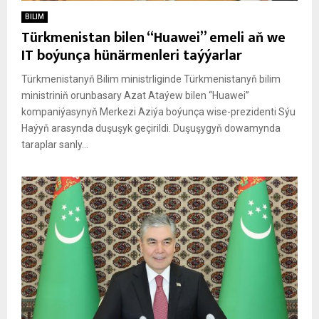
BILIM
Türkmenistan bilen “Huawei” emeli aň we
IT boýunça hünärmenleri taýýarlar
Türkmenistanyň Bilim ministrliginde Türkmenistanyň bilim
ministriniň orunbasary Azat Ataýew bilen “Huawei”
kompaniýasynyň Merkezi Aziýa boýunça wise-prezidenti Sýu
Haýyň arasynda duşuşyk geçirildi. Duşuşygyň dowamynda
taraplar sanly...