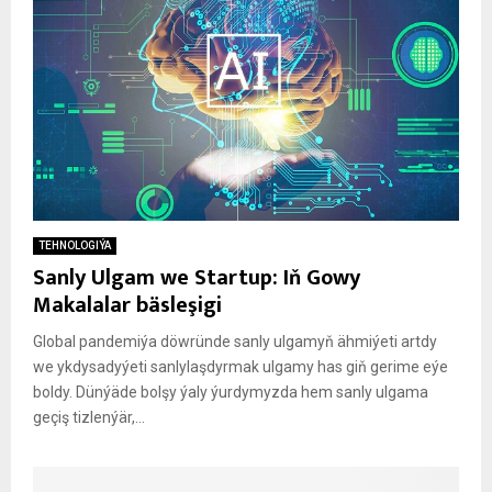
TEHNOLOGIÝA
Sanly Ulgam we Startup: Iň Gowy
Makalalar bäsleşigi
Global pandemiýa döwründe sanly ulgamyň ähmiýeti artdy
we ykdysadyýeti sanlylaşdyrmak ulgamy has giň gerime eýe
boldy. Dünýäde bolşy ýaly ýurdymyzda hem sanly ulgama
geçiş tizlenýär,...