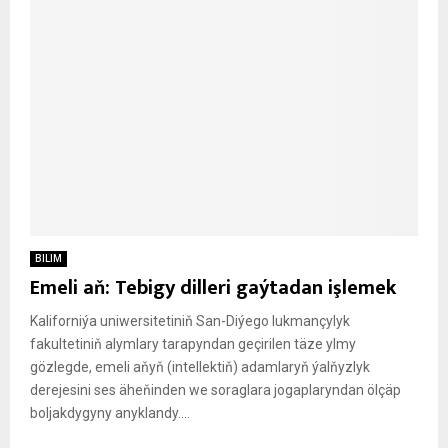
BILIM
Emeli aň: Tebigy dilleri gaýtadan işlemek
Kaliforniýa uniwersitetiniň San-Diýego lukmançylyk
fakultetiniň alymlary tarapyndan geçirilen täze ylmy
gözlegde, emeli aňyň (intellektiň) adamlaryň ýalňyzlyk
derejesini ses äheňinden we soraglara jogaplaryndan ölçäp
boljakdygyny anyklandy....