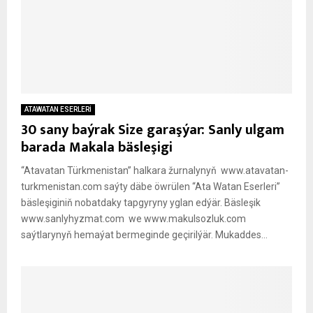
ATAWATAN ESERLERİ
30 sany baýrak Size garaşýar: Sanly ulgam
barada Makala bäsleşigi
“Atavatan Türkmenistan” halkara žurnalynyň www.atavatan-
turkmenistan.com saýty däbe öwrülen “Ata Watan Eserleri”
bäsleşiginiň nobatdaky tapgyryny yglan edýär. Bäsleşik
www.sanlyhyzmat.com we www.makulsozluk.com
saýtlarynyň hemaýat bermeginde geçirilýär. Mukaddes...