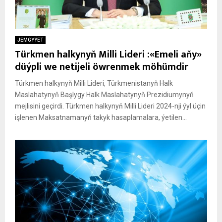
JEMGYÝET
Türkmen halkynyň Milli Lideri :«Emeli aňy»
düýpli we netijeli öwrenmek möhümdir
Türkmen halkynyň Milli Lideri, Türkmenistanyň Halk
Maslahatynyň Başlygy Halk Maslahatynyň Prezidiumynyň
mejlisini geçirdi. Türkmen halkynyň Milli Lideri 2024-nji ýyl üçin
işlenen Maksatnamanyň takyk hasaplamalara, ýetilen...