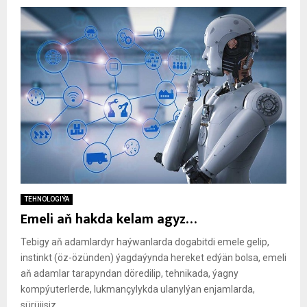
TEHNOLOGIÝA
Emeli aň hakda kelam agyz…
Tebigy aň adamlardyr haýwanlarda dogabitdi emele gelip,
instinkt (öz-özünden) ýagdaýynda hereket edýän bolsa, emeli
aň adamlar tarapyndan döredilip, tehnikada, ýagny
kompýuterlerde, lukmançylykda ulanylýan enjamlarda,
sürüjisiz...