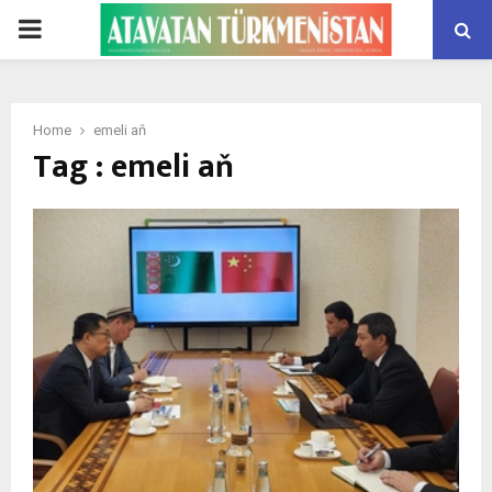
PRIMARY
MENU
Home
emeli aň
Tag : emeli aň