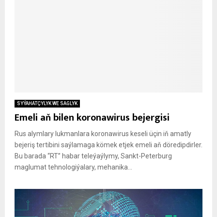
SYÝAHATÇYLYK WE SAGLYK
Emeli aň bilen koronawirus bejergisi
Rus alymlary lukmanlara koronawirus keseli üçin iň amatly
bejeriş tertibini saýlamaga kömek etjek emeli aň döredipdirler.
Bu barada “RT” habar teleýaýlymy, Sankt-Peterburg
maglumat tehnologiýalary, mehanika...