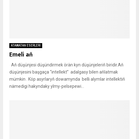
ATAWATAN ESERLERİ
Emeli aň
Aň düşünjesi düşündirmek örän kyn düşünjeleriň biridir.Aň
düşünjesini başgaça “intellekt” adalgasy bilen aňlatmak
mümkin . Köp asyrlaryň dowamynda belli alymlar intellektiň
nämedigi hakyndaky ylmy-pelsepewi...