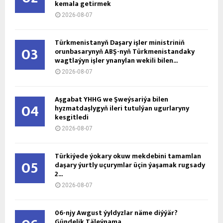
kemala getirmek
2026-08-07
Türkmenistanyň Daşary işler ministriniň
03
orunbasarynyň ABŞ-nyň Türkmenistandaky
wagtlaýyn işler ynanylan wekili bilen...
2026-08-07
Aşgabat ÝHHG we Şweýsariýa bilen
04
hyzmatdaşlygyň ileri tutulýan ugurlaryny
kesgitledi
2026-08-07
Türkiýede ýokary okuw mekdebini tamamlan
05
daşary ýurtly uçurymlar üçin ýaşamak rugsady
2...
2026-08-07
06-njy Awgust ýyldyzlar näme diýýär?
Gündelik Täleýnama