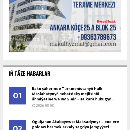
IŇ TÄZE HABARLAR
Baku şäherinde Türkmenistanyň Halk
01
Maslahatynyň nobatdaky mejlisiniň
ähmiýetine we BMG-niň «Halkara hukugyň...
2026-08-08
Oguljahan Atabaýewa: Maksadymyz – enelere
02
goldaw bermek arkaly sagdyn jemgyýeti