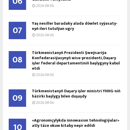
06
2026-08-06
Ýaş ne­sil­ler ba­ra­da­ky ala­da döw­let sy­ýa­sa­ty­
07
nyň ile­ri tu­tul­ýan ug­ry
2026-08-06
Türkmenistanyň Prezidenti Şweýsariýa
08
Konfederasiýasynyň wise-prezidenti, Daşary
işler federal departamentiniň başlygyny kabul
etdi
2026-08-06
Türkmenistanyň Daşary işler ministri ÝHHG-niň
09
häzirki başlygy bilen duşuşdy
2026-08-06
«Agronomçylykda innowasion tehnologiýalar»
10
atly täze okuw kitaby neşir edildi