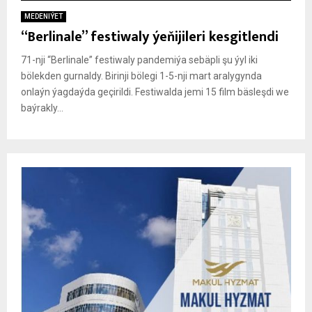
MEDENIÝET
“Berlinale” festiwaly ýeňijileri kesgitlendi
71-nji “Berlinale” festiwaly pandemiýa sebäpli şu ýyl iki
bölekden gurnaldy. Birinji bölegi 1-5-nji mart aralygynda
onlaýn ýagdaýda geçirildi. Festiwalda jemi 15 film bäsleşdi we
baýrakly...