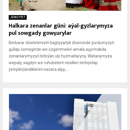
JEMGYÝET
Halkara zenanlar güni: aýal-gyzlarymyza
pul sowgady gowşurylar
Berkarar döwletimiziň bagtyýarlyk döwründe ýurdumyzyň
gülläp ösmeginde we özgertmeleri amala aşyrmakda
zenanlarymyzyň bitirýän uly hyzmatlaryny, Watanymyza
wepaly, sagdyn we ruhubelent nesilleri terbiýeläp
ýetişdirýändiklerini nazara alyp,...