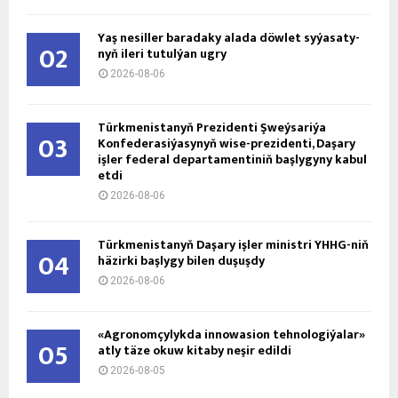
Ýaş ne­sil­ler ba­ra­da­ky ala­da döw­let sy­ýa­sa­ty­
02
nyň ile­ri tu­tul­ýan ug­ry
2026-08-06
Türkmenistanyň Prezidenti Şweýsariýa
03
Konfederasiýasynyň wise-prezidenti, Daşary
işler federal departamentiniň başlygyny kabul
etdi
2026-08-06
Türkmenistanyň Daşary işler ministri ÝHHG-niň
04
häzirki başlygy bilen duşuşdy
2026-08-06
«Agronomçylykda innowasion tehnologiýalar»
05
atly täze okuw kitaby neşir edildi
2026-08-05