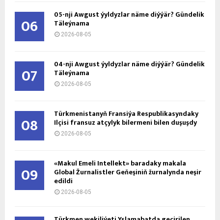
05-nji Awgust ýyldyzlar näme diýýär? Gündelik
06
Täleýnama
2026-08-05
04-nji Awgust ýyldyzlar näme diýýär? Gündelik
07
Täleýnama
2026-08-05
Türkmenistanyň Fransiýa Respublikasyndaky
08
Ilçisi fransuz atçylyk bilermeni bilen duşuşdy
2026-08-05
«Makul Emeli Intellekt» baradaky makala
09
Global Žurnalistler Geňeşiniň žurnalynda neşir
edildi
2026-08-05
Türkmen wekiliýeti Yslamabatda geçirilen