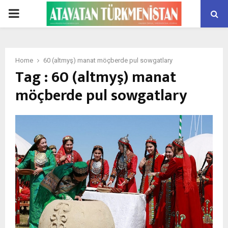
PRIMARY
MENU
Home
60 (altmyş) manat möçberde pul sowgatlary
Tag : 60 (altmyş) manat
möçberde pul sowgatlary