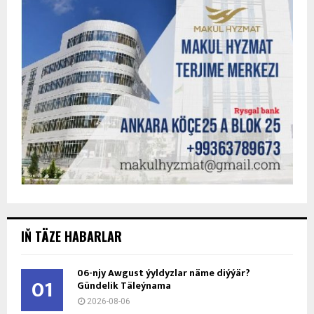
IŇ TÄZE HABARLAR
06-njy Awgust ýyldyzlar näme diýýär?
01
Gündelik Täleýnama
2026-08-06