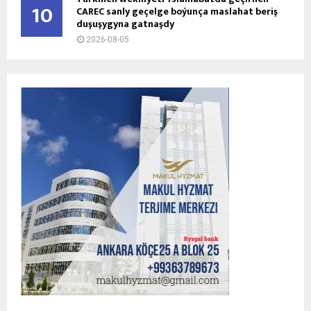
10
CAREC sanly geçelge boýunça maslahat beriş
duşuşygyna gatnaşdy
2026-08-05