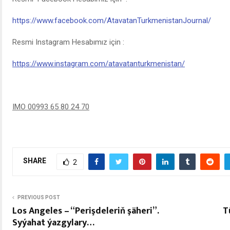
https://www.facebook.com/AtavatanTurkmenistanJournal/
Resmi Instagram Hesabımız için :
https://www.instagram.com/atavatanturkmenistan/
IMO 00993 65 80 24 70
SHARE
2
PREVIOUS POST
Los Angeles – “Perişdeleriň şäheri”.
T
Syýahat ýazgylary…