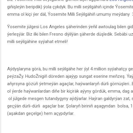
giňişleýin beripdik) ýola çykdyk. Bu milli seýilgähiň içinde Ýosemit
emma ol kiçi ýer däl, Ýosemite Milli Seýilgähiň umumy meýdany 
Ýosemite jülgesi Los Angeles şäherinden ýeňil awtoulag bilen g
ýerleşýär. Biz ilki bilen Fresno diýilýän şäherde düşledik. Sebäbi
milli seýilgähine syýahat etmeli!
Aýdyşlaryna görä, bu milli seýilgähe her ýyl 4 million syýahatçy g
peýzaŽy. HudoŽnigiň döreden ajaýyp sungat eserine meňzeş. Ýaýy
aňyrsyna gözüň ýetmeýän agaçlar, haýwanlaryň dürli görnüşleri…Bul
ol ýerde haýwanlardan diňe bir kiçiräk aýyny gördük, emma, dag ar
ol jülgede mesgen tutandygyny aýdýarlar. Haýran galdyrýan zat, s
geçýän dürli-dürli agaçlar bar. Şolaryň biriniň aşagyndan bolsa, 1
(aşakdan geçelge) hem açypdyrlar.