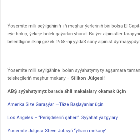
Ýosemite milli seýilgähiniň iň meşhur ýerleriniň biri bolsa El Capi
eýe bolup, ýekeje bölek gaýadan ybarat. Bu ýer alpinistler tarapynda
belentligine ilkinji gezek 1958-nji ýylda3 sany alpinist dyrmaşypdyr
Ýosemite milli seýilgähine bolan syýahatymyzy agşamara tamamla
telekeçileriň meşhur mekany –
Silikon Jülgesi!
ABŞ syýahatymyz barada ähli makalalary okamak üçin
Amerika Size Garaşýar —Täze Başlaýanlar üçin
Los Angeles – “Perişdeleriň şäheri”. Syýahat ýazgylary
…
Ýosemite Jülgesi: Steve Jobsyň “ylham mekany”