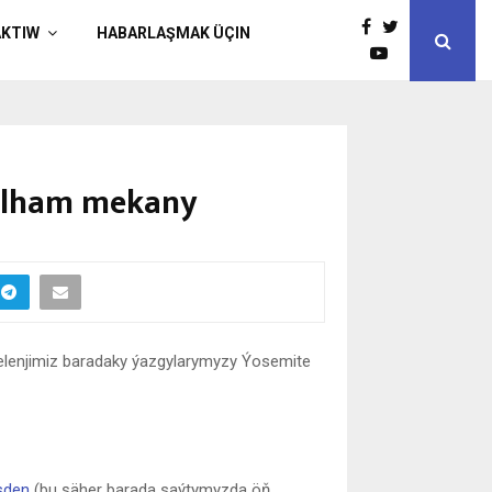
AKTIW
HABARLAŞMAK ÜÇIN
 ylham mekany
lenjimiz baradaky ýazgylarymyzy Ýosemite
sden
(bu şäher barada saýtymyzda öň