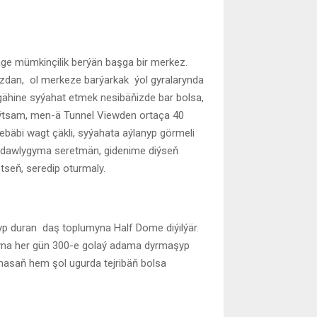
äge mümkinçilik berýän başga bir merkez.
zdan, ol merkeze barýarkak ýol gyralarynda
lgähine syýahat etmek nesibäňizde bar bolsa,
ýtsam, men-ä Tunnel Viewden ortaça 40
ebäbi wagt çäkli, syýahata aýlanyp görmeli
Ýadawlygyma seretmän, gidenime diýseň
etseň, seredip oturmaly.
p duran daş toplumyna Half Dome diýilýär.
myna her gün 300-e golaý adama dyrmaşyp
masaň hem şol ugurda tejribäň bolsa