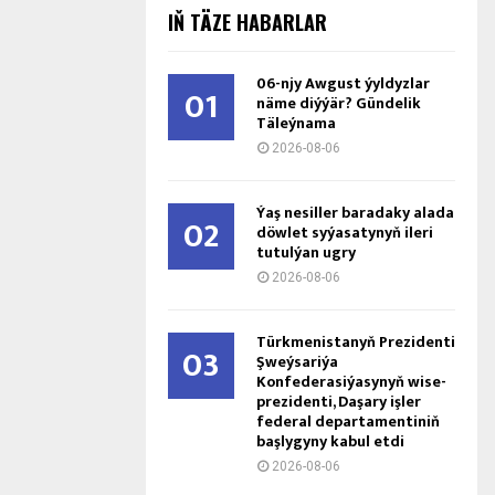
IŇ TÄZE HABARLAR
06-njy Awgust ýyldyzlar
01
näme diýýär? Gündelik
Täleýnama
2026-08-06
Ýaş ne­sil­ler ba­ra­da­ky ala­da
02
döw­let sy­ýa­sa­ty­nyň ile­ri
tu­tul­ýan ug­ry
2026-08-06
Türkmenistanyň Prezidenti
03
Şweýsariýa
Konfederasiýasynyň wise-
prezidenti, Daşary işler
federal departamentiniň
başlygyny kabul etdi
2026-08-06