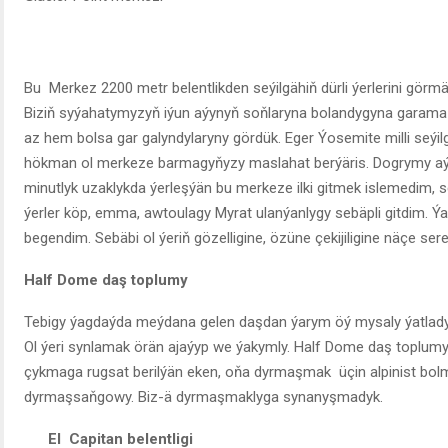
Bu Merkez 2200 metr belentlikden seýilgähiň dürli ýerlerini görm
Biziň syýahatymyzyň iýun aýynyň soňlaryna bolandygyna garama
az hem bolsa gar galyndylaryny gördük. Eger Ýosemite milli seýi
hökman ol merkeze barmagyňyzy maslahat berýäris. Dogrymy a
minutlyk uzaklykda ýerleşýän bu merkeze ilki gitmek islemedim, s
ýerler köp, emma, awtoulagy Myrat ulanýanlygy sebäpli gitdim. 
begendim. Sebäbi ol ýeriň gözelligine, özüne çekijiligine näçe ser
Half Dome
daş toplumy
Tebigy ýagdaýda meýdana gelen daşdan ýarym öý mysaly ýatlady
Ol ýeri synlamak örän ajaýyp we ýakymly. Half Dome daş toplu
çykmaga rugsat berilýän eken, oňa dyrmaşmak üçin alpinist bol
dyrmaşsaňgowy. Biz-ä dyrmaşmaklyga synanyşmadyk.
El Capitan belentligi