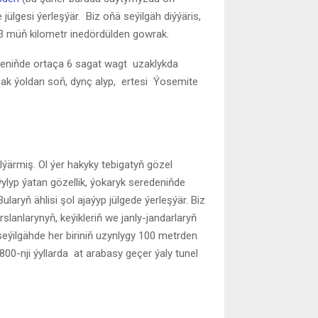
e jülgesi ýerleşýär. Biz oňä seýilgäh diýýäris,
3 müň kilometr inedördülden gowrak.
ideniňde ortaça 6 sagat wagt uzaklykda
 uzak ýoldan soň, dynç alyp, ertesi Ýosemite
elýärmiş. Ol ýer hakyky tebigatyň gözel
lyp ýatan gözellik, ýokaryk seredeniňde
aryň ählisi şol ajaýyp jülgede ýerleşýär. Biz
slanlarynyň, keýikleriň we janly-jandarlaryň
eýilgähde her biriniň uzynlygy 100 metrden
800-nji ýyllarda at arabasy geçer ýaly tunel