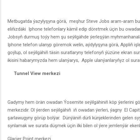
Metbugatda ýazylyşyna görä, meşhur Steve Jobs aram-aram bu se
eliňizdäki Iphone telefonlary kämil edip döretmek üçin bu owad
Jobsyň durmuş toýy hem şu seýilgähde ýerleşýän myhmanhanala
Iphone telefon ulanyp göremok welin, aýdylyşyna görä, Appliň işl
goýlup, ol seýilgähiň täsin suratlaryny telefonyň ýüzüne ekran s
ikisini habarymyzda hem ulanýarys, Apple ulanýanlaryňyz ol sura
Tunnel View merkezi
Gadymy hem örän owadan Ýosemite seýilgähiniň köp ýerlerini gö
merkezidir. Ol ýerden seýilgähiň iň owadan ýerleri, ýagny El Capit
şarlawugyny görüp bolýar. Dünýäniň dürli künjeklerinden gelen syý
synlamak we surata düşmek üçin ilki bilen ol ýere jemlenýär ekenl
Glacier Point merkezi