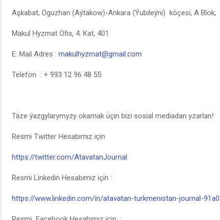
Aşkabat, Oguzhan (Aýtakow)-Ankara (Ýubileýni) köçesi, A Blok,
Makul Hyzmat Ofis, 4. Kat, 401
E: Mail Adres :
makulhyzmat@gmail.com
Telefon : + 993 12 96 48 55
Täze ýazgylarymyzy okamak üçin bizi sosial mediadan yzarlan!
Resmi Twitter Hesabımız için
https://twitter.com/AtavatanJournal
Resmi Linkedin Hesabımız için :
https://www.linkedin.com/in/atavatan-turkmenistan-journal-91a
Resmi Facebook Hesabımız için :