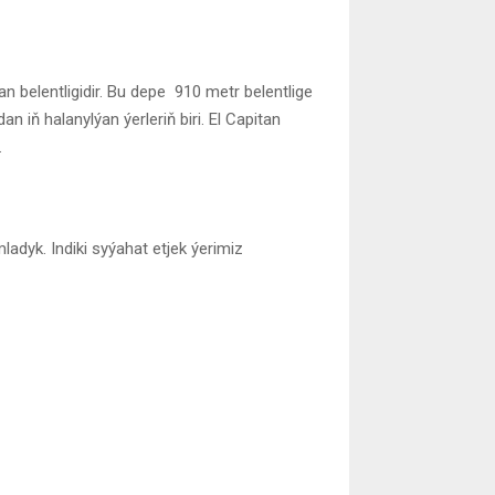
tan belentligidir. Bu depe 910 metr belentlige
n iň halanylýan ýerleriň biri. El Capitan
.
dyk. Indiki syýahat etjek ýerimiz