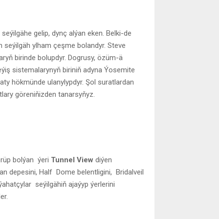
ýilgähe gelip, dynç alýan eken. Belki-de
an seýilgäh ylham çeşme bolandyr. Steve
ryň birinde bolupdyr. Dogrusy, özüm-ä
eýiş sistemalarynyň biriniň adyna Ýosemite
uraty hökmünde ulanylypdyr. Şol suratlardan
tlary göreniňizden tanarsyňyz.
rüp bolýan ýeri
Tunnel View
diýen
an depesini, Half Dome belentligini, Bridalveil
ahatçylar seýilgähiň ajaýyp ýerlerini
er.