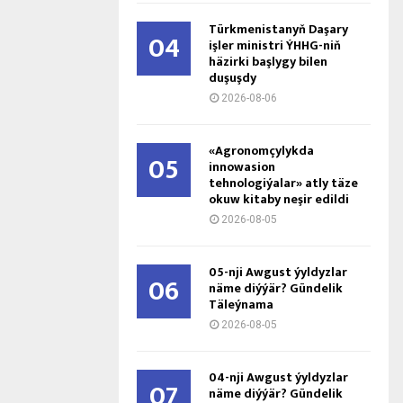
Türkmenistanyň Daşary
04
işler ministri ÝHHG-niň
häzirki başlygy bilen
duşuşdy
2026-08-06
«Agronomçylykda
05
innowasion
tehnologiýalar» atly täze
okuw kitaby neşir edildi
2026-08-05
05-nji Awgust ýyldyzlar
06
näme diýýär? Gündelik
Täleýnama
2026-08-05
04-nji Awgust ýyldyzlar
07
näme diýýär? Gündelik