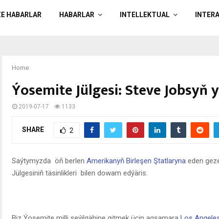
ZE HABARLAR
HABARLAR
INTELLEKTUAL
INTER
Home
Ýosemite Jülgesi: Steve Jobsyň
2019-07-17
1133
SHARE
2
Saýtymyzda öň berlen
Amerikanyň Birleşen Ştatlaryna
eden geze
Jülgesiniň täsinlikleri bilen dowam edýäris.
Biz Ýosemite milli seýilgähine gitmek üçin agşamara
Los Angele