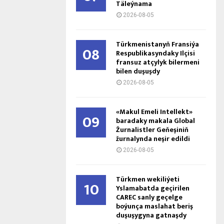
Täleýnama
2026-08-05
Türkmenistanyň Fransiýa
08
Respublikasyndaky Ilçisi
fransuz atçylyk bilermeni
bilen duşuşdy
2026-08-05
«Makul Emeli Intellekt»
09
baradaky makala Global
Žurnalistler Geňeşiniň
žurnalynda neşir edildi
2026-08-05
Türkmen wekiliýeti
10
Yslamabatda geçirilen
CAREC sanly geçelge
boýunça maslahat beriş
duşuşygyna gatnaşdy