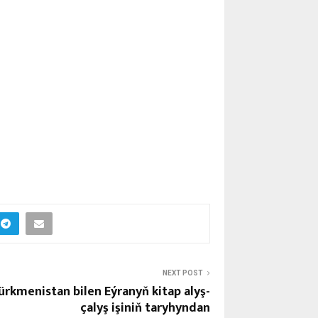
NEXT POST
ürkmenistan bilen Eýranyň kitap alyş-
çalyş işiniň taryhyndan