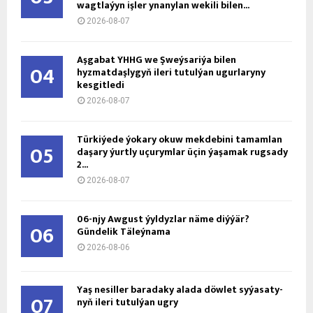
wagtlaýyn işler ynanylan wekili bilen...
2026-08-07
Aşgabat ÝHHG we Şweýsariýa bilen
04
hyzmatdaşlygyň ileri tutulýan ugurlaryny
kesgitledi
2026-08-07
Türkiýede ýokary okuw mekdebini tamamlan
05
daşary ýurtly uçurymlar üçin ýaşamak rugsady
2...
2026-08-07
06-njy Awgust ýyldyzlar näme diýýär?
06
Gündelik Täleýnama
2026-08-06
Ýaş ne­sil­ler ba­ra­da­ky ala­da döw­let sy­ýa­sa­ty­
07
nyň ile­ri tu­tul­ýan ug­ry