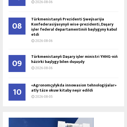
2026-08-06
Türkmenistanyň Prezidenti Şweýsariýa
08
Konfederasiýasynyň wise-prezidenti, Daşary
işler federal departamentiniň başlygyny kabul
etdi
2026-08-06
Türkmenistanyň Daşary işler ministri ÝHHG-niň
09
häzirki başlygy bilen duşuşdy
2026-08-06
«Agronomçylykda innowasion tehnologiýalar»
10
atly täze okuw kitaby neşir edildi
2026-08-05