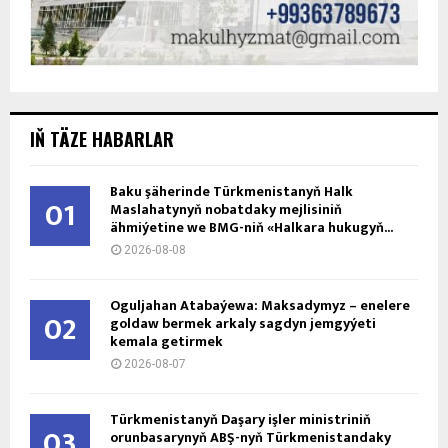
IŇ TÄZE HABARLAR
Baku şäherinde Türkmenistanyň Halk
01
Maslahatynyň nobatdaky mejlisiniň
ähmiýetine we BMG-niň «Halkara hukugyň...
2026-08-08
Oguljahan Atabaýewa: Maksadymyz – enelere
02
goldaw bermek arkaly sagdyn jemgyýeti
kemala getirmek
2026-08-07
Türkmenistanyň Daşary işler ministriniň
03
orunbasarynyň ABŞ-nyň Türkmenistandaky