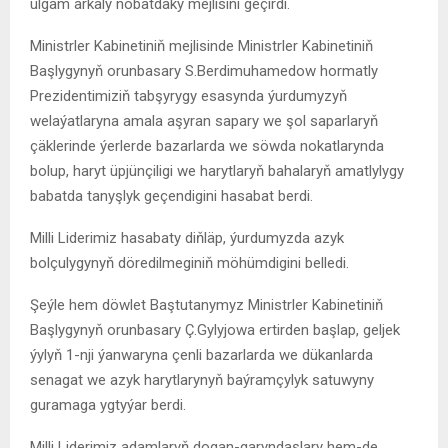
ulgam arkaly nobatdaky mejlisini geçirdi.
Ministrler Kabinetiniň mejlisinde Ministrler Kabinetiniň
Başlygynyň orunbasary S.Berdimuhamedow hormatly
Prezidentimiziň tabşyrygy esasynda ýurdumyzyň
welaýatlaryna amala aşyran sapary we şol saparlaryň
çäklerinde ýerlerde bazarlarda we söwda nokatlarynda
bolup, haryt üpjünçiligi we harytlaryň bahalaryň amatlylygy
babatda tanyşlyk geçendigini hasabat berdi.
Milli Liderimiz hasabaty diňläp, ýurdumyzda azyk
bolçulygynyň döredilmeginiň möhümdigini belledi.
Şeýle hem döwlet Baştutanymyz Ministrler Kabinetiniň
Başlygynyň orunbasary Ç.Gylyjowa ertirden başlap, geljek
ýylyň 1-nji ýanwaryna çenli bazarlarda we dükanlarda
senagat we azyk harytlarynyň baýramçylyk satuwyny
guramaga ygtyýar berdi.
Milli Liderimiz adamlaryň dogan-garyndaşlary hem-de