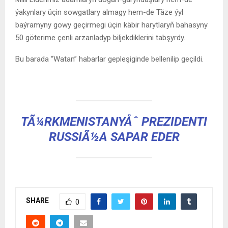
ýakynlary üçin sowgatlary almagy hem-de Täze ýyl
baýramyny gowy geçirmegi üçin käbir harytlaryň bahasyny
50 göterime çenli arzanladyp biljekdiklerini tabşyrdy.
Bu barada “Watan” habarlar gepleşiginde bellenilip geçildi.
TÃ¼RKMENISTANYÅˆ PREZIDENTI
RUSSIÃ½A SAPAR EDER
SHARE
0