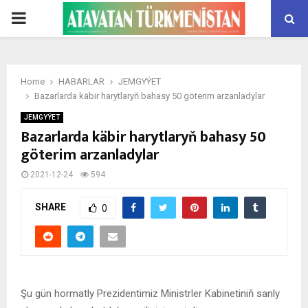
PRIMARY
MENU
Home
HABARLAR
JEMGYÝET
Bazarlarda käbir harytlaryň bahasy 50 göterim arzanladylar
JEMGYÝET
Bazarlarda käbir harytlaryň bahasy 50
göterim arzanladylar
2021-12-24
594
SHARE
0
Şu gün hormatly Prezidentimiz Ministrler Kabinetiniň sanly