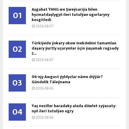
Aşgabat ÝHHG we Şweýsariýa bilen
01
hyzmatdaşlygyň ileri tutulýan ugurlaryny
kesgitledi
2026-08-07
Türkiýede ýokary okuw mekdebini tamamlan
02
daşary ýurtly uçurymlar üçin ýaşamak rugsady
2...
2026-08-07
06-njy Awgust ýyldyzlar näme diýýär?
03
Gündelik Täleýnama
2026-08-06
Ýaş ne­sil­ler ba­ra­da­ky ala­da döw­let sy­ýa­sa­ty­
04
nyň ile­ri tu­tul­ýan ug­ry
2026-08-06