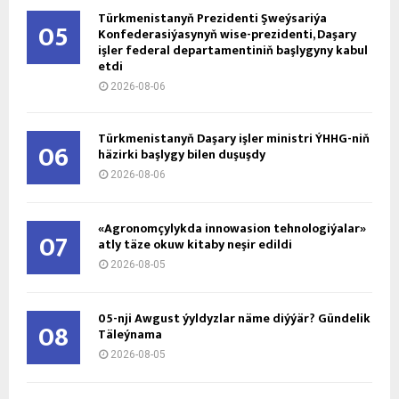
Türkmenistanyň Prezidenti Şweýsariýa
05
Konfederasiýasynyň wise-prezidenti, Daşary
işler federal departamentiniň başlygyny kabul
etdi
2026-08-06
Türkmenistanyň Daşary işler ministri ÝHHG-niň
06
häzirki başlygy bilen duşuşdy
2026-08-06
«Agronomçylykda innowasion tehnologiýalar»
07
atly täze okuw kitaby neşir edildi
2026-08-05
05-nji Awgust ýyldyzlar näme diýýär? Gündelik
08
Täleýnama
2026-08-05