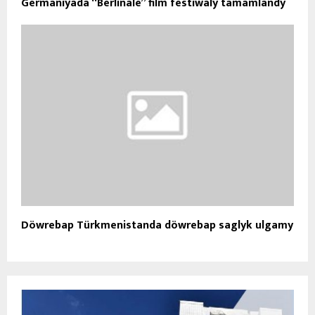
Germaniýada “Berlinale” film festiwaly tamamlandy
Döwrebap Türkmenistanda döwrebap saglyk ulgamy