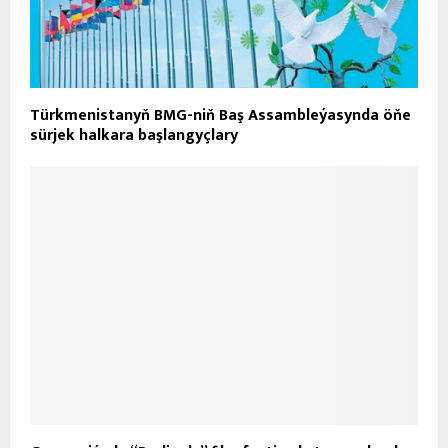
Türkmenistanyň BMG-niň Baş Assambleýasynda öňe
sürjek halkara başlangyçlary