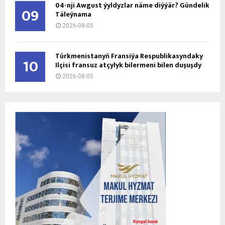
04-nji Awgust ýyldyzlar näme diýýär? Gündelik
09
Täleýnama
2026-08-05
Türkmenistanyň Fransiýa Respublikasyndaky
10
Ilçisi fransuz atçylyk bilermeni bilen duşuşdy
2026-08-05