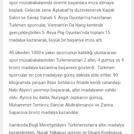
spor müsabakalarında önemli başarılara imza atmaya
başladı. Gelecek sene Aşkabat’ta düzenlenecek Kapalı
Salon ve Savaş Sanatı 5. Asya Oyunları’na hazırlanan
Türkmen sporcular, Vietnam’ın Da Nang kentinde
geerçekleştirilen 5. Asya Plaj Oyunları’nda toplam 15
madalya kazanarak, büyük bir başarıya imza attı.
45 ülkeden 1000’e yakın sporcunun katıldığı uluslararası
spor müsabakalarından Türkmenistan 2 altın, 4 gümüş ve 9
bronz madalya kazanma başarısını gösterdi. Türkmen
sporcular en çok madalyayı güreş dalında elde ettiler. 90
kilogramda yarışan İhlas Setdarov finalde kendi vatandaşı
Nabi Aliyev’i yenmeyi başararak, altın madalyanın sahibi
oldu. Ayrıca bu dalda, Nuryagdı Jepbarov gümüş,
Muhammet Temirov, Sancar Abdirahmanov ve Zarina
Saparova bronz madalya kazandılar.
Samboda Begli Meretgeldiyev Türkmenistan’a altın madalya
kazandırırken, Nurali Yalkapov gümüş ve Dinara Korıkulova