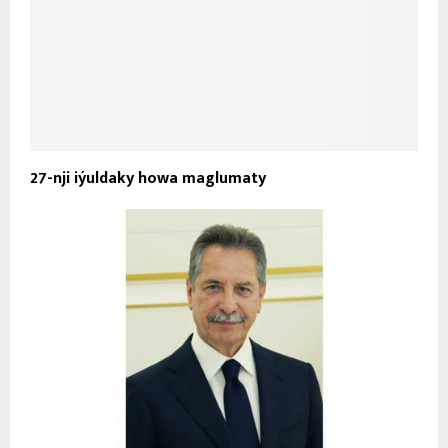
27-nji iýuldaky howa maglumaty