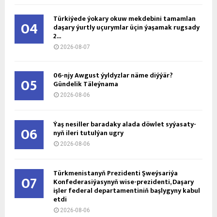
Türkiýede ýokary okuw mekdebini tamamlan
04
daşary ýurtly uçurymlar üçin ýaşamak rugsady
2...
2026-08-07
06-njy Awgust ýyldyzlar näme diýýär?
05
Gündelik Täleýnama
2026-08-06
Ýaş ne­sil­ler ba­ra­da­ky ala­da döw­let sy­ýa­sa­ty­
06
nyň ile­ri tu­tul­ýan ug­ry
2026-08-06
Türkmenistanyň Prezidenti Şweýsariýa
07
Konfederasiýasynyň wise-prezidenti, Daşary
işler federal departamentiniň başlygyny kabul
etdi
2026-08-06