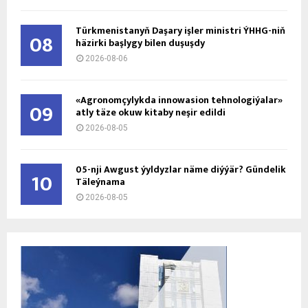
Türkmenistanyň Daşary işler ministri ÝHHG-niň
08
häzirki başlygy bilen duşuşdy
2026-08-06
«Agronomçylykda innowasion tehnologiýalar»
09
atly täze okuw kitaby neşir edildi
2026-08-05
05-nji Awgust ýyldyzlar näme diýýär? Gündelik
10
Täleýnama
2026-08-05