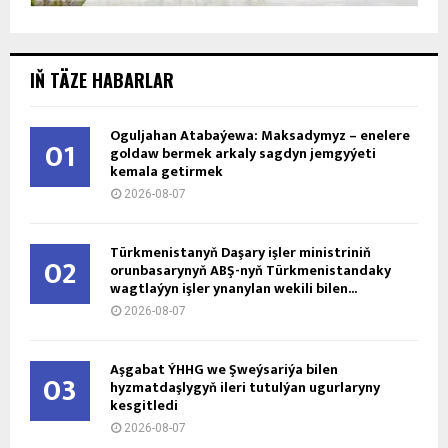
IŇ TÄZE HABARLAR
Oguljahan Atabaýewa: Maksadymyz – enelere
01
goldaw bermek arkaly sagdyn jemgyýeti
kemala getirmek
2026-08-07
Türkmenistanyň Daşary işler ministriniň
02
orunbasarynyň ABŞ-nyň Türkmenistandaky
wagtlaýyn işler ynanylan wekili bilen...
2026-08-07
Aşgabat ÝHHG we Şweýsariýa bilen
03
hyzmatdaşlygyň ileri tutulýan ugurlaryny
kesgitledi
2026-08-07