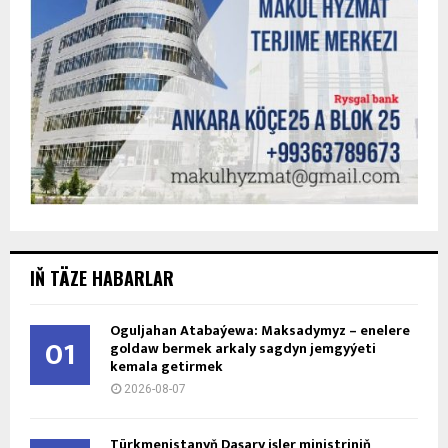
IŇ TÄZE HABARLAR
Oguljahan Atabaýewa: Maksadymyz – enelere
01
goldaw bermek arkaly sagdyn jemgyýeti
kemala getirmek
2026-08-07
Türkmenistanyň Daşary işler ministriniň