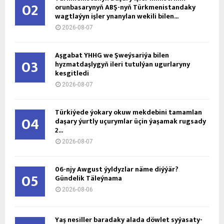
02
orunbasarynyň ABŞ-nyň Türkmenistandaky
wagtlaýyn işler ynanylan wekili bilen...
2026-08-07
Aşgabat ÝHHG we Şweýsariýa bilen
03
hyzmatdaşlygyň ileri tutulýan ugurlaryny
kesgitledi
2026-08-07
Türkiýede ýokary okuw mekdebini tamamlan
04
daşary ýurtly uçurymlar üçin ýaşamak rugsady
2...
2026-08-07
06-njy Awgust ýyldyzlar näme diýýär?
05
Gündelik Täleýnama
2026-08-06
Ýaş ne­sil­ler ba­ra­da­ky ala­da döw­let sy­ýa­sa­ty­