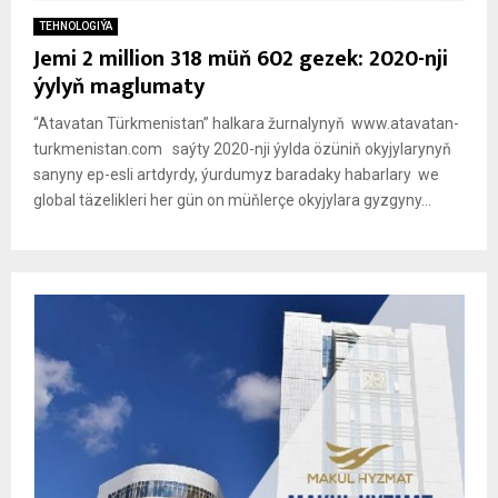
TEHNOLOGIÝA
Jemi 2 million 318 müň 602 gezek: 2020-nji
ýylyň maglumaty
“Atavatan Türkmenistan” halkara žurnalynyň www.atavatan-
turkmenistan.com saýty 2020-nji ýylda özüniň okyjylarynyň
sanyny ep-esli artdyrdy, ýurdumyz baradaky habarlary we
global täzelikleri her gün on müňlerçe okyjylara gyzgyny...