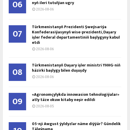
06
nyň ile­ri tu­tul­ýan ug­ry
2026-08-06
Türkmenistanyň Prezidenti Şweýsariýa
07
Konfederasiýasynyň wise-prezidenti, Daşary
işler federal departamentiniň başlygyny kabul
etdi
2026-08-06
Türkmenistanyň Daşary işler ministri ÝHHG-niň
08
häzirki başlygy bilen duşuşdy
2026-08-06
«Agronomçylykda innowasion tehnologiýalar»
09
atly täze okuw kitaby neşir edildi
2026-08-05
05-nji Awgust ýyldyzlar näme diýýär? Gündelik
Täleýnama