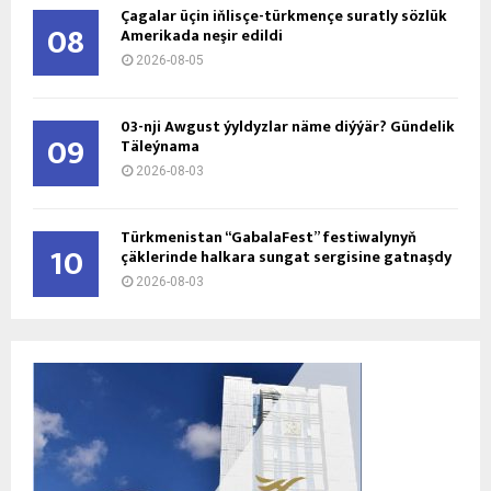
Çagalar üçin iňlisçe-türkmençe suratly sözlük
08
Amerikada neşir edildi
2026-08-05
03-nji Awgust ýyldyzlar näme diýýär? Gündelik
09
Täleýnama
2026-08-03
Türkmenistan “GabalaFest” festiwalynyň
10
çäklerinde halkara sungat sergisine gatnaşdy
2026-08-03