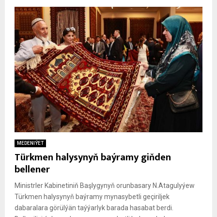
MEDENIÝET
Türkmen halysynyň baýramy giňden
bellener
Ministrler Kabinetiniň Başlygynyň orunbasary N.Atagulyýew
Türkmen halysynyň baýramy mynasybetli geçiriljek
dabaralara görülýän taýýarlyk barada hasabat berdi.