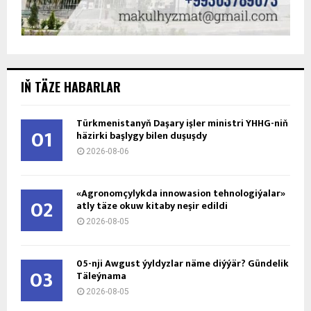
IŇ TÄZE HABARLAR
Türkmenistanyň Daşary işler ministri ÝHHG-niň
01
häzirki başlygy bilen duşuşdy
2026-08-06
«Agronomçylykda innowasion tehnologiýalar»
02
atly täze okuw kitaby neşir edildi
2026-08-05
05-nji Awgust ýyldyzlar näme diýýär? Gündelik
03
Täleýnama
2026-08-05