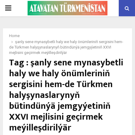
PRIMARY
MENU
Home
şanly sene mynasybetli haly we haly önümleriniň sergisini hem-
de Türkmen halyşynaslarynyň bütindünýä jemgyýetiniň XXVI
mejlisini geçirmek meýilleşdirilýär
Tag : şanly sene mynasybetli
haly we haly önümleriniň
sergisini hem-de Türkmen
halyşynaslarynyň
bütindünýä jemgyýetiniň
XXVI mejlisini geçirmek
meýilleşdirilýär