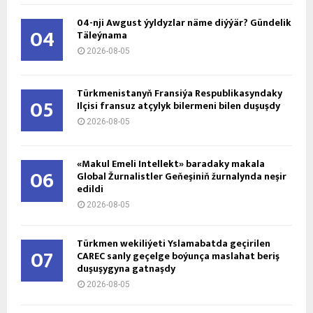
04-nji Awgust ýyldyzlar näme diýýär? Gündelik
04
Täleýnama
2026-08-05
Türkmenistanyň Fransiýa Respublikasyndaky
05
Ilçisi fransuz atçylyk bilermeni bilen duşuşdy
2026-08-05
«Makul Emeli Intellekt» baradaky makala
06
Global Žurnalistler Geňeşiniň žurnalynda neşir
edildi
2026-08-05
Türkmen wekiliýeti Yslamabatda geçirilen
07
CAREC sanly geçelge boýunça maslahat beriş
duşuşygyna gatnaşdy
2026-08-05