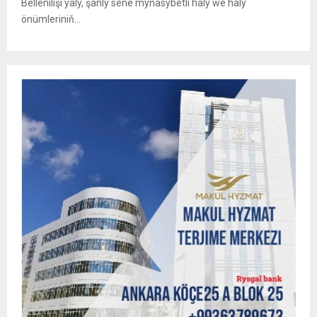
Bellenilişi ýaly, şanly sene mynasybetli haly we haly
önümleriniň...