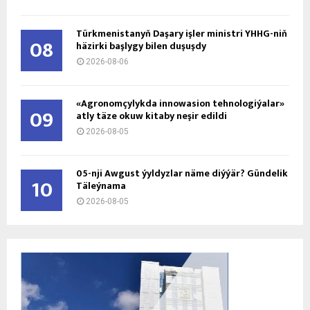
Türkmenistanyň Daşary işler ministri ÝHHG-niň
08
häzirki başlygy bilen duşuşdy
2026-08-06
«Agronomçylykda innowasion tehnologiýalar»
09
atly täze okuw kitaby neşir edildi
2026-08-05
05-nji Awgust ýyldyzlar näme diýýär? Gündelik
10
Täleýnama
2026-08-05