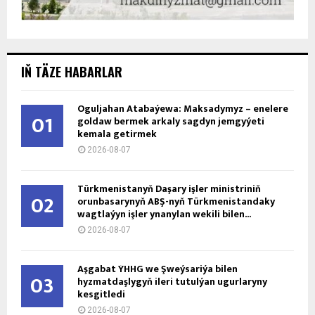
IŇ TÄZE HABARLAR
Oguljahan Atabaýewa: Maksadymyz – enelere
01
goldaw bermek arkaly sagdyn jemgyýeti
kemala getirmek
2026-08-07
Türkmenistanyň Daşary işler ministriniň
02
orunbasarynyň ABŞ-nyň Türkmenistandaky
wagtlaýyn işler ynanylan wekili bilen...
2026-08-07
Aşgabat ÝHHG we Şweýsariýa bilen
03
hyzmatdaşlygyň ileri tutulýan ugurlaryny
kesgitledi
2026-08-07