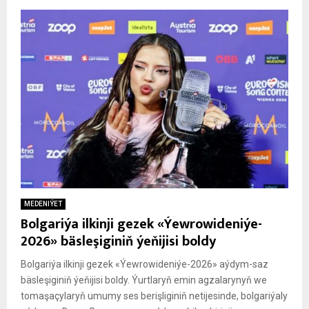
MEDENIÝET
Bolgariýa ilkinji gezek «Ýewrowideniýe-
2026» bäsleşiginiň ýeňijisi boldy
Bolgariýa ilkinji gezek «Ýewrowideniýe-2026» aýdym-saz
bäsleşiginiň ýeňijisi boldy. Ýurtlaryň emin agzalarynyň we
tomaşaçylaryň umumy ses berişliginiň netijesinde, bolgariýaly