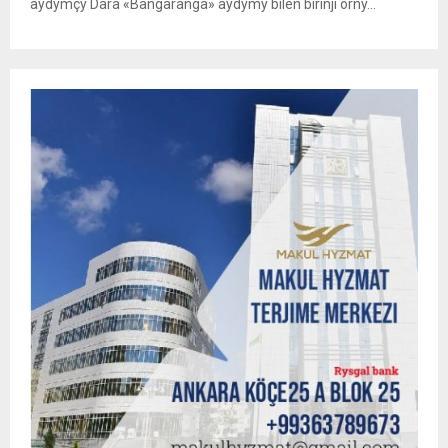
aýdymçy Dara «Bangaranga» aýdymy bilen birinji orny...