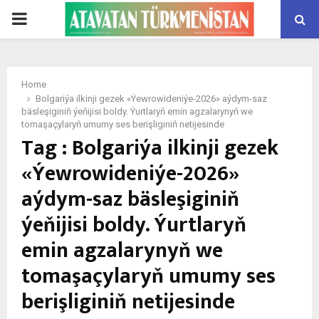
PRIMARY
MENU
Home
Bolgariýa ilkinji gezek «Ýewrowideniýe-2026» aýdym-saz
bäsleşiginiň ýeňijisi boldy. Ýurtlaryň emin agzalarynyň we
tomaşaçylaryň umumy ses berişliginiň netijesinde
Tag : Bolgariýa ilkinji gezek
«Ýewrowideniýe-2026»
aýdym-saz bäsleşiginiň
ýeňijisi boldy. Ýurtlaryň
emin agzalarynyň we
tomaşaçylaryň umumy ses
berişliginiň netijesinde