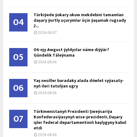
Türkiýede ýokary okuw mekdebini tamamlan
04
daşary ýurtly uçurymlar üçin ýaşamak rugsady
2...
2026-08-07
06-njy Awgust ýyldyzlar näme diýýär?
05
Gündelik Täleýnama
2026-08-06
Ýaş ne­sil­ler ba­ra­da­ky ala­da döw­let sy­ýa­sa­ty­
06
nyň ile­ri tu­tul­ýan ug­ry
2026-08-06
Türkmenistanyň Prezidenti Şweýsariýa
07
Konfederasiýasynyň wise-prezidenti, Daşary
işler federal departamentiniň başlygyny kabul
etdi
2026-08-06