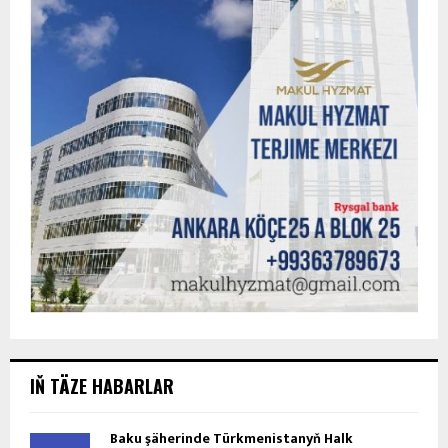
IŇ TÄZE HABARLAR
Baku şäherinde Türkmenistanyň Halk