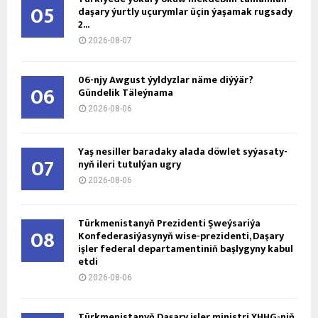
05
daşary ýurtly uçurymlar üçin ýaşamak rugsady
2...
2026-08-07
06-njy Awgust ýyldyzlar näme diýýär?
06
Gündelik Täleýnama
2026-08-06
Ýaş ne­sil­ler ba­ra­da­ky ala­da döw­let sy­ýa­sa­ty­
07
nyň ile­ri tu­tul­ýan ug­ry
2026-08-06
Türkmenistanyň Prezidenti Şweýsariýa
08
Konfederasiýasynyň wise-prezidenti, Daşary
işler federal departamentiniň başlygyny kabul
etdi
2026-08-06
Türkmenistanyň Daşary işler ministri ÝHHG-niň