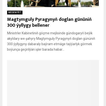
MEDENIÝET
Magtymguly Pyragynyň doglan gününiň
300 ýyllygy bellener
Ministrler Kabinetiniň göçme mejlisinde gündogaryň beýik
akyldary we şahyry Magtymguly Pyragynyň doglan gününiň
300 ýyllygyny dabaraly baýram etmäge taýýarlyk görmek
boýunça geçirilýän işler barada habar...