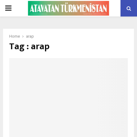
PRIMARY
MENU
Home
arap
Tag : arap