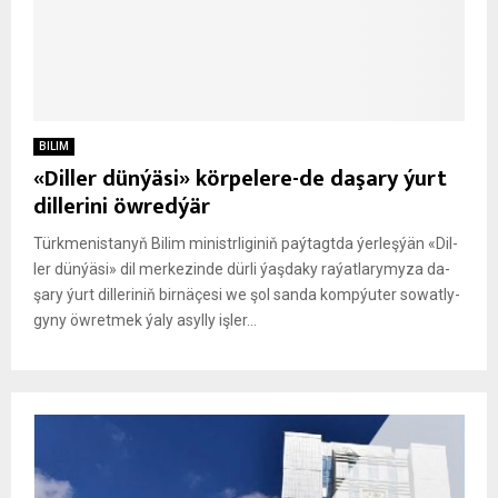
BILIM
«Diller dünýäsi» körpelere-de daşary ýurt
dillerini öwredýär
Türk­me­nista­nyň Bi­lim mi­nistr­li­gi­niň paýtagtda ýerleşýän «Dil­
ler dün­ýä­si» dil mer­ke­zinde dür­li ýaş­da­ky ra­ýat­la­ry­my­za da­
şa­ry ýurt dil­le­riniň bir­nä­çe­si we şol san­da kompýu­ter sow­at­ly­
gy­ny öw­ret­mek ýa­ly asylly iş­ler...