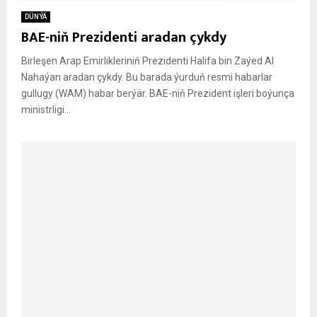
DÜNÝÄ
BAE-niň Prezidenti aradan çykdy
Birleşen Arap Emirlikleriniň Prezidenti Halifa bin Zaýed Al
Nahaýan aradan çykdy. Bu barada ýurduň resmi habarlar
gullugy (WAM) habar berýär. BAE-niň Prezident işleri boýunça
ministrligi...