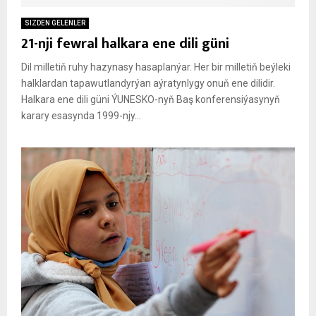
SIZDEN GELENLER
21-nji fewral halkara ene dili güni
Dil milletiň ruhy hazynasy hasaplanýar. Her bir milletiň beýleki
halklardan tapawutlandyrýan aýratynlygy onuň ene dilidir.
Halkara ene dili güni ÝUNESKO-nyň Baş konferensiýasynyň
karary esasynda 1999-njy...