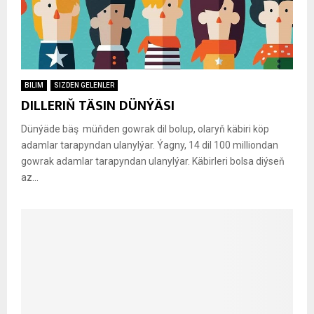
BILIM
SIZDEN GELENLER
DILLERIŇ TÄSIN DÜNÝÄSI
Dünýäde bäş müňden gowrak dil bolup, olaryň käbiri köp
adamlar tarapyndan ulanylýar. Ýagny, 14 dil 100 milliondan
gowrak adamlar tarapyndan ulanylýar. Käbirleri bolsa diýseň
az...