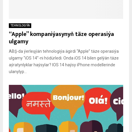
TEHNOLOGIÝA
“Apple” kompaniýasynyň täze operasiýa
ulgamy
ABŞ-da ýerleşýän tehnologiýa ägirdi “Apple” täze operasiýa
ulgamy “iOS 14”-ni hödürledi. Onda iOS 14 bilen gelýän täze
aýratynlyklar haýsylar? IOS 14 haýsy iPhone modellerinde
ulanylyp...