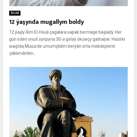
BILIM
12 ýaşynda mugallym boldy
12 ýaşly Rim El-Houli çagalara sapak bermäge başlady. Her
gün irden onuň synpyna 30-a golaý okuwçy gatnaýar. Häzirki
wagtda Müsürde umumybilim berýän orta mekdepleriň
çäklendirilen...