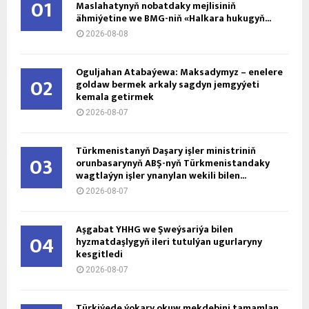
01
Maslahatynyň nobatdaky mejlisiniň
ähmiýetine we BMG-niň «Halkara hukugyň...
2026-08-08
Oguljahan Atabaýewa: Maksadymyz – enelere
02
goldaw bermek arkaly sagdyn jemgyýeti
kemala getirmek
2026-08-07
Türkmenistanyň Daşary işler ministriniň
03
orunbasarynyň ABŞ-nyň Türkmenistandaky
wagtlaýyn işler ynanylan wekili bilen...
2026-08-07
Aşgabat ÝHHG we Şweýsariýa bilen
04
hyzmatdaşlygyň ileri tutulýan ugurlaryny
kesgitledi
2026-08-07
Türkiýede ýokary okuw mekdebini tamamlan