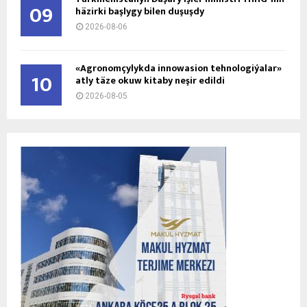
09
häzirki başlygy bilen duşuşdy
2026-08-06
«Agronomçylykda innowasion tehnologiýalar»
10
atly täze okuw kitaby neşir edildi
2026-08-05