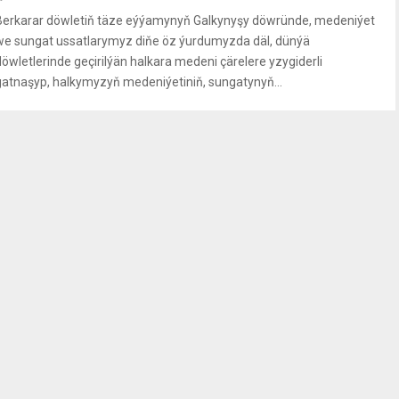
Berkarar döwletiň täze eýýamynyň Galkynyşy döwründe, medeniýet
we sungat ussatlarymyz diňe öz ýurdumyzda däl, dünýä
döwletlerinde geçirilýän halkara medeni çärelere yzygiderli
gatnaşyp, halkymyzyň medeniýetiniň, sungatynyň...