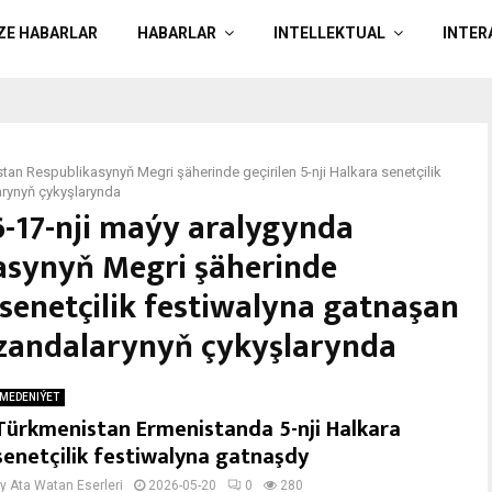
ÄZE HABARLAR
HABARLAR
INTELLEKTUAL
INTER
tan Respublikasynyň Megri şäherinde geçirilen 5-nji Halkara senetçilik
rynyň çykyşlarynda
6-17-nji maýy aralygynda
asynyň Megri şäherinde
a senetçilik festiwalyna gatnaşan
zandalarynyň çykyşlarynda
MEDENIÝET
Türkmenistan Ermenistanda 5-nji Halkara
senetçilik festiwalyna gatnaşdy
by
Ata Watan Eserleri
2026-05-20
0
280