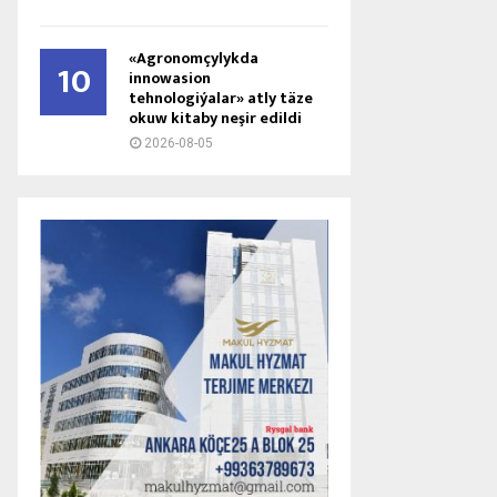
«Agronomçylykda
10
innowasion
tehnologiýalar» atly täze
okuw kitaby neşir edildi
2026-08-05