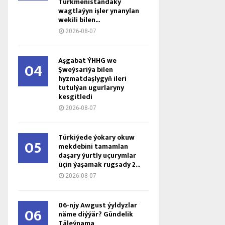
Türkmenistandaky
wagtlaýyn işler ynanylan
wekili bilen...
2026-08-07
Aşgabat ÝHHG we
04
Şweýsariýa bilen
hyzmatdaşlygyň ileri
tutulýan ugurlaryny
kesgitledi
2026-08-07
Türkiýede ýokary okuw
05
mekdebini tamamlan
daşary ýurtly uçurymlar
üçin ýaşamak rugsady 2...
2026-08-07
06-njy Awgust ýyldyzlar
06
näme diýýär? Gündelik
Täleýnama