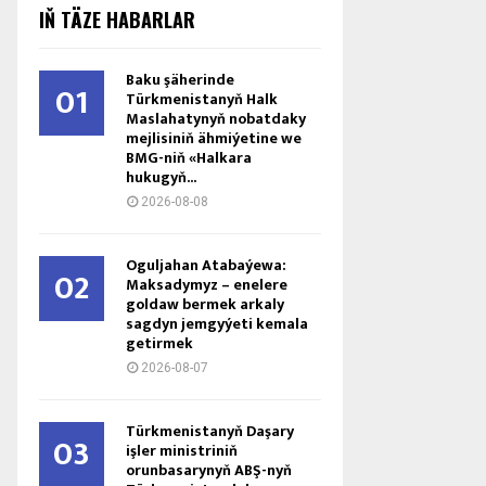
IŇ TÄZE HABARLAR
Baku şäherinde
01
Türkmenistanyň Halk
Maslahatynyň nobatdaky
mejlisiniň ähmiýetine we
BMG-niň «Halkara
hukugyň...
2026-08-08
Oguljahan Atabaýewa:
02
Maksadymyz – enelere
goldaw bermek arkaly
sagdyn jemgyýeti kemala
getirmek
2026-08-07
Türkmenistanyň Daşary
03
işler ministriniň
orunbasarynyň ABŞ-nyň