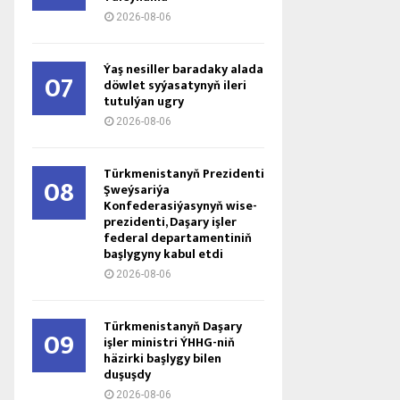
2026-08-06
Ýaş ne­sil­ler ba­ra­da­ky ala­da
07
döw­let sy­ýa­sa­ty­nyň ile­ri
tu­tul­ýan ug­ry
2026-08-06
Türkmenistanyň Prezidenti
08
Şweýsariýa
Konfederasiýasynyň wise-
prezidenti, Daşary işler
federal departamentiniň
başlygyny kabul etdi
2026-08-06
Türkmenistanyň Daşary
09
işler ministri ÝHHG-niň
häzirki başlygy bilen
duşuşdy
2026-08-06