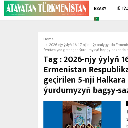
ESASY
IŇ T
Home
2026-njy ýylyň 16-17-nji maýy aralygynda Ermenis
festiwalyna gatnaşan ýurdumyzyň bagşy-sazandala
Tag : 2026-njy ýylyň 1
Ermenistan Respublik
geçirilen 5-nji Halkar
ýurdumyzyň bagşy-sa