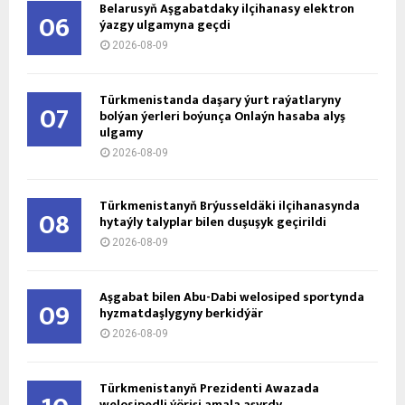
Belarusyň Aşgabatdaky ilçihanasy elektron
06
ýazgy ulgamyna geçdi
2026-08-09
Türkmenistanda daşary ýurt raýatlaryny
07
bolýan ýerleri boýunça Onlaýn hasaba alyş
ulgamy
2026-08-09
Türkmenistanyň Brýusseldäki ilçihanasynda
08
hytaýly talyplar bilen duşuşyk geçirildi
2026-08-09
Aşgabat bilen Abu-Dabi welosiped sportynda
09
hyzmatdaşlygyny berkidýär
2026-08-09
Türkmenistanyň Prezidenti Awazada
welosipedli ýörişi amala aşyrdy