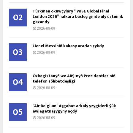
Türkmen okuwçylary “IWISE Global Final
02
London 2026” halkara bäsleşiginde uly üstünlik
gazandy
2026-08-09
Lionel Messiniň kakasy aradan çykdy
03
2026-08-09
Özbegistanyň we ABŞ-nyň Prezidentleriniň
04
telefon söhbetdeşligi
2026-08-09
“Air Belgium” Aşgabat arkaly yzygiderli ýük
05
awiagatnaşygyny açdy
2026-08-09