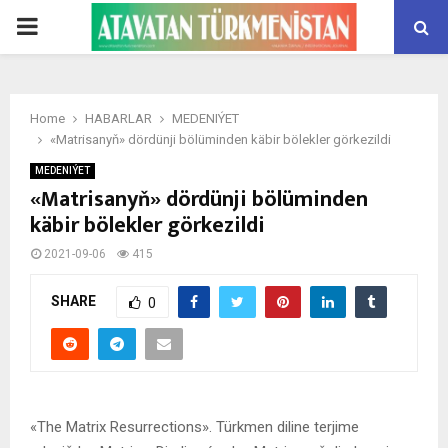
PRIMARY
MENU
Home
HABARLAR
MEDENIÝET
«Matrisanyň» dördünji bölüminden käbir bölekler görkezildi
MEDENIÝET
«Matrisanyň» dördünji bölüminden
käbir bölekler görkezildi
2021-09-06
415
SHARE
0
«The Matrix Resurrections». Türkmen diline terjime