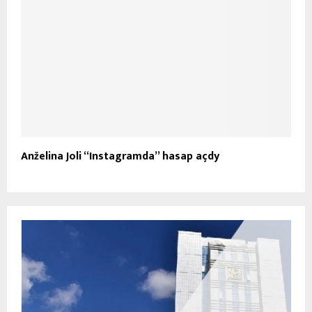
Anželina Joli “Instagramda” hasap açdy