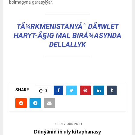
bolmagyna garaşylýar.
TÃ¼RKMENISTANYÅˆ DÃ¶WLET
HARYT-Ã§IG MAL BIRÅ¾ASYNDA
DELLALLYK
SHARE
0
PREVIOUS POST
Dünýäniň iň uly kitaphanasy