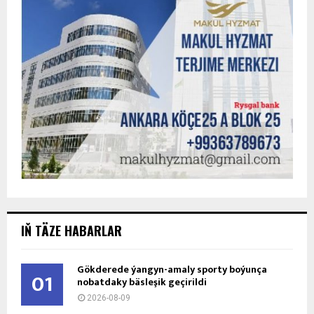
IŇ TÄZE HABARLAR
Gökderede ýangyn-amaly sporty boýunça
01
nobatdaky bäsleşik geçirildi
2026-08-09