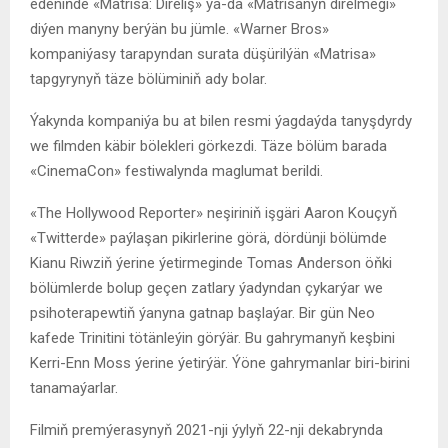
edeniňde «Matrisa: Direliş» ýa-da «Matrisanyň direlmegi»
diýen manyny berýän bu jümle. «Warner Bros»
kompaniýasy tarapyndan surata düşürilýän «Matrisa»
tapgyrynyň täze bölüminiň ady bolar.
Ýakynda kompaniýa bu at bilen resmi ýagdaýda tanyşdyrdy
we filmden käbir bölekleri görkezdi. Täze bölüm barada
«CinemaCon» festiwalynda maglumat berildi.
«The Hollywood Reporter» neşiriniň işgäri Aaron Kouçyň
«Twitterde» paýlaşan pikirlerine görä, dördünji bölümde
Kianu Riwziň ýerine ýetirmeginde Tomas Anderson öňki
bölümlerde bolup geçen zatlary ýadyndan çykarýar we
psihoterapewtiň ýanyna gatnap başlaýar. Bir gün Neo
kafede Trinitini tötänleýin görýär. Bu gahrymanyň keşbini
Kerri-Enn Moss ýerine ýetirýär. Ýöne gahrymanlar biri-birini
tanamaýarlar.
Filmiň premýerasynyň 2021-nji ýylyň 22-nji dekabrynda