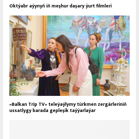
Oktýabr aýynyň iň meşhur daşary ýurt filmleri
«Balkan Trip TV» teleýaýlymy türkmen zergärleriniň
ussatlygy barada gepleşik taýýarlaýar