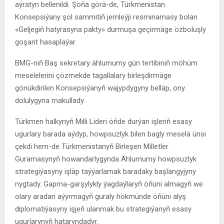
aýratyn bellenildi. Şoňa görä-de, Türkmenistan
Konsepsiýany şol sammitiň jemleýji resminamasy bolan
«Geljegiň hatyrasyna pakty» durmuşa geçirmäge özboluşly
goşant hasaplaýar.
BMG-niň Baş sekretary ählumumy gün tertibiniň möhüm
meselelerini çözmekde tagallalary birleşdirmäge
gönükdirilen Konsepsiýanyň wajypdygyny belläp, ony
dolulygyna makullady.
Türkmen halkynyň Milli Lideri öňde durýan işleriň esasy
ugurlary barada aýdyp, howpsuzlyk bilen bagly meselä ünsi
çekdi hem-de Türkmenistanyň Birleşen Milletler
Guramasynyň howandarlygynda Ählumumy howpsuzlyk
strategiýasyny işläp taýýarlamak baradaky başlangyjyny
nygtady. Gapma-garşylykly ýagdaýlaryň öňüni almagyň we
olary aradan aýyrmagyň guraly hökmünde öňüni alyş
diplomatiýasyny işjeň ulanmak bu strategiýanyň esasy
ugurlarynyň hataryndadyr.