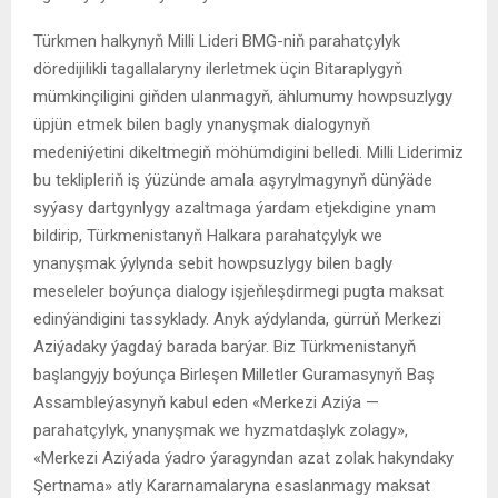
Türkmen halkynyň Milli Lideri BMG-niň parahatçylyk
döredijilikli tagallalaryny ilerletmek üçin Bitaraplygyň
mümkinçiligini giňden ulanmagyň, ählumumy howpsuzlygy
üpjün etmek bilen bagly ynanyşmak dialogynyň
medeniýetini dikeltmegiň möhümdigini belledi. Milli Liderimiz
bu teklipleriň iş ýüzünde amala aşyrylmagynyň dünýäde
syýasy dartgynlygy azaltmaga ýardam etjekdigine ynam
bildirip, Türkmenistanyň Halkara parahatçylyk we
ynanyşmak ýylynda sebit howpsuzlygy bilen bagly
meseleler boýunça dialogy işjeňleşdirmegi pugta maksat
edinýändigini tassyklady. Anyk aýdylanda, gürrüň Merkezi
Aziýadaky ýagdaý barada barýar. Biz Türkmenistanyň
başlangyjy boýunça Birleşen Milletler Guramasynyň Baş
Assambleýasynyň kabul eden «Merkezi Aziýa —
parahatçylyk, ynanyşmak we hyzmatdaşlyk zolagy»,
«Merkezi Aziýada ýadro ýaragyndan azat zolak hakyndaky
Şertnama» atly Kararnamalaryna esaslanmagy maksat