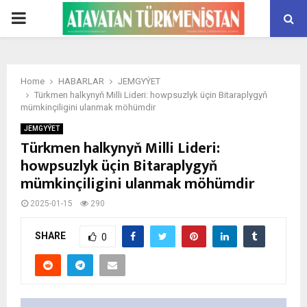
PRIMARY
MENU
Home
HABARLAR
JEMGYÝET
Türkmen halkynyň Milli Lideri: howpsuzlyk üçin Bitaraplygyň
mümkinçiligini ulanmak möhümdir
JEMGYÝET
Türkmen halkynyň Milli Lideri:
howpsuzlyk üçin Bitaraplygyň
mümkinçiligini ulanmak möhümdir
2025-01-15
290
SHARE
0