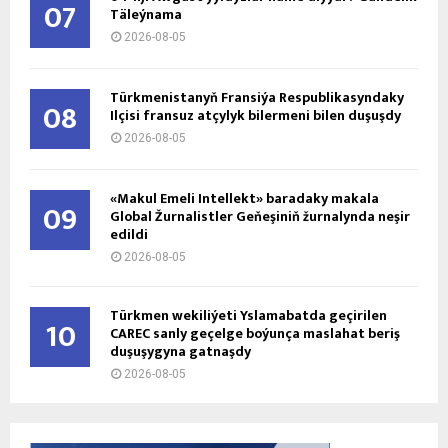
07
Täleýnama
2026-08-05
Türkmenistanyň Fransiýa Respublikasyndaky
08
Ilçisi fransuz atçylyk bilermeni bilen duşuşdy
2026-08-05
«Makul Emeli Intellekt» baradaky makala
09
Global Žurnalistler Geňeşiniň žurnalynda neşir
edildi
2026-08-05
Türkmen wekiliýeti Yslamabatda geçirilen
10
CAREC sanly geçelge boýunça maslahat beriş
duşuşygyna gatnaşdy
2026-08-05