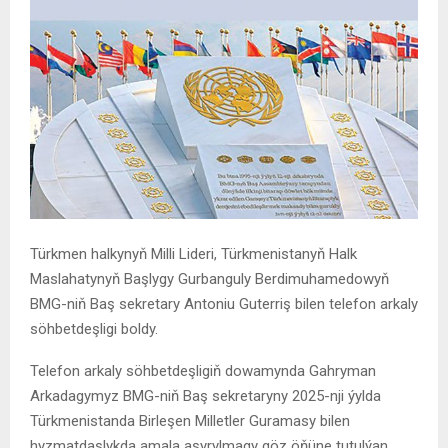
Türkmen halkynyň Milli Lideri, Türkmenistanyň Halk
Maslahatynyň Başlygy Gurbanguly Berdimuhamedowyň
BMG-niň Baş sekretary Antoniu Guterriş bilen telefon arkaly
söhbetdeşligi boldy.
Telefon arkaly söhbetdeşligiň dowamynda Gahryman
Arkadagymyz BMG-niň Baş sekretaryny 2025-nji ýylda
Türkmenistanda Birleşen Milletler Guramasy bilen
hyzmatdaşlykda amala aşyrylmagy göz öňüne tutulýan