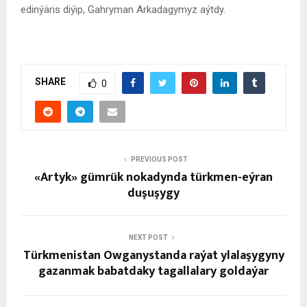
edinýäris diýip, Gahryman Arkadagymyz aýtdy.
SHARE
0
PREVIOUS POST
«Artyk» gümrük nokadynda türkmen-eýran
duşuşygy
NEXT POST
Türkmenistan Owganystanda raýat ylalaşygyny
gazanmak babatdaky tagallalary goldaýar