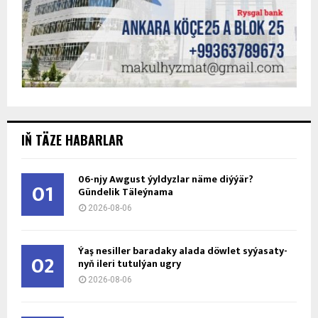
IŇ TÄZE HABARLAR
06-njy Awgust ýyldyzlar näme diýýär?
01
Gündelik Täleýnama
2026-08-06
Ýaş ne­sil­ler ba­ra­da­ky ala­da döw­let sy­ýa­sa­ty­
02
nyň ile­ri tu­tul­ýan ug­ry
2026-08-06