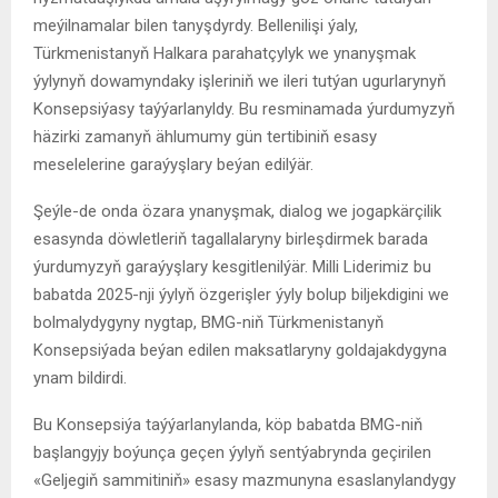
meýilnamalar bilen tanyşdyrdy. Bellenilişi ýaly,
Türkmenistanyň Halkara parahatçylyk we ynanyşmak
ýylynyň dowamyndaky işleriniň we ileri tutýan ugurlarynyň
Konsepsiýasy taýýarlanyldy. Bu resminamada ýurdumyzyň
häzirki zamanyň ählumumy gün tertibiniň esasy
meselelerine garaýyşlary beýan edilýär.
Şeýle-de onda özara ynanyşmak, dialog we jogapkärçilik
esasynda döwletleriň tagallalaryny birleşdirmek barada
ýurdumyzyň garaýyşlary kesgitlenilýär. Milli Liderimiz bu
babatda 2025-nji ýylyň özgerişler ýyly bolup biljekdigini we
bolmalydygyny nygtap, BMG-niň Türkmenistanyň
Konsepsiýada beýan edilen maksatlaryny goldajakdygyna
ynam bildirdi.
Bu Konsepsiýa taýýarlanylanda, köp babatda BMG-niň
başlangyjy boýunça geçen ýylyň sentýabrynda geçirilen
«Geljegiň sammitiniň» esasy mazmunyna esaslanylandygy