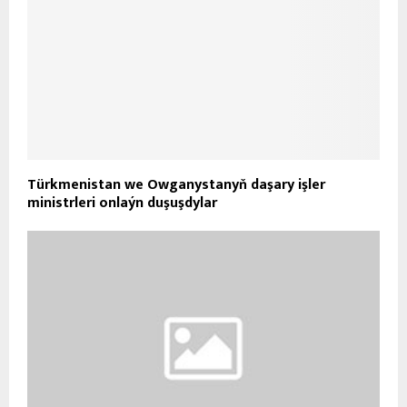
Türkmenistan we Owganystanyň daşary işler
ministrleri onlaýn duşuşdylar