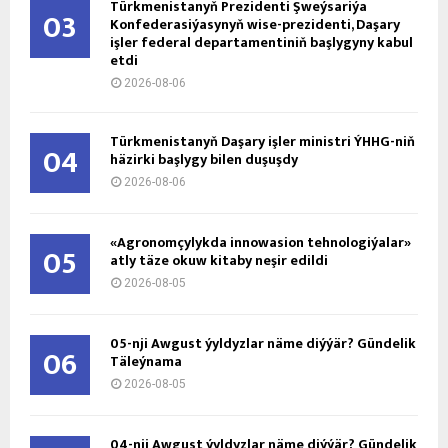
Türkmenistanyň Prezidenti Şweýsariýa
03
Konfederasiýasynyň wise-prezidenti, Daşary
işler federal departamentiniň başlygyny kabul
etdi
2026-08-06
Türkmenistanyň Daşary işler ministri ÝHHG-niň
04
häzirki başlygy bilen duşuşdy
2026-08-06
«Agronomçylykda innowasion tehnologiýalar»
05
atly täze okuw kitaby neşir edildi
2026-08-05
05-nji Awgust ýyldyzlar näme diýýär? Gündelik
06
Täleýnama
2026-08-05
04-nji Awgust ýyldyzlar näme diýýär? Gündelik