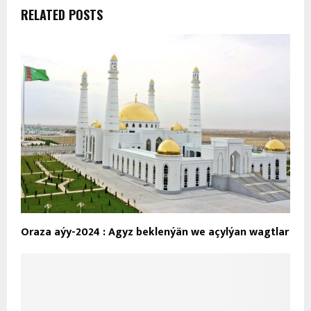
RELATED POSTS
Oraza aýy-2024 : Agyz beklenýän we açylýan wagtlar