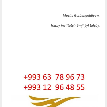
Meýlis Gurbangeldiýew,
Harby institutyň 5-nji ýyl talyby.