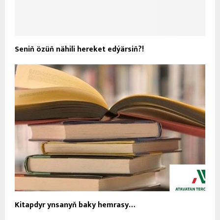
Seniň özüň nähili hereket edýärsiň?!
Kitapdyr ynsanyň baky hemrasy…