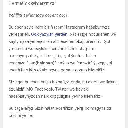
Hormatly okyjylarymyz!
Ýeňijini saýlamaga goşant goş!
Bu eser şeýle hem biziň resmi Instagram hasabymyza
ýerleşdirildi.
Gök ýazylan ýerden
bäsleşige hödürlenen we
saýtymyza ýerleşdirilen ähli eserleri okap bilersiňiz. Şol
ýerden bu we beýleki eserleriň biziň Instagram
hasabymyzdaky linkine girip, şol ýerden halan
eseriňize
“like(halanan)”
goýup we
“teswir”
ýazyp, şol
eseriň has köp okalmagyna goşant goşup bilersiňiz!
Siz eger bu eseri halan bolsaňyz, onda, bu eseri (we linkini)
özüňiziň IMO, Facebook, Twitter we beýleki
hasaplaryňyzdan halk köpçüligine ýetirip bilersiňiz!
Bu tagallaňyz Siziň halan eseriňiziň ýeňiji bolmagyna öz
täsirini ýetirer.