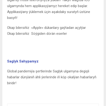
ulgamynda hem applikasyýamyz hereket edip başlar.
Applikasiýany ýüklemek üçin aşakdaky suratyň üstüne
basyň!
Okap bilersiňiz
«Apple» dükanlary gaýtadan açylýar
Okap bilersiňiz
Söýgiden dörän eserler
Saglyk Sahypamyz
Global pandemiýa şertlerinde Saglyk ulgamyna degişli
habarlar dünýäniň ähli ýerlerinde iň köp okalýan habarlaryň
biridir!