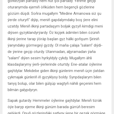
görkezýän partasy hem hut şol partady. Ýerime geçip
oturanymda ejemiň öňküden hem begençli gözlerine
gözüm düşdi. Soňra mugallym “Medine Amanowa siz şu
ýerde oturyň” diýip, meniň gapdalymdaky boş ýere elini
uzatdy. Meniň ilkinji partadaşym boljak gyzyň kimdigi meni
diýsen gyzyklandyrýardy. Öz kiçijek ädimleri bilen özüniň
ilkinji ýerine tarap ýöräp başlan gyz hälki goňşum Şiriniň
ýanyndaky görmegeý gyzdy. Ol maňa çalaja “salam” diýdi-
de ýerine geçip oturdy. Utanmadan, aljyramadan ýaňa
“salam” diýen sesim hyrkyldyly çykdy. Mugallym ähli
klasdaşlarymy ýerli-ýerlerinde oturtdy. Ene-atalar öýlerine
gaýtdylar. Mekdebe giden ilkinji günlerim meniň üçin ýatdan
çykmajak günleriň iň gyzyklysy boldy. Synpdaşlarym bilen
tanyş bolup, olar bilen gülşüp wagtyň nähili geçenini hem
bilmän galypdyryn.
Sapak gutardy. Hemmeler öýlerine gaýtdylar. Meniň tizräk
öýe baryp ejeme ilkinji günüm barada gürrüň beresim
gelýärdi. Onuň gözlerindäki şatlygy ýene bir gezek görmäge