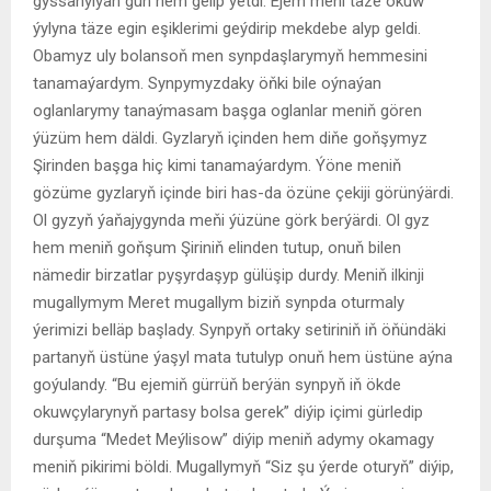
gyssanylýan gün hem gelip ýetdi. Ejem meni täze okuw
ýylyna täze egin eşiklerimi geýdirip mekdebe alyp geldi.
Obamyz uly bolansoň men synpdaşlarymyň hemmesini
tanamaýardym. Synpymyzdaky öňki bile oýnaýan
oglanlarymy tanaýmasam başga oglanlar meniň gören
ýüzüm hem däldi. Gyzlaryň içinden hem diňe goňşymyz
Şirinden başga hiç kimi tanamaýardym. Ýöne meniň
gözüme gyzlaryň içinde biri has-da özüne çekiji görünýärdi.
Ol gyzyň ýaňajygynda meňi ýüzüne görk berýärdi. Ol gyz
hem meniň goňşum Şiriniň elinden tutup, onuň bilen
nämedir birzatlar pyşyrdaşyp gülüşip durdy. Meniň ilkinji
mugallymym Meret mugallym biziň synpda oturmaly
ýerimizi belläp başlady. Synpyň ortaky setiriniň iň öňündäki
partanyň üstüne ýaşyl mata tutulyp onuň hem üstüne aýna
goýulandy. “Bu ejemiň gürrüň berýän synpyň iň ökde
okuwçylarynyň partasy bolsa gerek” diýip içimi gürledip
durşuma “Medet Meýlisow” diýip meniň adymy okamagy
meniň pikirimi böldi. Mugallymyň “Siz şu ýerde oturyň” diýip,