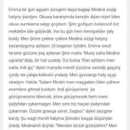
Emma bir gün agşam ýüregimi daşa baglap Medinä söýgi
hatyny ýazdym. Okuwa baranymda bereýin diýen niýet bilen
okuw sumkama salyp goýdum. Şirin goňşum bolansoň biz
mekdebe bile gidýärdik. Ine bu gün hem hemişekiler ýaly
boldy. Men Şirine çekine-çekine Medinä söýgi hatyny
ýazandygymy aýtdym. Ol begener öýtdim. Emma onuň
tersine gözüne ýaş aýlanan Şirin maňa “Muny saňa Medine
ugratdy”diýip, bir hat uzatdy. Özi bolsa “Kän aýtdym men
saňa, indi giç” diýen manyda meniň ýüzüme seredip gaşyny
çytdy-da çalaja kellesini yralady. Men gyssanyp haty açyp
okadym. Hatda “Salam Medet men maşgalam bilen şähere
enemlere gitmeli boldum. Indi görüşerismi ýa
görüşmerismi bilemok, ýöne görüşmesek hem meni
ýadyňdan çykarmagyn. Men seni hiç haçan ýadymdan
çykarman. Özüňe gowuja seret. Sagbol.” diýen ýazgylar
bardy. Şu wagt meniň halyma Şirinden başga düşünýän
ýokdy. Medinäniň düýnki: “Menden birzat gizleýäňmi? Men