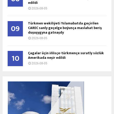
edildi
2026-08-05
Türkmen wekiliýeti Yslamabatda geçirilen
09
CAREC sanly geçelge boýunça maslahat beriş
duşuşygyna gatnaşdy
2026-08-05
Çagalar üçin iňlisçe-türkmençe suratly sözlük
10
Amerikada neşir edildi
2026-08-05