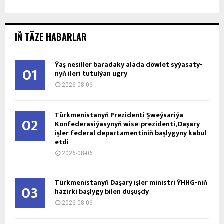
IŇ TÄZE HABARLAR
Ýaş ne­sil­ler ba­ra­da­ky ala­da döw­let sy­ýa­sa­ty­
01
nyň ile­ri tu­tul­ýan ug­ry
2026-08-06
Türkmenistanyň Prezidenti Şweýsariýa
02
Konfederasiýasynyň wise-prezidenti, Daşary
işler federal departamentiniň başlygyny kabul
etdi
2026-08-06
Türkmenistanyň Daşary işler ministri ÝHHG-niň
03
häzirki başlygy bilen duşuşdy
2026-08-06