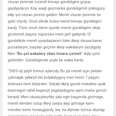
oturan ýerimde özümiň köneje gündeligimi goýup
gaýdypdyryn. Köp wagt geçmänkä gündeligimiň ýoklugyny
bilip şol oturan ýerime geldim. Meniň oturan ýerimde bir
gelin otyrdy. Onuň elinde bolsa meniň köneje gündeligim
bardy. Ýöne onuň näme üçindir meniň gündeligimi okap
gözleriniň ýaşyny süpürýäni meni geň galdyrdy. Ol
gündelikde meniň synpdaşlarym bilen ilkinji okuwa baran
pursatlarym, başdan geçiren ilkinji wakalarym ýazylgydy.
Men “
Bu şol wakalary okan
bolara
çemeli
” diýip içimi
gürletdim. Gündeligimde şeýle bir waka bardy.
”2005-nji ýylyň tomus aýlarydy. Bu ýyl meniň üçin ýatdan
çykmajak ýyllaryň biri boljakdygyny men heniz 7 ýaşym
dolmasa hem bilýärdim. Sebäbi ilkinji gezek mekdebe aýak
basmagyň nähili begençli ýagdaýdygyny ejem maňa gürrüň
beripdi. Meni okuwçylaryňky ýaly egin başymda görmäge,
meniň elimden tutup ilkinji synpa alyp gitmäge ejem
menden beter howlugýardy. Ine, hä diýmän tomus ahyrlap