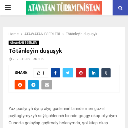
PRIMARY
MENU
Home
ATAWATAN ESERLERİ
Tötänleýin duşuşyk
ATAWATAN ESERLERİ
Tötänleýin duşuşyk
2020-10-09
836
SHARE
1
Ýaz paslynyň dynç alyş günleriniň birinde men gözel
paýtagtymyzyň seýilgähleriniň birinde goşgy okap otyrdym.
Günorta golaýlap gaýtmaly bolanymda, şol kitap okap