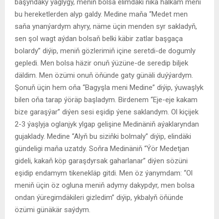
başyndaky ýaglygy, meniň bolsa elimdäki nika halkam meni
bu hereketlerden alyp galdy. Medine maňa “Medet men
saňa ynanýardym ahyry, näme üçin menden syr sakladyň,
sen şol wagt aýdan bolsaň belki käbir zatlar başgaça
bolardy” diýip, meniň gözlerimiň içine seretdi-de dogumly
gepledi. Men bolsa häzir onuň ýüzüne-de seredip biljek
däldim. Men özümi onuň öňünde gaty günäli duýýardym.
Şonuň üçin hem oňa “Bagyşla meni Medine” diýip, ýuwaşlyk
bilen oňa tarap ýöräp başladym. Birdenem “Eje-eje kakam
bize garaşýar” diýen sesi eşidip ýene saklandym. Ol kiçijek
2-3 ýaşlyja oglanjyk ylgap gelişine Medinäniň aýaklaryndan
gujaklady. Medine “Alyň bu siziňki bolmaly” diýip, elindäki
gündeligi maňa uzatdy. Soňra Medinäniň “Ýör Medetjan
gideli, kakaň köp garaşdyrsak gaharlanar” diýen sözüni
eşidip endamym tikenekläp gitdi. Men öz ýanymdam: “Ol
meniň üçin öz ogluna meniň adymy dakypdyr, men bolsa
ondan ýüregimdäkileri gizledim” diýip, ykbalyň öňünde
özümi günäkär saýdym.