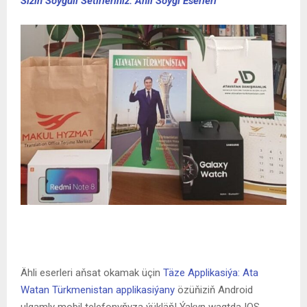
Siziň Söýgüli Setirleriňiz: Ähli Söýgi Eserleri
Ähli eserleri aňsat okamak üçin
Täze Applikasiýa: Ata
Watan Türkmenistan applikasiýany
özüňiziň Android
ulgamly mobil telefonyňyza ýükläň! Ýakyn wagtda IOS