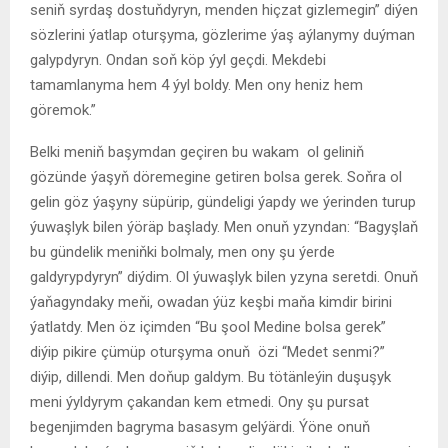
seniň syrdaş dostuňdyryn, menden hiçzat gizlemegin” diýen
sözlerini ýatlap oturşyma, gözlerime ýaş aýlanymy duýman
galypdyryn. Ondan soň köp ýyl geçdi. Mekdebi
tamamlanyma hem 4 ýyl boldy. Men ony heniz hem
göremok.”
Belki meniň başymdan geçiren bu wakam ol geliniň
gözünde ýaşyň döremegine getiren bolsa gerek. Soňra ol
gelin göz ýaşyny süpürip, gündeligi ýapdy we ýerinden turup
ýuwaşlyk bilen ýöräp başlady. Men onuň yzyndan: “Bagyşlaň
bu gündelik meniňki bolmaly, men ony şu ýerde
galdyrypdyryn” diýdim. Ol ýuwaşlyk bilen yzyna seretdi. Onuň
ýaňagyndaky meňi, owadan ýüz keşbi maňa kimdir birini
ýatlatdy. Men öz içimden “Bu şool Medine bolsa gerek”
diýip pikire çümüp oturşyma onuň özi “Medet senmi?”
diýip, dillendi. Men doňup galdym. Bu tötänleýin duşuşyk
meni ýyldyrym çakandan kem etmedi. Ony şu pursat
begenjimden bagryma basasym gelýärdi. Ýöne onuň