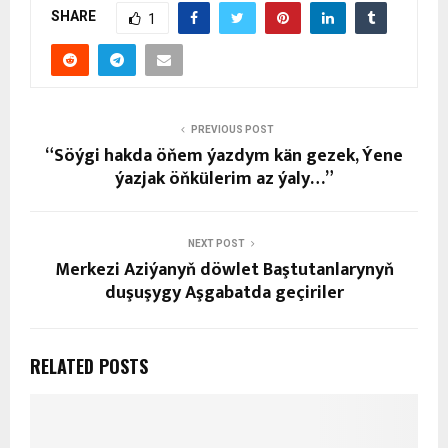
SHARE
1
PREVIOUS POST
“Söýgi hakda öňem ýazdym kän gezek, Ýene
ýazjak öňkülerim az ýaly…”
NEXT POST
Merkezi Aziýanyň döwlet Baştutanlarynyň
duşuşygy Aşgabatda geçiriler
RELATED POSTS