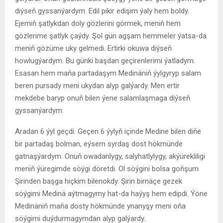
diýseň gyssanýardym. Edil pikir edişim ýaly hem boldy.
Ejemiň şatlykdan doly gözlerini görmek, meniň hem
gözlerime şatlyk çaýdy. Şol gün agşam hemmeler ýatsa-da
meniň gözüme uky gelmedi. Ertirki okuwa diýseň
howlugýardym. Bu günki başdan geçirenlerimi ýatladym.
Esasan hem maňa partadaşym Medinäniň ýylgyryp salam
beren pursady meni ukydan alyp galýardy. Men ertir
mekdebe baryp onuň bilen ýene salamlaşmaga diýseň
gyssanýardym.
Aradan 6 ýyl geçdi. Geçen 6 ýylyň içinde Medine bilen diňe
bir partadaş bolman, eýsem syrdaş dost hökmünde
gatnaşýardym. Onuň owadanlygy, salyhatlylygy, akýürekliligi
meniň ýüregimde söýgi döretdi. Ol söýgini bolsa goňşum
Şirinden başga hiçkim bilenokdy. Şirin birnäçe gezek
söýgimi Medinä aýtmagymy hat-da haýyş hem edipdi. Ýöne
Medinäniň maňa dosty hökmünde ynanyşy meni oňa
söýgimi duýdurmagymdan alyp galýardy.