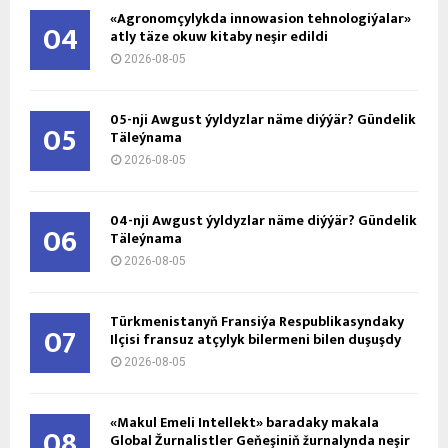
«Agronomçylykda innowasion tehnologiýalar»
04
atly täze okuw kitaby neşir edildi
2026-08-05
05-nji Awgust ýyldyzlar näme diýýär? Gündelik
05
Täleýnama
2026-08-05
04-nji Awgust ýyldyzlar näme diýýär? Gündelik
06
Täleýnama
2026-08-05
Türkmenistanyň Fransiýa Respublikasyndaky
07
Ilçisi fransuz atçylyk bilermeni bilen duşuşdy
2026-08-05
«Makul Emeli Intellekt» baradaky makala
08
Global Žurnalistler Geňeşiniň žurnalynda neşir