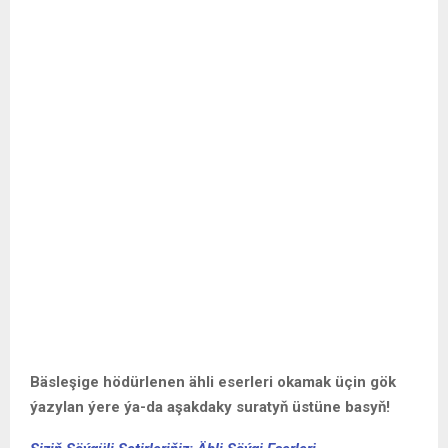
Bäsleşige hödürlenen ähli eserleri okamak üçin gök
ýazylan ýere ýa-da aşakdaky suratyň üstüne basyň!