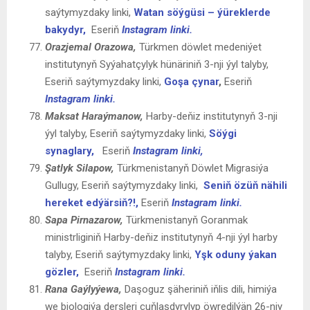
saýtymyzdaky linki,
Watan söýgüsi – ýüreklerde
bakydyr,
Eseriň
Instagram linki.
Orazjemal Orazowa,
Türkmen döwlet medeniýet
institutynyň Syýahatçylyk hünäriniň 3-nji ýyl talyby,
Eseriň saýtymyzdaky linki,
Goşa çynar
,
Eseriň
Instagram linki.
Maksat
Haraýmanow,
Harby-deňiz institutynyň 3-nji
ýyl talyby, Eseriň saýtymyzdaky linki,
Söýgi
synaglary,
Eseriň
Instagram linki,
Şatlyk Silapow,
Türkmenistanyň Döwlet Migrasiýa
Gullugy, Eseriň saýtymyzdaky linki,
Seniň özüň nähili
hereket edýärsiň?!,
Eseriň
Instagram linki.
Sapa
Pirnazarow,
Türkmenistanyň Goranmak
ministrliginiň Harby-deňiz institutynyň 4-nji ýyl harby
talyby, Eseriň saýtymyzdaky linki,
Yşk oduny ýakan
gözler,
Eseriň
Instagram linki.
Rana Gaýlyýewa,
Daşoguz şäheriniň iňlis dili, himiýa
we biologiýa dersleri çuňlaşdyrylyp öwredilýän 26-njy