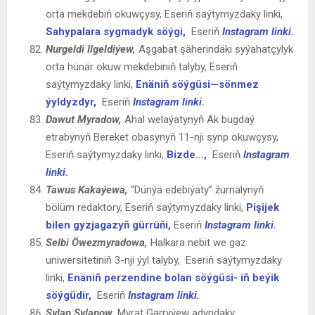
orta mekdebiň okuwçysy, Eseriň saýtymyzdaky linki,
Sahypalara sygmadyk söýgi,
Eseriň
Instagram linki.
Nurgeldi Ilgeldiýew,
Aşgabat şäherindäki syýahatçylyk
orta hünär okuw mekdebiniň talyby, Eseriň
saýtymyzdaky linki,
Enäniň söýgüsi—sönmez
ýyldyzdyr,
Eseriň
Instagram linki.
Dawut Myradow,
Ahal welaýatynyň Ak bugdaý
etrabynyň Bereket obasynyň 11-nji synp okuwçysy,
Eseriň saýtymyzdaky linki,
Bizde…,
Eseriň
Instagram
linki.
Tawus Kakaýewa,
“Dünýä edebiýaty” žurnalynyň
bölüm redaktory, Eseriň saýtymyzdaky linki,
Pişijek
bilen gyzjagazyň gürrüňi,
Eseriň
Instagram linki.
Selbi Öwezmyradowa,
Halkara nebit we gaz
uniwersitetiniñ 3-nji ýyl talyby, Eseriň saýtymyzdaky
linki,
Enäniñ perzendine bolan söýgüsi- iñ beýik
söýgüdir,
Eseriň
Instagram linki.
Sylap Sylapow,
Myrat Garryýew adyndaky