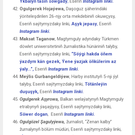
Ykbalyň täsin sowgady
,
Eseriň
Instagram linki.
Ogulgerek Hojaýewa,
Daşoguz şäherindäki
ýöriteleşdirilen 26-njy orta mekdebiniň okuwçysy,
Eseriň saýtymyzdaky linki,
Aşyk jepasy
,
Eseriň
Instagram linki.
Maksat Taganow
, Magtymguly adyndaky Türkmen
döwlet uniwersitetiniň žurnalistika hünäriniň talyby,
Eseriň saýtymyzdaky linki,
“Söýgi hakda öňem
ýazdym kän gezek, Ýene ýazjak öňkülerim az
ýaly…”,
Eseriň
Instagram linki
.
Meýlis Gurbangeldiýew
, Harby institutyň 5-nji ýyl
talyby, Eseriň saýtymyzdaky linki,
Tötänleýin
duşuşyk,
Eseriň
Instagram linki.
Ogulgerek Aşyrowa,
Balkan welaýatynyň Magtymguly
etrabynyň ýaşaýjysy, Eseriň saýtymyzdaky linki,
Söwer dogan
,
Eseriň
Instagram linki.
Ogulgözel Şagulyýewa
,
žurnalist, “Zenan kalby”
žurnalynyň bölüm müdüri, Eseriň saýtymyzdaky linki,