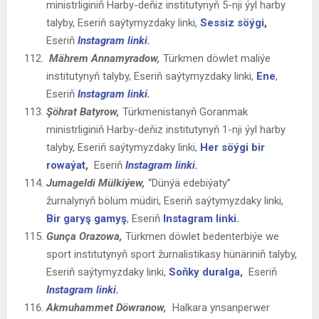
ministrliginiň Harby-deňiz institutynyň 5-nji ýyl harby
talyby, Eseriň saýtymyzdaky linki,
Sessiz söýgi,
Eseriň
Instagram linki.
Mährem Annamyradow,
Türkmen döwlet maliýe
institutynyň talyby, Eseriň saýtymyzdaky linki,
Ene
,
Eseriň
Instagram linki.
Şöhrat Batyrow,
Türkmenistanyň Goranmak
ministrliginiň Harby-deňiz institutynyň 1-nji ýyl harby
talyby, Eseriň saýtymyzdaky linki,
Her söýgi bir
rowaýat
,
Eseriň
Instagram linki.
Jumageldi Mülkiýew
,
“Dünýä edebiýaty”
žurnalynyň bölüm müdiri, Eseriň saýtymyzdaky linki,
Bir garyş gamyş
, Eseriň
Instagram linki.
Gunça
Orazowa
,
Türkmen döwlet bedenterbiýe we
sport institutynyň sport žurnalistikasy hünäriniň talyby,
Eseriň saýtymyzdaky linki,
Soňky duralga
,
Eseriň
Instagram linki.
Akmuhammet Döwranow,
Halkara ynsanperwer