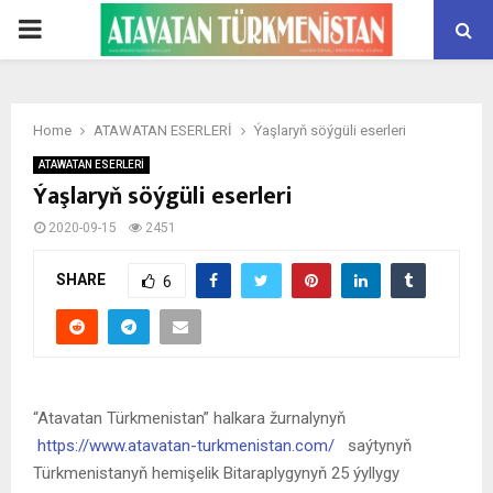
PRIMARY
MENU
Home
ATAWATAN ESERLERİ
Ýaşlaryň söýgüli eserleri
ATAWATAN ESERLERİ
Ýaşlaryň söýgüli eserleri
2020-09-15
2451
SHARE
6
“Atavatan Türkmenistan” halkara žurnalynyň
https://www.atavatan-turkmenistan.com/
saýtynyň
Türkmenistanyň hemişelik Bitaraplygynyň 25 ýyllygy