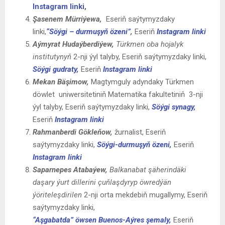
Instagram linki
,
Şasenem Mürriýewa,
Eseriň saýtymyzdaky
linki,
“Söýgi – durmuşyň özeni”
,
Eseriň
Instagram linki
Aýmyrat Hudaýberdiýew,
Türkmen oba hojalyk
institutynyň
2-nji ýyl talyby, Eseriň saýtymyzdaky linki,
Söýgi gudraty,
Eseriň
Instagram linki
Mekan Bäşimow,
Magtymguly adyndaky Türkmen
döwlet uniwersitetiniň Matematika fakultetiniň 3-nji
ýyl talyby, Eseriň saýtymyzdaky linki,
Söýgi synagy,
Eseriň
Instagram linki
Rahmanberdi Gökleňow,
žurnalist, Eseriň
saýtymyzdaky linki,
Söýgi-durmuşyň özeni,
Eseriň
Instagram linki
Saparnepes Atabaýew,
Balkanabat şäherindäki
daşary ýurt dillerini
çuňlaşdyryp öwredýän
ýöriteleşdirilen
2-nji orta mekdebiň mugallymy, Eseriň
saýtymyzdaky linki,
“Aşgabatda” öwsen Buenos-Aýres şemaly,
Eseriň