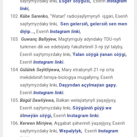
saýtymyzdaky linki,
Esger söýgüsi,
Eseriň
Instagram
linki,
Käbe Sarenko,
“Watan” radioýaýlymynyň işgäri, Eseriň
saýtymyzdaky linki,
Sen gelersiň, gelersiň sen men
diýip…
,
Eseriň
Instagram linki,
Guwanç
Ballyýew,
Magtymguly adyndaky TDU-nyň
türkmen dili we edebiýaty fakultetiniň 3-nji ýyl talyby,
Eseriň saýtymyzdaky linki,
Ýalan söýgä ýanan söýgi,
Eseriň
Instagram linki.
Gülälek Seýitliýewa,
Mary etrabynyñ 21-nji orta
mekdebiniñ himiya-biologiya mugallymy, Eseriň
saýtymyzdaky linki,
Daşyndan açylmaýan gapy
,
Eseriň
Instagram linki.
Bägül Dawliýewa
,
Balkan welaýatynyň ýaşaýjysy,
Eseriň saýtymyzdaky linki,
Söýgüniň güýji we
ölmeýän söýgi,
Eseriň
Instagram linki.
Kerwen
Miriýew
,
Aşgabat şäheriniň ýaşaýjysy, Eseriň
saýtymyzdaky linki,
Wepalylyk,
Eseriň
Instagram