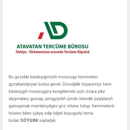
Bu gezekki bäsleşigimiziň mowzugy hemmeleri
gyzyklandyrýan bolsa gerek. Döredijilik toparymyz hem
bäsleşigiň mowzugyny kesgitlemek üçin özara pikir
alyşmalary gurnap, jemgyýetiň içinde islendik ýaşlylaryň
gatnaşmak mümkinçiligini göz öňüne tutup, hemmeleriň
höwes bilen çykyş edip biljek köpugurly tema
bolan
SÖÝGINI
saýladyk.