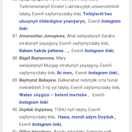
Türkmenistanyň Döwlet Lukmançylyk uniwersitetiniň
talyby, Eseriň saýtymyzdaky linki,
Ýeňişleriň has
ulusynyň öňdedigine ynanýaryn,
Eseriň
Instagram
linki.
Amansoltan Jumaýewa,
Ahal welayatynyň Sarahs
etrabynyñ ýaşaýjysy, Eseriň saýtymyzdaky linki,
Kakam hakda ýatlama….,
Eseriň
Instagram linki,
Bägül
Baýramowa,
Mary
welaýatynyň Murgap etrabynyň ýaşaýjysy, Eseriň
saýtymyzdaky linki,
Iki men,
Eseriň
Instagram linki.,
Baýmyrat Babaýew
,
Balkanabat nebitçilik orta hünär
mekdebiniň 3-nji yyl talyby, Eseriň saýtymyzdaky linki,
Watan söýgüsi – belent mertebe
,
Eseriň
Instagram linki.
Doyduk Gujiyewa,
TOHU-nyň talyby, Eseriň
saýtymyzdaky linki,
Hawa, meniň adym Doýduk.,
Eseriň
Instagram linki,
Dilbar Ismailowa,
Azady adyndaky Türkmen milli