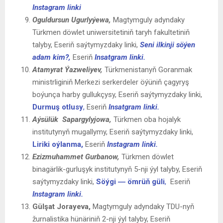
Instagram linki
Oguldursun Ugurlyýewa,
Magtymguly adyndaky
Türkmen döwlet uniwersitetiniň taryh fakultetiniň
talyby, Eseriň saýtymyzdaky linki,
Seni ilkinji söýen
adam kim?,
Eseriň
Insatgram linki.
Atamyrat Ýazweliyev,
Türkmenistanyň Goranmak
ministrliginiň Merkezi serkerdeler öýüniň çagyryş
boýunça harby gullukçysy, Eseriň saýtymyzdaky linki,
Durmuş otlusy
,
Eseriň
Insatgram linki.
Aýsülük Sapargylyjowa,
Türkmen oba hojalyk
institutynyň mugallymy, Eseriň saýtymyzdaky linki,
Liriki oýlanma,
Eseriň
Instagram linki.
Ezizmuhammet Gurbanow,
Türkmen döwlet
binagärlik-gurluşyk institutynyň 5-nji ýyl talyby, Eseriň
saýtymyzdaky linki,
Söýgi ― ömrüň güli
,
Eseriň
Instagram linki.
Gülşat Jorayeva,
Magtymguly adyndaky TDU-nyň
žurnalistika hünäriniň 2-nji ýyl talyby, Eseriň