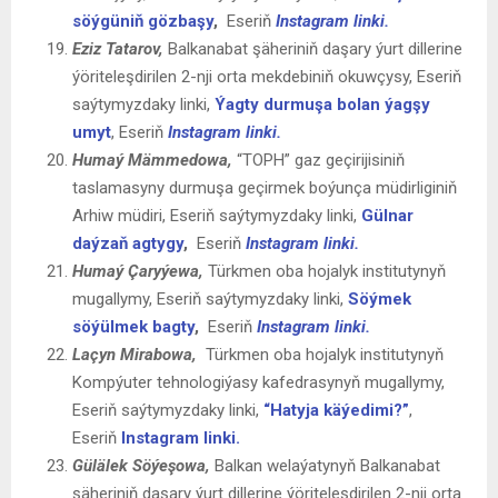
söýgüniň gözbaşy
,
Eseriň
Instagram linki.
Eziz Tatarov,
Balkanabat şäheriniň daşary ýurt dillerine
ýöriteleşdirilen 2-nji orta mekdebiniň okuwçysy, Eseriň
saýtymyzdaky linki,
Ýagty durmuşa bolan ýagşy
umyt
, Eseriň
Instagram linki.
Humaý Mämmedowa,
“TOPH” gaz geçirijisiniň
taslamasyny durmuşa geçirmek boýunça müdirliginiň
Arhiw müdiri, Eseriň saýtymyzdaky linki,
Gülnar
daýzaň agtygy
,
Eseriň
Instagram linki.
Humaý Çaryýewa,
Türkmen oba hojalyk institutynyň
mugallymy, Eseriň saýtymyzdaky linki,
Söýmek
söýülmek bagty
,
Eseriň
Instagram linki.
Laçyn Mirabowa,
Türkmen oba hojalyk institutynyň
Kompýuter tehnologiýasy kafedrasynyň mugallymy,
Eseriň saýtymyzdaky linki,
“Hatyja käýedimi?”
,
Eseriň
Instagram linki.
Gülälek Söýeşowa,
Balkan welaýatynyň Balkanabat
şäheriniň daşary ýurt dillerine ýöriteleşdirilen 2-nji orta