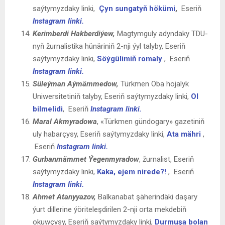
saýtymyzdaky linki,
Çyn sungatyň hökümi
,
Eseriň
Instagram linki.
Kerimberdi Hakberdiýew,
Magtymguly adyndaky TDU-
nyň žurnalistika hünäriniň 2-nji ýyl talyby, Eseriň
saýtymyzdaky linki,
Söýgülimiň romaly
, Eseriň
Instagram linki.
Süleýman Aýmämmedow,
Türkmen Oba hojalyk
Uniwersitetiniň talyby, Eseriň saýtymyzdaky linki,
Ol
bilmelidi
, Eseriň
Instagram linki.
Maral Akmyradowa
, «Türkmen gündogary» gazetiniň
uly habarçysy, Eseriň saýtymyzdaky linki,
Ata mähri
,
Eseriň
Instagram linki.
Gurbanmämmet Ýegenmyradow
, žurnalist, Eseriň
saýtymyzdaky linki,
Kaka, ejem nirede?!
, Eseriň
Instagram linki.
Ahmet Atanyyazov,
Balkanabat şäherindäki daşary
ýurt dillerine ýöriteleşdirilen 2-nji orta mekdebiň
okuwçysy, Eseriň saýtymyzdaky linki,
Durmuşa bolan