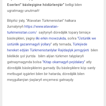
Eserleri” bäsleşigine hödürlenýär”
belligi bilen
ugratmagy unutmaň!
Bilşiňiz ýaly, “Atavatan Türkmenistan” halkara
žurnalynyň
https://www.atavatan-
turkmenistan.com/
saýtynyň döredijilik topary birnäçe
bäsleşikleri, ýagny
ilki erkin mowzukda,
soňra
“Üstünlik we
üstünlik gazanmagyň ýollary
” atly temada,
Türkiýede
hereket edýän Türkmenistanlylar Raýdaşlyk jemgyýeti
bilen
bilelikde şol ýurtda bilim alýan türkmen talyplaryň
gatnaşmagynda bolsa
“Kitap okamagyň peýdalary”
atly
döredijilik bäsleşiklerini gurnady. Bu bäsleşiklere köp sanly
metbugat işgärleri bilen bir hatarda, döredijilik bilen
meşgullanýan ýaşlaryň ençemesi gatnaşdy.