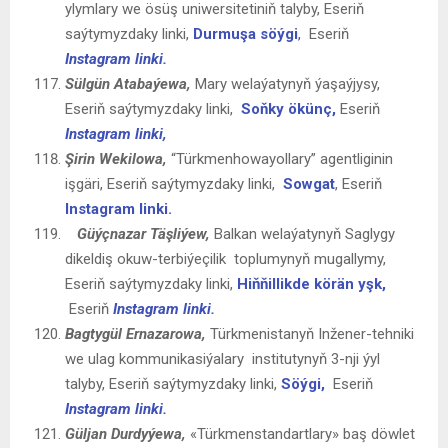
ylymlary we ösüş uniwersitetiniň talyby, Eseriň
saýtymyzdaky linki,
Durmuşa söýgi
,
Eseriň
Instagram linki.
Sülgün Atabaýewa,
Mary welaýatynyň ýaşaýjysy,
Eseriň saýtymyzdaky linki,
Soňky ökünç,
Eseriň
Instagram linki,
Şirin Wekilowa,
“Türkmenhowayollary” agentliginin
işgäri, Eseriň saýtymyzdaky linki,
Sowgat
, Eseriň
Instagram linki.
Güýçnazar Täşliýew,
Balkan welaýatynyň Saglygy
dikeldiş okuw-terbiýeçilik toplumynyň mugallymy,
Eseriň saýtymyzdaky linki,
Hiňňillikde körän yşk,
Eseriň
Instagram linki.
Bagtygül Ernazarowa,
Türkmenistanyň Inžener-tehniki
we ulag kommunikasiýalary institutynyň 3-nji ýyl
talyby, Eseriň saýtymyzdaky linki,
Söýgi,
Eseriň
Instagram linki.
Güljan Durdyýewa
,
«Türkmenstandartlary» baş döwlet