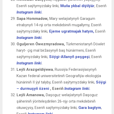
Eseriň saýtymyzdaky linki,
Muňa ykbal diýilýär
, Eseriň
Instagram linki.
Sapa Hommadow,
Mary welaýatynyň Garagum
etrabynyň 14-nji orta mekdebiniň mugallymy, Eseriň
saýtymyzdaky linki,
Ejeme ugratmajak hatym,
Eseriň
Instagram linki.
Oguljeren Öwezmyradowa,
Türkmenistanyň Döwlet
haryt- çig mal biržasynyň baş hünärmeni, Eseriň
saýtymyzdaky linki,
Söýgi-Allanyñ peşgeşi
, Eseriň
Instagram linki
.
Leýli Arazgeldiýewa
, Russiýa Federasiýasynyň
Kazan federal uniwersitetiniň Geografiýa-ekologiýa
hünäriniň II ýyl talyby, Eseriň saýtymyzdaky linki,
Söýgi
– durmuşyň özeni
, Eseriň
Instagram linki.
Leýli Amanowa,
Daşoguz welaýatynyň Daşoguz
şäheriniň ýöriteleşdirilen 26-njy orta mekdebiniň
okuwçysy, Eseriň saýtymyzdaky linki,
Gara bagtym
,
Eseriň
Instagram linki.