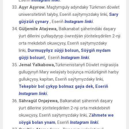
Aşyr Aşyrow
, Magtymguly adyndaky Türkmen döwlet
uniwersitetiniň talyby, Eseriň saýtymyzdaky linki,
Sary
güýzüň çynary
, Eseriň
Instagram linki
.
Güljemile Ataýewa,
Balkanabat şäherindäki daşary
ýurt dillerini çuňlaşdyryp öwredýän ýöriteleşdirilen 2-nji
orta mekdebiň okuwçysy, Eseriň saýtymyzdaky
linki,
Durmuşyňyz süýji bolsun, Söýgiň mydam
güýji bolsun!,
Eseriň
Instagram linki.
Jemal Ýalkabowa,
Türkmenistanyň Döwlet migrasiýa
gullugynyň Mary welaýaty boýunça müdürliginiň harby
gullukçysy, kapitan, Eseriň saýtymyzdaky linki,
Tekepbir bol çykyp bolmaz gaýa dek
,
Eseriň
Instagram linki.
Sähragül Onjaýewa,
Balkanabat şäheriniň daşary
ýurt dillerine ýöriteleşdirilen 2-nji orta mekdebiniň
okuwçysy, Eseriň saýtymyzdaky linki, Z
ähmete we
söygä bolan ynam
, Eseriň
Instagram linki.