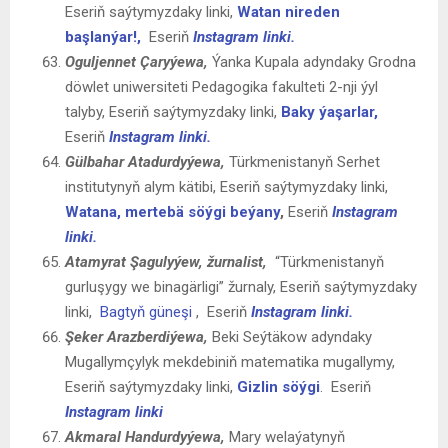
Eseriň saýtymyzdaky linki,
Watan nireden
başlanýar!,
Eseriň
Instagram linki.
Oguljennet Çaryýewa,
Ýanka Kupala adyndaky Grodna
döwlet uniwersiteti Pedagogika fakulteti 2-nji ýyl
talyby, Eseriň saýtymyzdaky linki,
Baky ýaşarlar,
Eseriň
Instagram linki.
Gülbahar Atadurdyýewa
,
Türkmenistanyň Serhet
institutynyň alym kätibi, Eseriň saýtymyzdaky linki,
Watana, mertebä söýgi beýany
,
Eseriň
Instagram
linki.
Atamyrat Şagulyýew, žurnalist,
“Türkmenistanyň
gurluşygy we binagärligi” žurnaly, Eseriň saýtymyzdaky
linki,
Bagtyň güneşi
,
Eseriň
Instagram linki.
Şeker
Arazberdiýewa,
Beki Seýtäkow adyndaky
Mugallymçylyk mekdebiniň matematika mugallymy,
Eseriň saýtymyzdaky linki,
Gizlin söýgi
.
Eseriň
Instagram linki
Akmaral Handurdyýewa,
Mary welaýatynyň