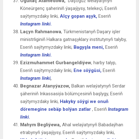
Ogultäç Atamedowa,
Daşoguz welaýatynyň
Köneürgenç şaheriniň ýaşaýjysy, telekeçi, Eseriň
saýtymyzdaky linki,
Alçy gopan aşyk,
Eseriň
Instagram linki.
Laçyn Rahmanowa
, Türkmenistanyň Daşary işler
ministrliginiň Halkara gatnaşyklary institutynyň talyby,
Eseriň saýtymyzdaky linki,
Bagyşla meni,
Eseriň
Instagram linki.
Ezizmuhammet Gurbangeldiýew
, harby talyp,
Eseriň saýtymyzdaky linki,
Ene söýgüsi,
Eseriň
Instagram linki
,
Begnazar Atanyýazow,
Balkan welaýatynyň Serdar
şäheriniň Inkassasiýa bölümçesiniň başlygy, Eseriň
saýtymyzdaky linki,
Hakyky söýgi we onuň
döremegine sebäp bolýan zatlar
, Eseriň
Instagram
linki.
Mahym Begliýewa,
Ahal welaýatynyň Babadaýhan
etrabynyň ýaşaýjysy, Eseriň saýtymyzdaky linki,