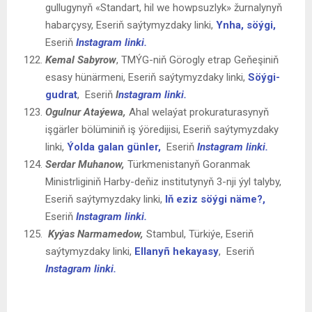
gullugynyň «Standart, hil we howpsuzlyk» žurnalynyň
habarçysy, Eseriň saýtymyzdaky linki,
Ynha, söýgi,
Eseriň
Instagram linki.
Kemal Sabyrow
, TMÝG-niň Görogly etrap Geňeşiniň
esasy hünärmeni, Eseriň saýtymyzdaky linki,
Söýgi-
gudrat
,
Eseriň
I
nstagram linki.
Ogulnur Ataýewa,
Ahal welaýat prokuraturasynyň
işgärler bölüminiň iş ýöredijisi, Eseriň saýtymyzdaky
linki,
Ýolda galan günler,
Eseriň
Instagram linki.
Serdar Muhanow,
Türkmenistanyň Goranmak
Ministrliginiň Harby-deňiz institutynyň 3-nji ýyl talyby,
Eseriň saýtymyzdaky linki,
Iň eziz söýgi näme?,
Eseriň
Instagram linki.
Kyýas Narmamedow,
Stambul, Türkiýe, Eseriň
saýtymyzdaky linki,
Ellanyñ hekayasy
,
Eseriň
Instagram linki.