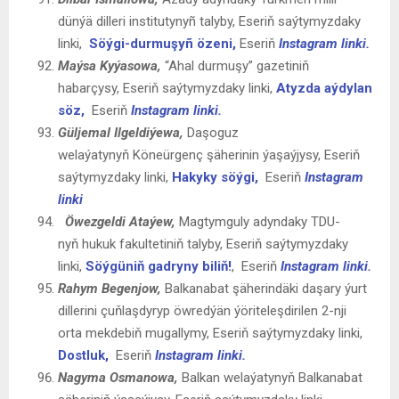
dünýä dilleri institutynyñ talyby, Eseriň saýtymyzdaky
linki,
Söýgi-durmuşyñ özeni,
Eseriň
Instagram linki.
Maýsa
Kyýasowa,
“Ahal durmuşy” gazetiniň
habarçysy, Eseriň saýtymyzdaky linki,
Atyzda aýdylan
söz,
Eseriň
Instagram linki.
Güljemal Ilgeldiýewa
,
Daşoguz
welaýatynyň Köneürgenç şäherinin ýaşaýjysy, Eseriň
saýtymyzdaky linki,
Hakyky söýgi,
Eseriň
Instagram
linki
Öwezgeldi Ataýew,
Magtymguly adyndaky TDU-
nyň hukuk fakultetiniň talyby, Eseriň saýtymyzdaky
linki,
Söýgüniň gadryny biliň!
,
Eseriň
Instagram linki.
Rahym Begenjow
,
Balkanabat şäherindäki daşary ýurt
dillerini çuňlaşdyryp öwredýän ýöriteleşdirilen 2-nji
orta mekdebiň mugallymy, Eseriň saýtymyzdaky linki,
Dostluk,
Eseriň
Instagram linki.
Nagyma Osmanowa,
Balkan welaýatynyň Balkanabat