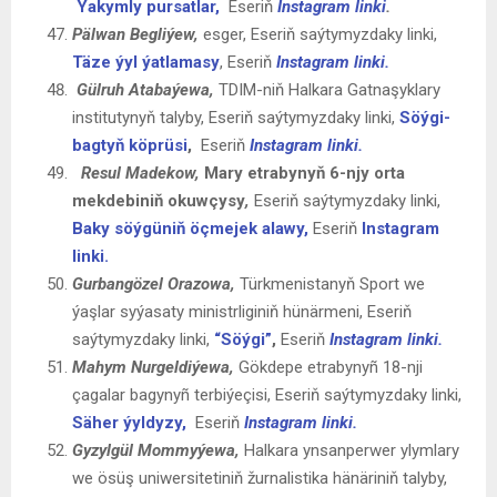
Ýakymly pursatlar,
Eseriň
Instagram linki
.
Pälwan Begliýew,
esger, Eseriň saýtymyzdaky linki,
Täze ýyl ýatlamasy
,
Eseriň
Instagram linki.
Gülruh Atabaýewa,
TDIM-niň Halkara Gatnaşyklary
institutynyň talyby, Eseriň saýtymyzdaky linki,
Söýgi-
bagtyň köprüsi
,
Eseriň
Instagram linki.
Resul Madekow,
Mary etrabynyň 6-njy orta
mekdebiniň okuwçysy
,
Eseriň saýtymyzdaky linki,
Baky söýgüniň öçmejek alawy,
Eseriň
Instagram
linki.
Gurbangözel Orazowa,
Türkmenistanyň Sport we
ýaşlar syýasaty ministrliginiň hünärmeni, Eseriň
saýtymyzdaky linki,
“Söýgi”
,
Eseriň
Instagram linki.
Mahym Nurgeldiýewa
,
Gökdepe etrabynyñ 18-nji
çagalar bagynyñ terbiýeçisi, Eseriň saýtymyzdaky linki,
Säher ýyldyzy,
Eseriň
Instagram linki.
Gyzylgül Mommyýewa,
Halkara ynsanperwer ylymlary
we ösüş uniwersitetiniň žurnalistika hänäriniň talyby,