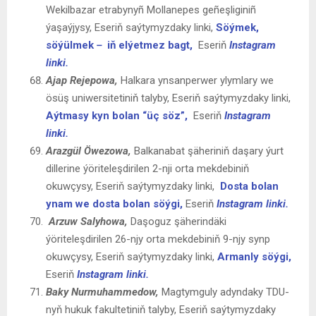
Wekilbazar etrabynyñ Mollanepes geñeşliginiñ
ýaşaýjysy, Eseriň saýtymyzdaky linki,
Söýmek,
söýülmek－ iň elýetmez bagt,
Eseriň
Instagram
linki.
Ajap
Rejepowa
,
Halkara ynsanperwer ylymlary we
ösüş uniwersitetiniň talyby, Eseriň saýtymyzdaky linki,
Aýtmasy kyn bolan “üç söz”,
Eseriň
Instagram
linki.
Arazgül Öwezowa
,
Balkanabat şäheriniň daşary ýurt
dillerine ýöriteleşdirilen 2-nji orta mekdebiniň
okuwçysy, Eseriň saýtymyzdaky linki,
Dosta bolan
ynam we dosta bolan söýgi,
Eseriň
Instagram linki.
Arzuw Salyhowa,
Daşoguz şäherindäki
ýöriteleşdirilen 26-njy orta mekdebiniň 9-njy synp
okuwçysy, Eseriň saýtymyzdaky linki,
Armanly
söýgi,
Eseriň
Instagram linki.
Baky Nurmuhammedow,
Magtymguly adyndaky TDU-
nyň hukuk fakultetiniň talyby, Eseriň saýtymyzdaky