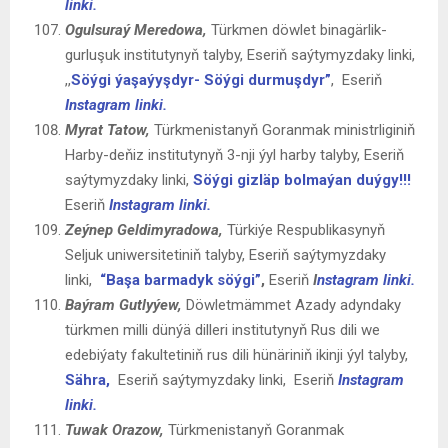
linki.
Ogulsuraý Meredowa,
Türkmen döwlet binagärlik-
gurluşuk institutynyň talyby, Eseriň saýtymyzdaky linki,
,,
Söýgi ýaşaýyşdyr- Söýgi durmuşdyr”
,
Eseriň
Instagram linki.
Myrat
Tatow,
Türkmenistanyň Goranmak ministrliginiň
Harby-deňiz institutynyň 3-nji ýyl harby talyby, Eseriň
saýtymyzdaky linki,
Söýgi gizläp bolmaýan duýgy!!!
Eseriň
Instagram linki.
Zeýnep Geldimyradowa
,
Türkiýe Respublikasynyň
Seljuk uniwersitetiniň talyby, Eseriň saýtymyzdaky
linki,
“Başa barmadyk söýgi”
,
Eseriň
I
nstagram linki.
Baýram
Gutlyýew,
Döwletmämmet Azady adyndaky
türkmen milli dünýä dilleri institutynyň Rus dili we
edebiýaty fakultetiniň rus dili hünäriniň ikinji ýyl talyby,
Sähra,
Eseriň saýtymyzdaky linki,
Eseriň
Instagram
linki.
Tuwak Orazow,
Türkmenistanyň Goranmak