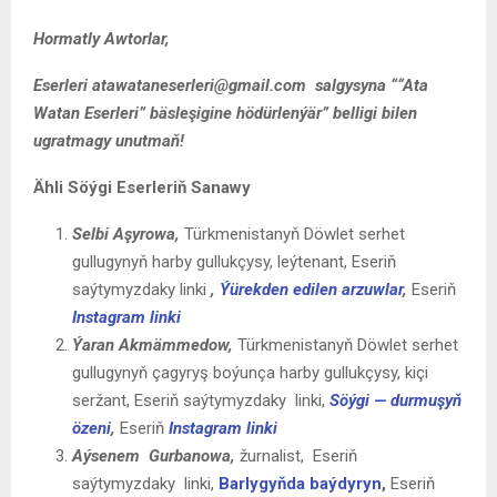
Hormatly Awtorlar,
Eserleri
atawataneserleri@gmail.com
salgysyna ““Ata
Watan Eserleri” bäsleşigine hödürlenýär” belligi bilen
ugratmagy unutmaň!
Ähli Söýgi Eserleriň Sanawy
Selbi Aşyrowa
,
Türkmenistanyň Döwlet serhet
gullugynyň harby gullukçysy, leýtenant, Eseriň
saýtymyzdaky linki
,
Ýürekden edilen arzuwlar
,
Eseriň
Instagram linki
Ýaran
Akmämmedow
,
Türkmenistanyň Döwlet serhet
gullugynyň çagyryş boýunça harby gullukçysy, kiçi
seržant, Eseriň saýtymyzdaky linki,
Söýgi — durmuşyň
özeni
,
Eseriň
Instagram linki
Aýsenem Gurbanowa,
žurnalist, Eseriň
saýtymyzdaky linki,
Barlygyňda baýdyryn
,
Eseriň