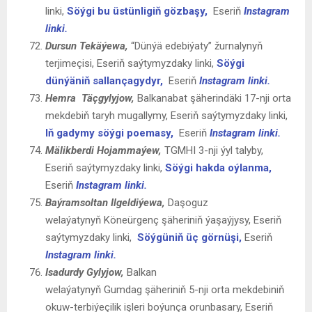
linki,
Söýgi bu üstünligiň gözbaşy,
Eseriň
Instagram
linki.
Dursun
Tekäýewa,
“Dünýä edebiýaty” žurnalynyň
terjimeçisi, Eseriň saýtymyzdaky linki,
Söýgi
dünýäniň sallançagydyr,
Eseriň
Instagram linki.
Hemra Täçgylyjow,
Balkanabat şäherindäki 17-nji orta
mekdebiň taryh mugallymy, Eseriň saýtymyzdaky linki,
Iň gadymy söýgi poemasy,
Eseriň
Instagram linki.
Mälikberdi Hojammaýew,
TGMHI 3-nji ýyl talyby,
Eseriň saýtymyzdaky linki,
Söýgi hakda oýlanma,
Eseriň
Instagram linki.
Baýramsoltan Ilgeldiýewa
,
Daşoguz
welaýatynyň Köneürgenç şäheriniň ýaşaýjysy, Eseriň
saýtymyzdaky linki,
Söýgüniň üç görnüşi,
Eseriň
Instagram linki.
Isadurdy Gylyjow
,
Balkan
welaýatynyň Gumdag şäheriniň 5-nji orta mekdebiniň
okuw-terbiýeçilik işleri boýunça orunbasary, Eseriň