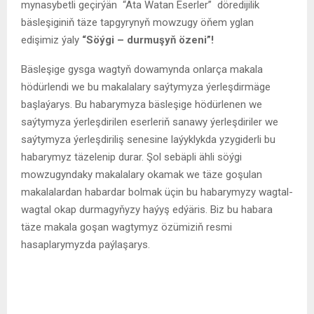
mynasybetli geçirýän “Ata Watan Eserler” döredijilik
bäsleşiginiň täze tapgyrynyň mowzugy öňem yglan
edişimiz ýaly
“Söýgi – durmuşyň özeni”!
Bäsleşige gysga wagtyň dowamynda onlarça makala
hödürlendi we bu makalalary saýtymyza ýerleşdirmäge
başlaýarys. Bu habarymyza bäsleşige hödürlenen we
saýtymyza ýerleşdirilen eserleriň sanawy ýerleşdiriler we
saýtymyza ýerleşdiriliş senesine laýyklykda yzygiderli bu
habarymyz täzelenip durar. Şol sebäpli ähli söýgi
mowzugyndaky makalalary okamak we täze goşulan
makalalardan habardar bolmak üçin bu habarymyzy wagtal-
wagtal okap durmagyňyzy haýyş edýäris. Biz bu habara
täze makala goşan wagtymyz özümiziň resmi
hasaplarymyzda paýlaşarys.