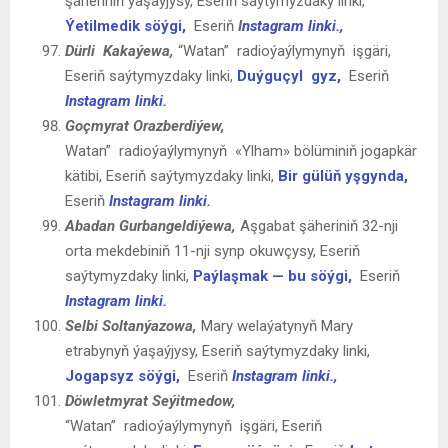
şäheriniň ýaşaýjysy, Eseriň saýtymyzdaky linki,
Ýetilmedik söýgi,
Eseriň
I
nstagram linki.,
Dürli Kakaýewa,
“Watan” radioýaýlymynyň işgäri,
Eseriň saýtymyzdaky linki,
Duýguçyl gyz,
Eseriň
Instagram linki.
Goçmyrat Orazberdiýew
,
Watan” radioýaýlymynyň «Ylham» bölüminiň jogapkär
kätibi, Eseriň saýtymyzdaky linki,
Bir gülüň yşgynda,
Eseriň
Instagram linki.
Abadan
Gurbangeldiýewa
,
Aşgabat şäheriniň 32-nji
orta mekdebiniň 11-nji synp okuwçysy, Eseriň
saýtymyzdaky linki,
Paýlaşmak — bu söýgi,
Eseriň
Instagram linki.
Selbi Soltanýazowa,
Mary welaýatynyň Mary
etrabynyň ýaşaýjysy, Eseriň saýtymyzdaky linki,
Jogapsyz söýgi,
Eseriň
Instagram linki.,
Döwletmyrat Seýitmedow,
“Watan” radioýaýlymynyň işgäri, Eseriň