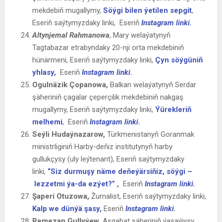
mekdebiň mugallymy,
Söýgi bilen ýetilen sepgit
,
Eseriň saýtymyzdaky linki, Eseriň
Instagram linki.
Altynjemal Rahmanowa
, Mary welaýatynyň
Tagtabazar etrabyndaky 20-nji orta mekdebiniň
hünärmeni, Eseriň saýtymyzdaky linki,
Çyn söýgüniň
yhlasy,
Eseriň
Instagram linki.
Ogulnäzik Çopanowa,
Balkan welaýatynyň Serdar
şäheriniň çagalar çeperçilik mekdebiniň nakgaş
mugallymy, Eseriň saýtymyzdaky linki,
Ýürekleriň
melhemi
,
Eseriň
Instagram linki.
Seýli Hudaýnazarow,
Türkmenistanyň Goranmak
ministrliginiň Harby-deňiz institutynyň harby
gullukçysy (uly leýtenant), Eseriň saýtymyzdaky
linki,
“Siz durmuşy näme deňeýärsiňiz, söýgi –
lezzetmi ýa-da ezýet?”
,
Eseriň
Instagram linki.
Şaperi Otuzowa,
Žurnalist, Eseriň saýtymyzdaky linki,
Kalp we dünýä şasy,
Eseriň
Instagram linki
.
Remezan Gullyýew,
Aşgabat şäheriniň ýaşaýjysy,