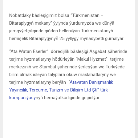
Nobatdaky bäsleşigimiz bolsa “Türkmenistan –
Bitaraplygyň mekany” ýylynda ýurdumyzda we dünýä
jemgyýetçiliginde giňden bellenilýän Türkmenistanyň
hemişelik Bitaraplygynyň 25 ýyllygy mynasybetli gurnalýar.
“Ata Watan Eserler” döredijilik bäsleşigi Aşgabat şäherinde
terjime hyzmatlaryny hödürleýän “Makul Hyzmat” terjime
merkeziniň we Stambul şäherinde ýerleşýän we Türkiýede
bilim almak isleýän talyplara okuw maslahatlaryny we
terjime hyzmatlaryny berýän “
Atavatan Danışmanlık
Yayıncılık, Tercüme, Turizm ve Bilişim Ltd Şti” türk
kompaniýasy
nyň hemaýatkärliginde geçirilýär.