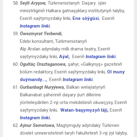
Seýli
Aryşow
,
Türkmenistanyň Daşary işler
ministrliginiň Halkara gatnaşyklary institutynyň talyby,
Eseriň saýtymyzdaky linki,
Ene söýgüsi
,
Eseriň
Instagram linki.
Öwezmyrat Ýerbendi,
Edebi konsultant, Türkmenistanyň
Alp Arslan adyndaky milli drama teatry, Eseriň
saýtymyzdaky linki,
Aýal,
Eseriň
Instagram linki.
Ogultäç Oraztaganowa
,
şahyr, «Galkynyş» gazetiniň
bölüm redaktory, Eseriň saýtymyzdaky linki,
Ol muny
duýmandy…,
Eseriň
Instagram linki.
Gurbanbagt Nuryýewa,
Balkan welaýatynyň
Balkanabat şäheriniň daşary ýurt dillerine
ýöriteleşdirilen 2-nji orta mekdebiniň okuwçysy, Eseriň
saýtymyzdaky linki,
Watan-başymyzyň täji,
Eseriň
Instagram linki.
Aýnur Semetowa,
Magtymguly adyndaky Türkmen
döwlet uniwersitetiniň taryh fakultetiniň 3-nji ýyl talyby,