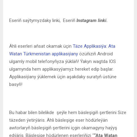
Eseriň saýtymyzdaky linki,
Eseriň
Instagram linki.
Ähli eserleri aňsat okamak üçin
Täze Applikasiýa: Ata
Watan Türkmenistan applikasiýany
özüňiziň Android
ulgamly mobil telefonyňyza ýükläň! Ýakyn wagtda IOS
ulgamynda hem applikasyýamyz hereket edip başlar.
Applikasiýany ýüklemek üçin aşakdaky suratyň üstüne
basyň!
Bu habar bilen bilelikde şeýle hem bäsleşigiň şertlerini Size
täzeden ýetirýäris. Ähli bäsleşige eser hödürleýän
awtorlaryň bäsleşigiň şertlerini içgin okamagyny haýyş
edýäris. Bäsleşige hödürlenen eserleriňizi “
“Ata Watan