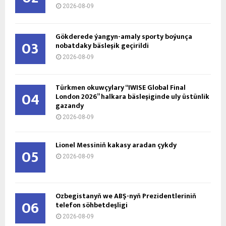
2026-08-09
Gökderede ýangyn-amaly sporty boýunça
03
nobatdaky bäsleşik geçirildi
2026-08-09
Türkmen okuwçylary “IWISE Global Final
04
London 2026” halkara bäsleşiginde uly üstünlik
gazandy
2026-08-09
Lionel Messiniň kakasy aradan çykdy
05
2026-08-09
Özbegistanyň we ABŞ-nyň Prezidentleriniň
06
telefon söhbetdeşligi
2026-08-09