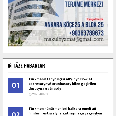
IŇ TÄZE HABARLAR
Türkmenistanyň ilçisi ABŞ-nyň Döwlet
01
sekretarynyň orunbasary bilen geçirilen
duşuşyga gatnaşdy
2026-08-09
Türkmen hünärmenleri halkara emeli aň
02
filmleri festiwalyna gatnaşmaga çagyrylýar