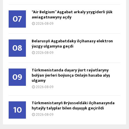
“Air Belgium” Aşgabat arkaly yzygiderli ýük
07
awiagatnawyny açdy
2026-08-09
Belarusyň Aşgabatdaky ilçihanasy elektron
08
ýazgy ulgamyna geçdi
2026-08-09
Türkmenistanda daşary ýurt raýatlaryny
09
bolýan ýerleri boýunça Onlaýn hasaba alyş
ulgamy
2026-08-09
Türkmenistanyň Brýusseldäki ilçihanasynda
10
hytaýly talyplar bilen duşuşyk geçirildi
2026-08-09