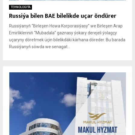
TEHNOLOGIÝA
Russiýa bilen BAE bilelikde uçar öndürer
Russiýanyň “Birleşen Howa Korporasiýasy” we Birleşen Arap
Emirlikleriniň “Mubadala” gaznasy ýokary derejeli ýolagçy
uçaryny döretmek üçin bilelikdäki kärhana döreder. Bu barada
Russiýanyň söwda we senagat...