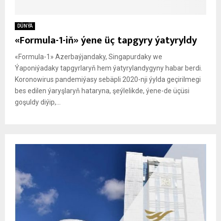
DÜNÝÄ
«Formula-1-iň» ýene üç tapgyry ýatyryldy
«Formula-1» Azerbaýjandaky, Singapurdaky we
Ýaponiýadaky tapgyrlaryň hem ýatyrylandygyny habar berdi.
Koronowirus pandemiýasy sebäpli 2020-nji ýylda geçirilmegi
bes edilen ýaryşlaryň hataryna, şeýlelikde, ýene-de üçüsi
goşuldy diýip,...