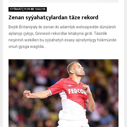
SYÝAHATÇYLYK WE SAGLYK
Zenan syýahatçylardan täze rekord
Beýik Britaniýaly iki zenan iki adamlyk welosipedde dünýäniň
aýlanyp çykyp, Ginnesiň rekordlar kitabyna girdi. Täsinlik
neşiriniň wekilleri bu syýahatyň esasy aýratynlygy hökmünde
onuň gysga wagtda...