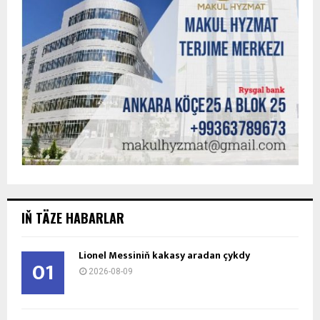
IŇ TÄZE HABARLAR
Lionel Messiniň kakasy aradan çykdy
01
2026-08-09