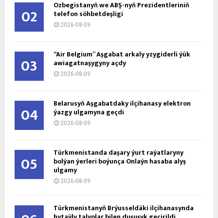
Özbegistanyň we ABŞ-nyň Prezidentleriniň
02
telefon söhbetdeşligi
2026-08-09
“Air Belgium” Aşgabat arkaly yzygiderli ýük
03
awiagatnaşygyny açdy
2026-08-09
Belarusyň Aşgabatdaky ilçihanasy elektron
04
ýazgy ulgamyna geçdi
2026-08-09
Türkmenistanda daşary ýurt raýatlaryny
05
bolýan ýerleri boýunça Onlaýn hasaba alyş
ulgamy
2026-08-09
Türkmenistanyň Brýusseldäki ilçihanasynda
hytaýly talyplar bilen duşuşyk geçirildi