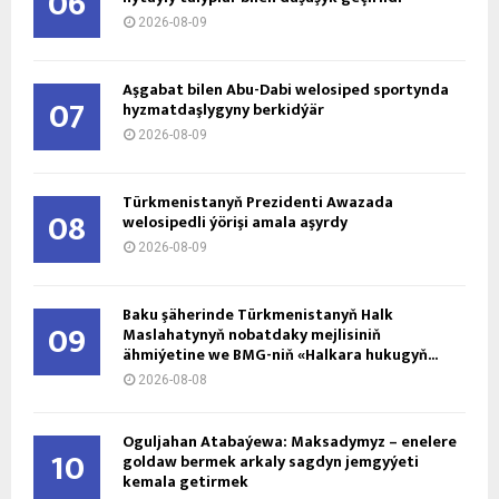
06
2026-08-09
Aşgabat bilen Abu-Dabi welosiped sportynda
07
hyzmatdaşlygyny berkidýär
2026-08-09
Türkmenistanyň Prezidenti Awazada
08
welosipedli ýörişi amala aşyrdy
2026-08-09
Baku şäherinde Türkmenistanyň Halk
09
Maslahatynyň nobatdaky mejlisiniň
ähmiýetine we BMG-niň «Halkara hukugyň...
2026-08-08
Oguljahan Atabaýewa: Maksadymyz – enelere
10
goldaw bermek arkaly sagdyn jemgyýeti
kemala getirmek