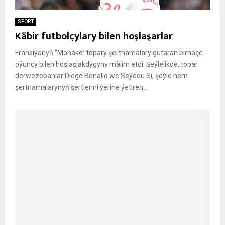
SPORT
Käbir futbolçylary bilen hoşlaşarlar
Fransiýanyň “Monako” topary şertnamalary gutaran birnäçe
oýunçy bilen hoşlaşjakdygyny mälim etdi. Şeýlelikde, topar
derwezebanlar Diego Benallo we Seýdou Si, şeýle hem
şertnamalarynyň şertlerini ýerine ýetiren...