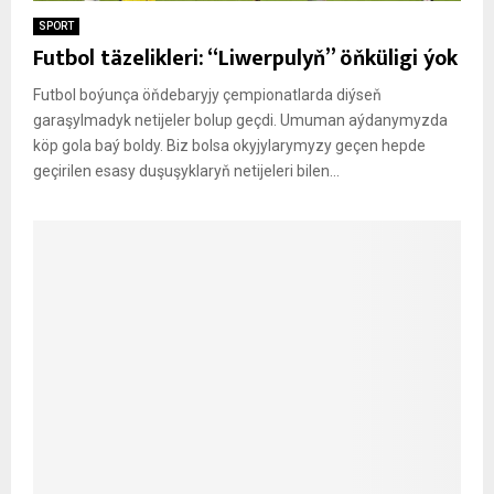
SPORT
Futbol täzelikleri: “Liwerpulyň” öňküligi ýok
Futbol boýunça öňdebaryjy çempionatlarda diýseň
garaşylmadyk netijeler bolup geçdi. Umuman aýdanymyzda
köp gola baý boldy. Biz bolsa okyjylarymyzy geçen hepde
geçirilen esasy duşuşyklaryň netijeleri bilen...