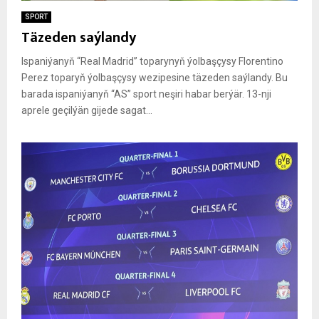
SPORT
Täzeden saýlandy
Ispaniýanyň “Real Madrid” toparynyň ýolbaşçysy Florentino
Perez toparyň ýolbaşçysy wezipesine täzeden saýlandy. Bu
barada ispaniýanyň “AS” sport neşiri habar berýär. 13-nji
aprele geçilýän gijede sagat...