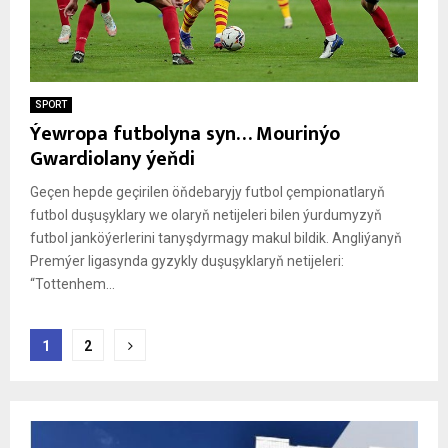
SPORT
Ýewropa futbolyna syn… Mourinýo
Gwardiolany ýeňdi
Geçen hepde geçirilen öňdebaryjy futbol çempionatlaryň
futbol duşuşyklary we olaryň netijeleri bilen ýurdumyzyň
futbol janköýerlerini tanyşdyrmagy makul bildik. Angliýanyň
Premýer ligasynda gyzykly duşuşyklaryň netijeleri:
“Tottenhem...
Posts
1
2
pagination