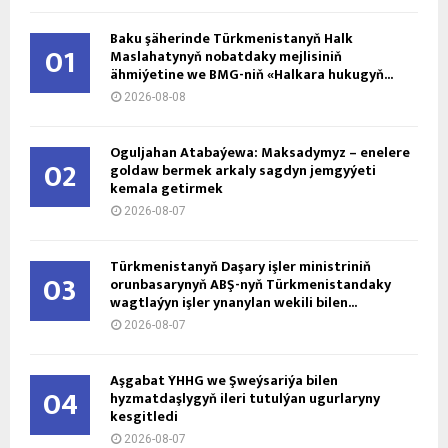
Baku şäherinde Türkmenistanyň Halk
01
Maslahatynyň nobatdaky mejlisiniň
ähmiýetine we BMG-niň «Halkara hukugyň...
2026-08-08
Oguljahan Atabaýewa: Maksadymyz – enelere
02
goldaw bermek arkaly sagdyn jemgyýeti
kemala getirmek
2026-08-07
Türkmenistanyň Daşary işler ministriniň
03
orunbasarynyň ABŞ-nyň Türkmenistandaky
wagtlaýyn işler ynanylan wekili bilen...
2026-08-07
Aşgabat ÝHHG we Şweýsariýa bilen
04
hyzmatdaşlygyň ileri tutulýan ugurlaryny
kesgitledi
2026-08-07