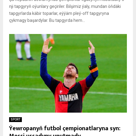
nji tapgyryň oýunlary geçiriler. Bilşimiz ýaly, mundan öňdäki
tapgyrlarda käbir toparlar, eýýäm pleý-off tapgyryna
çykmagy başardylar. Bu tapgyrda hem...
SPORT
Ýewropanyň futbol çempionatlaryna syn:
Messi ussadyny unutmady