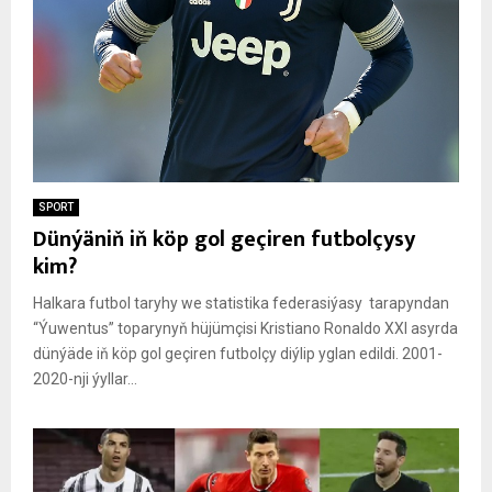
SPORT
Dünýäniň iň köp gol geçiren futbolçysy
kim?
Halkara futbol taryhy we statistika federasiýasy tarapyndan
“Ýuwentus” toparynyň hüjümçisi Kristiano Ronaldo XXI asyrda
dünýäde iň köp gol geçiren futbolçy diýlip yglan edildi. 2001-
2020-nji ýyllar...