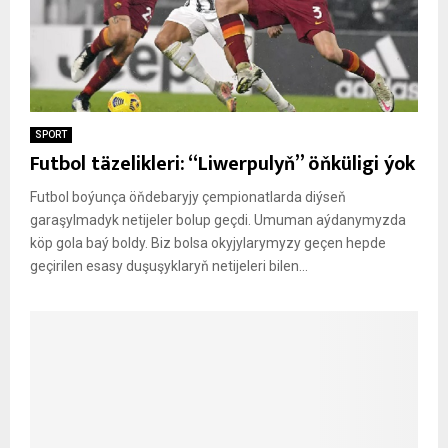
SPORT
Futbol täzelikleri: “Liwerpulyň” öňküligi ýok
Futbol boýunça öňdebaryjy çempionatlarda diýseň
garaşylmadyk netijeler bolup geçdi. Umuman aýdanymyzda
köp gola baý boldy. Biz bolsa okyjylarymyzy geçen hepde
geçirilen esasy duşuşyklaryň netijeleri bilen...