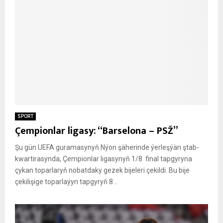
SPORT
Çempionlar ligasy: “Barselona – PSŽ”
Şu gün UEFA guramasynyň Nýon şäherinde ýerleşýän ştab-
kwartirasynda, Çempionlar ligasynyň 1/8 final tapgyryna
çykan toparlaryň nobatdaky gezek bijeleri çekildi. Bu bije
çekilişige toparlaýyn tapgyryň 8...