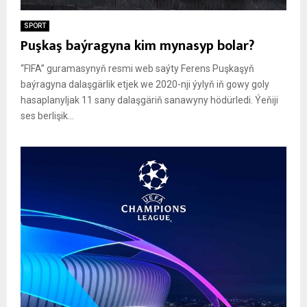
SPORT
Puşkaş baýragyna kim mynasyp bolar?
“FIFA” guramasynyň resmi web saýty Ferens Puşkaşyň
baýragyna dalaşgärlik etjek we 2020-nji ýylyň iň gowy goly
hasaplanyljak 11 sany dalaşgäriň sanawyny hödürledi. Ýeňiji
ses berlişik...