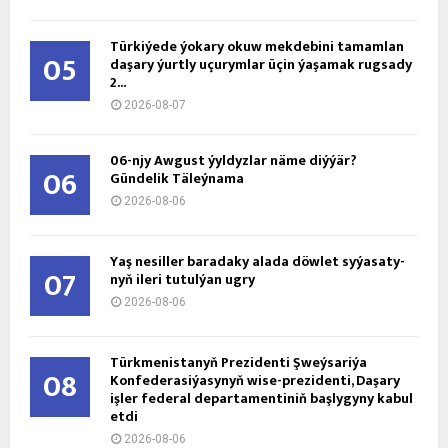
Türkiýede ýokary okuw mekdebini tamamlan
05
daşary ýurtly uçurymlar üçin ýaşamak rugsady
2...
2026-08-07
06-njy Awgust ýyldyzlar näme diýýär?
06
Gündelik Täleýnama
2026-08-06
Ýaş ne­sil­ler ba­ra­da­ky ala­da döw­let sy­ýa­sa­ty­
07
nyň ile­ri tu­tul­ýan ug­ry
2026-08-06
Türkmenistanyň Prezidenti Şweýsariýa
08
Konfederasiýasynyň wise-prezidenti, Daşary
işler federal departamentiniň başlygyny kabul
etdi
2026-08-06