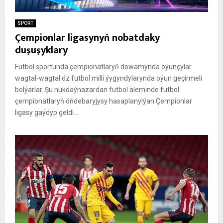
SPORT
Çempionlar ligasynyň nobatdaky
duşuşyklary
Futbol sportunda çempionatlaryň dowamynda oýunçylar
wagtal-wagtal öz futbol milli ýygyndylarynda oýun geçirmeli
bolýarlar. Şu nukdaýnazardan futbol äleminde futbol
çempionatlaryň öňdebaryjysy hasaplanylýan Çempionlar
ligasy gaýdyp geldi....