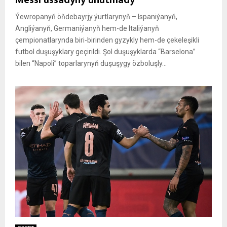
Ýewropanyň öňdebayrjy ýurtlarynyň – Ispaniýanyň,
Angliýanyň, Germaniýanyň hem-de Italiýanyň
çempionatlarynda biri-birinden gyzykly hem-de çekeleşikli
futbol duşuşyklary geçirildi. Şol duşuşyklarda “Barselona”
bilen “Napoli” toparlarynyň duşuşygy özboluşly...