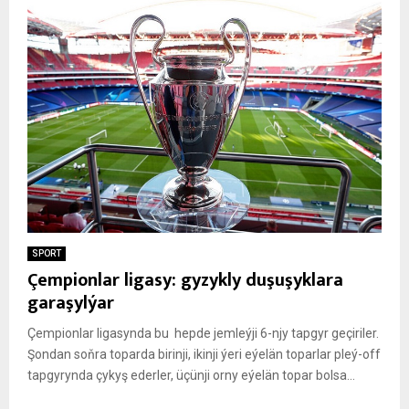
SPORT
Çempionlar ligasy: gyzykly duşuşyklara
garaşylýar
Çempionlar ligasynda bu hepde jemleýji 6-njy tapgyr geçiriler.
Şondan soňra toparda birinji, ikinji ýeri eýelän toparlar pleý-off
tapgyrynda çykyş ederler, üçünji orny eýelän topar bolsa...