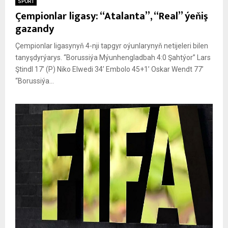
SPORT
Çempionlar ligasy: “Atalanta”, “Real” ýeňiş
gazandy
Çempionlar ligasynyň 4-nji tapgyr oýunlarynyň netijeleri bilen
tanyşdyrýarys. “Borussiýa Mýunhengladbah 4:0 Şahtýor” Lars
Ştindl 17’ (P) Niko Elwedi 34’ Embolo 45+1’ Oskar Wendt 77’
“Borussiýa...