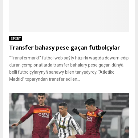
SPORT
Transfer bahasy pese gaçan futbolçylar
“Transfermarkt” futbol web saýty häzirki wagtda dowam edip
duran çempionatlarda transfer bahalary pese gaçan dünýä
belli futbolçylarynyň sanawy bilen tanyşdyrdy. “Atletiko
Madrid” toparyndan transfer edilen...