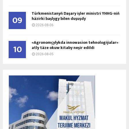
Türkmenistanyň Daşary işler ministri ÝHHG-niň
09
häzirki başlygy bilen duşuşdy
2026-08-06
«Agronomçylykda innowasion tehnologiýalar»
10
atly täze okuw kitaby neşir edildi
2026-08-05