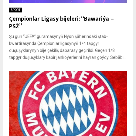
SPORT
Çempionlar Ligasy bijeleri: “Bawariýa –
PSŽ”
Şu gün “UEFA” guramasynyň Nýon şäherindäki ştab-
kwartirasynda Çempionlar ligasynyň 1/4 tapgyr
duşuşyklarynyň bije çekiliş dabarasy geçirildi. Geçen 1/8
tapgyr duşuşyklary käbir janköýerlerini haýran goýdy. Sebäbi...