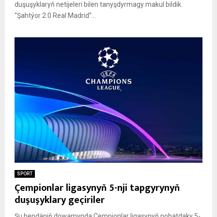
duşuşyklaryň netijeleri bilen tanyşdyrmagy makul bildik.
“Şahtýor 2:0 Real Madrid”...
SPORT
Çempionlar ligasynyň 5-nji tapgyrynyň
duşuşyklary geçiriler
Şu hepdäniň dowamynda Çempionlar ligasynyň nobatdaky 5-