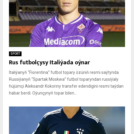
SPORT
Rus futbolçysy Italiýada oýnar
Italiýanyň “Fiorentina” futbol topary özüniň resmi saýtynda
Russiýanyň “Spartak Moskwa” futbol toparyndan russiýaly
hüjümçi Aleksandr Kokoriny transfer edendigini resmi taýdan
habar berdi. Oýunçynyň topar bilen...