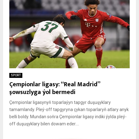
SPORT
Çempionlar ligasy: “Real Madrid”
şowsuzlyga ýol bermedi
Çempionlar ligasynyň toparlaýyn tapgyr duşuşyklary
tamamlandy. Pleý-off tapgyryna çykan toparlaryň atlary anyk
belli boldy. Mundan soňra Çempionlar ligasy indiki ýylda pleý-
off duşuşyklary bilen dowam eder....