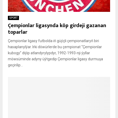
SPORT
Çempionlar ligasynda köp girdeji gazanan
toparlar
Çempionlar ligasy futbolda iň güýçli çempionatlaryň biri
hasaplanylýar. Irki döwürlerde bu çempionat “Çempionlar
kubogy” diýip atlandyrylypdyr, 1992-1993-nji ýyllar
möwsüminde adyny üýtgedip Çempionlar ligasy durmuşa
geçirilip...