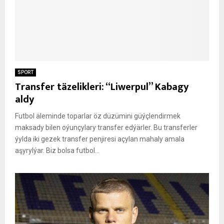
SPORT
Transfer täzelikleri: “Liwerpul” Kabagy
aldy
Futbol äleminde toparlar öz düzümini güýçlendirmek
maksady bilen oýunçylary transfer edýärler. Bu transferler
ýylda iki gezek transfer penjiresi açylan mahaly amala
aşyrylýar. Biz bolsa futbol...