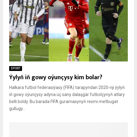
SPORT
Ýylyň iň gowy oýunçysy kim bolar?
Halkara futbol federasiýasy (FIFA) tarapyndan 2020-nji ýylyň
iň gowy oýunçysy adyna üç sany dalaşgär futbolçynyň atlary
belli boldy. Bu barada FIFA guramasynyň resmi metbugat
gullugy...