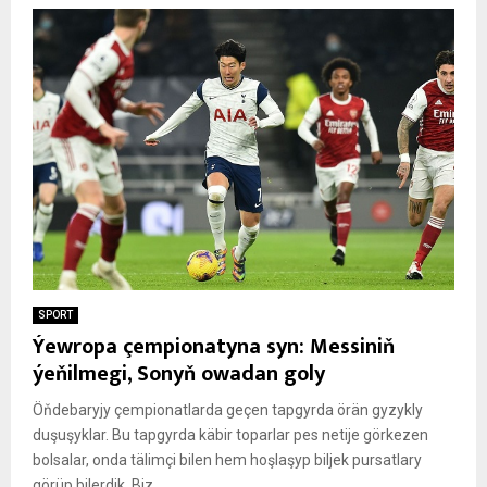
SPORT
Ýewropa çempionatyna syn: Messiniň
ýeňilmegi, Sonyň owadan goly
Öňdebaryjy çempionatlarda geçen tapgyrda örän gyzykly
duşuşyklar. Bu tapgyrda käbir toparlar pes netije görkezen
bolsalar, onda tälimçi bilen hem hoşlaşyp biljek pursatlary
görüp bilerdik. Biz...