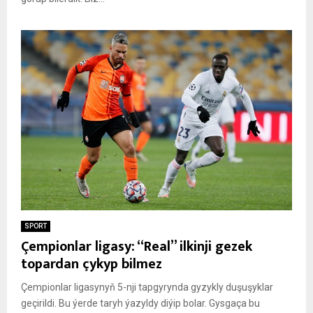
SPORT
Çempionlar ligasy: “Real” ilkinji gezek
topardan çykyp bilmez
Çempionlar ligasynyň 5-nji tapgyrynda gyzykly duşuşyklar
geçirildi. Bu ýerde taryh ýazyldy diýip bolar. Gysgaça bu