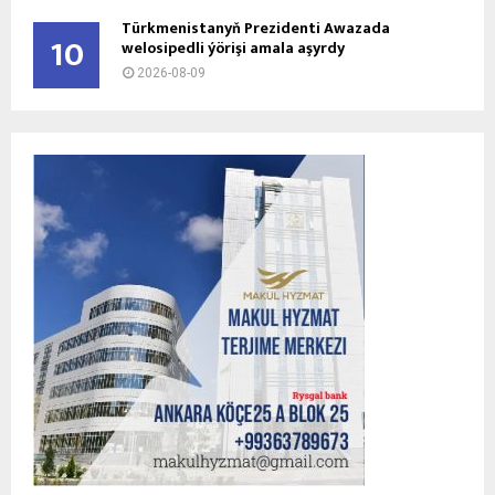
Türkmenistanyň Prezidenti Awazada
10
welosipedli ýörişi amala aşyrdy
2026-08-09