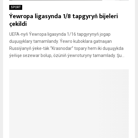
SPORT
Ýewropa ligasynda 1/8 tapgyryň bijeleri
çekildi
UEFA-nyň Ýewropa ligasynda 1/16 tapgyrynyň jogap
duşuşyklary tamamlandy. Ýewro kuboklara gatnaşan
Russiýanyň ýeke-täk “Krasnodar” topary hem iki duşuşykda
ýeňişe sezewar bolup, özüniň ýewroturyny tamamlady. Şu...