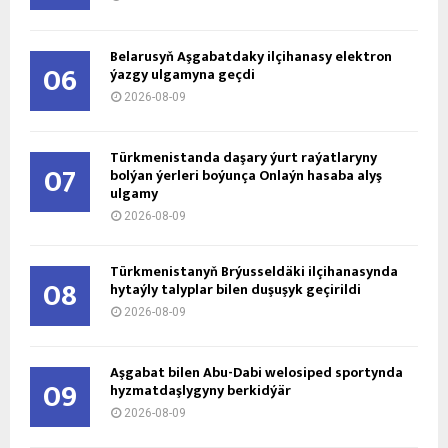
Belarusyň Aşgabatdaky ilçihanasy elektron
06
ýazgy ulgamyna geçdi
2026-08-09
Türkmenistanda daşary ýurt raýatlaryny
07
bolýan ýerleri boýunça Onlaýn hasaba alyş
ulgamy
2026-08-09
Türkmenistanyň Brýusseldäki ilçihanasynda
08
hytaýly talyplar bilen duşuşyk geçirildi
2026-08-09
Aşgabat bilen Abu-Dabi welosiped sportynda
09
hyzmatdaşlygyny berkidýär
2026-08-09