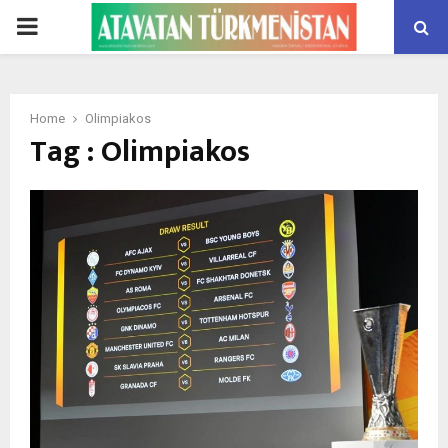
PRIMARY
MENU
Home
Olimpiakos
Tag : Olimpiakos