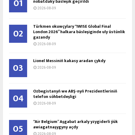
01
nobatdaky bäsleşik geçirildi
2026-08-09
Türkmen okuwçylary “IWISE Global Final
02
London 2026” halkara bäsleşiginde uly üstünlik
gazandy
2026-08-09
Lionel Messiniň kakasy aradan çykdy
03
2026-08-09
Özbegistanyň we ABŞ-nyň Prezidentleriniň
04
telefon söhbetdeşligi
2026-08-09
“Air Belgium” Aşgabat arkaly yzygiderli ýük
05
awiagatnaşygyny açdy
2026-08-09