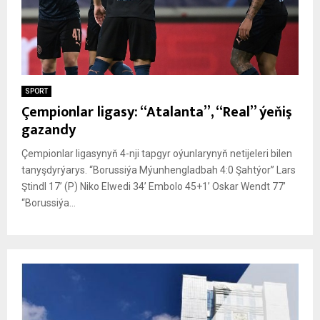
SPORT
Çempionlar ligasy: “Atalanta”, “Real” ýeňiş
gazandy
Çempionlar ligasynyň 4-nji tapgyr oýunlarynyň netijeleri bilen
tanyşdyrýarys. “Borussiýa Mýunhengladbah 4:0 Şahtýor” Lars
Ştindl 17’ (P) Niko Elwedi 34’ Embolo 45+1’ Oskar Wendt 77’
“Borussiýa...