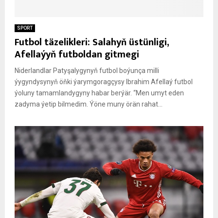
SPORT
Futbol täzelikleri: Salahyň üstünligi,
Afellaýyň futboldan gitmegi
Niderlandlar Patyşalygynyň futbol boýunça milli
ýygyndysynyň öňki ýarymgoragçysy Ibrahim Afellaý futbol
ýoluny tamamlandygyny habar berýär. “Men umyt eden
zadyma ýetip bilmedim. Ýöne muny örän rahat...