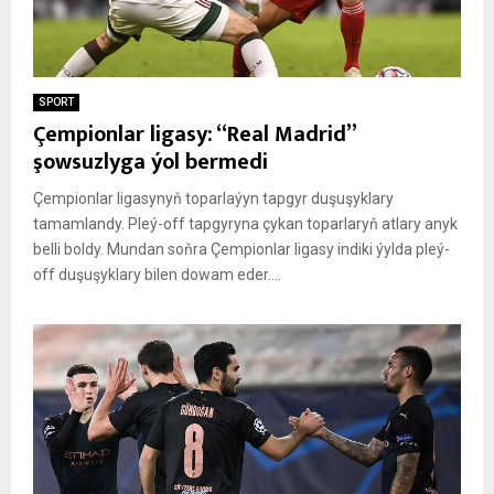
SPORT
Çempionlar ligasy: “Real Madrid”
şowsuzlyga ýol bermedi
Çempionlar ligasynyň toparlaýyn tapgyr duşuşyklary
tamamlandy. Pleý-off tapgyryna çykan toparlaryň atlary anyk
belli boldy. Mundan soňra Çempionlar ligasy indiki ýylda pleý-
off duşuşyklary bilen dowam eder....