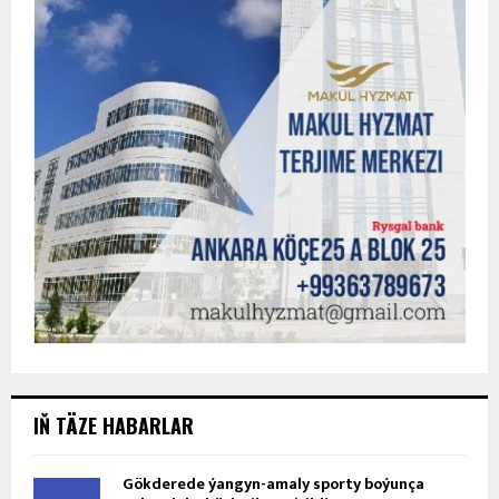
IŇ TÄZE HABARLAR
Gökderede ýangyn-amaly sporty boýunça