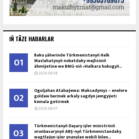
IŇ TÄZE HABARLAR
Baku şäherinde Türkmenistanyň Halk
01
Maslahatynyň nobatdaky mejlisiniň
ähmiýetine we BMG-niň «Halkara hukugyň...
2026-08-08
Oguljahan Atabaýewa: Maksadymyz – enelere
02
goldaw bermek arkaly sagdyn jemgyýeti
kemala getirmek
2026-08-07
Türkmenistanyň Daşary işler ministriniň
03
orunbasarynyň ABŞ-nyň Türkmenistandaky
wagtlaýyn işler ynanylan wekili bilen...