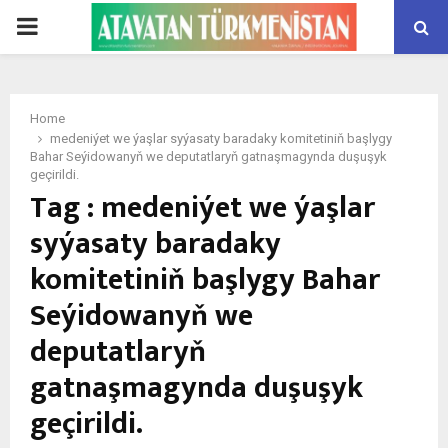
PRIMARY
MENU
Home
medeniýet we ýaşlar syýasaty baradaky komitetiniň başlygy
Bahar Seýidowanyň we deputatlaryň gatnaşmagynda duşuşyk
geçirildi.
Tag : medeniýet we ýaşlar
syýasaty baradaky
komitetiniň başlygy Bahar
Seýidowanyň we
deputatlaryň
gatnaşmagynda duşuşyk
geçirildi.