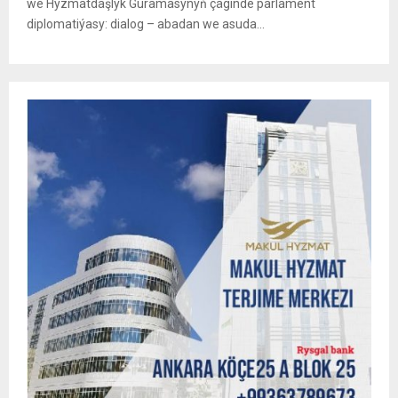
we Hyzmatdaşlyk Guramasynyň çäginde parlament
diplomatiýasy: dialog – abadan we asuda...