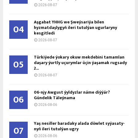
2026-08-07
Aşgabat ÝHHG we Şweýsariýa bilen
04
hyzmatdaşlygyň ileri tutulýan ugurlaryny
kesgitledi
2026-08-07
Türkiýede ýokary okuw mekdebini tamamlan
05
daşary ýurtly uçurymlar üçin ýaşamak rugsady
2...
2026-08-07
06-njy Awgust ýyldyzlar näme diýýär?
06
Gündelik Täleýnama
2026-08-06
Ýaş ne­sil­ler ba­ra­da­ky ala­da döw­let sy­ýa­sa­ty­
07
nyň ile­ri tu­tul­ýan ug­ry
2026-08-06