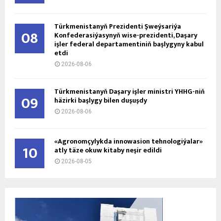
Türkmenistanyň Prezidenti Şweýsariýa
08
Konfederasiýasynyň wise-prezidenti, Daşary
işler federal departamentiniň başlygyny kabul
etdi
2026-08-06
Türkmenistanyň Daşary işler ministri ÝHHG-niň
09
häzirki başlygy bilen duşuşdy
2026-08-06
«Agronomçylykda innowasion tehnologiýalar»
10
atly täze okuw kitaby neşir edildi
2026-08-05