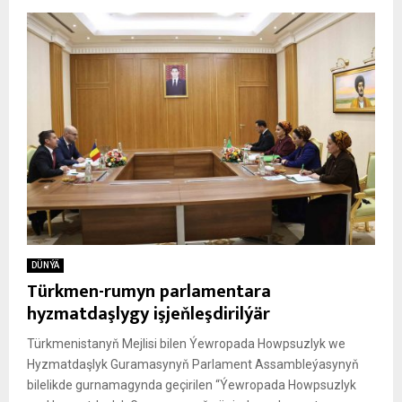
DÜNÝÄ
Türkmen-rumyn parlamentara
hyzmatdaşlygy işjeňleşdirilýär
Türkmenistanyň Mejlisi bilen Ýewropada Howpsuzlyk we
Hyzmatdaşlyk Guramasynyň Parlament Assambleýasynyň
bilelikde gurnamagynda geçirilen “Ýewropada Howpsuzlyk