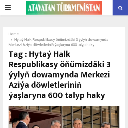
PRIMARY
MENU
Home
Hytaý Halk Respublikasy öňümizdäki 3 ýylyň dowamynda
Merkezi Aziýa döwletleriniň ýaşlaryna 600 talyp haky
Tag : Hytaý Halk
Respublikasy öňümizdäki 3
ýylyň dowamynda Merkezi
Aziýa döwletleriniň
ýaşlaryna 600 talyp haky