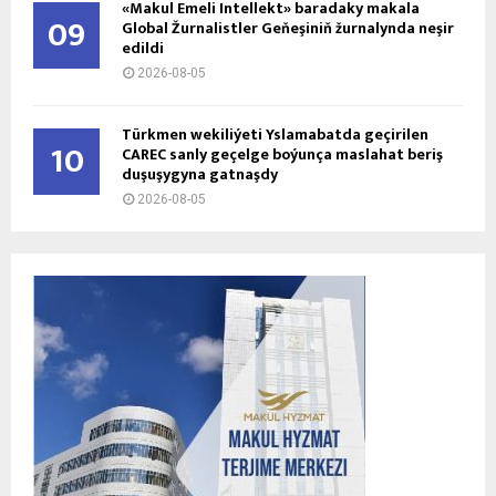
«Makul Emeli Intellekt» baradaky makala
09
Global Žurnalistler Geňeşiniň žurnalynda neşir
edildi
2026-08-05
Türkmen wekiliýeti Yslamabatda geçirilen
10
CAREC sanly geçelge boýunça maslahat beriş
duşuşygyna gatnaşdy
2026-08-05