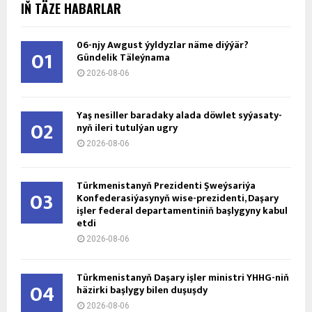
IŇ TÄZE HABARLAR
06-njy Awgust ýyldyzlar näme diýýär?
01
Gündelik Täleýnama
2026-08-06
Ýaş ne­sil­ler ba­ra­da­ky ala­da döw­let sy­ýa­sa­ty­
02
nyň ile­ri tu­tul­ýan ug­ry
2026-08-06
Türkmenistanyň Prezidenti Şweýsariýa
03
Konfederasiýasynyň wise-prezidenti, Daşary
işler federal departamentiniň başlygyny kabul
etdi
2026-08-06
Türkmenistanyň Daşary işler ministri ÝHHG-niň
04
häzirki başlygy bilen duşuşdy
2026-08-06