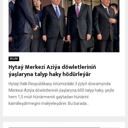
BILIM
Hytaý Merkezi Aziýa döwletleriniň
ýaşlaryna talyp haky hödürleýär
Hytaý Halk Respublikasy öňümizdäki 3 ýylyň dowamynda
Merkezi Aziýa döwletleriniň ýaşlaryna 600 talyp haky, şeýle
hem 1,5 müň hünärmeniň gaýtadan hünärini
kämilleşdirmegini maliýeleşdirer. Bu barada...