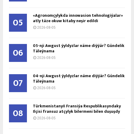
«Agronomçylykda innowasion tehnologiýalar»
05
atly täze okuw kitaby neşir edildi
2026-08-05
05-nji Awgust ýyldyzlar näme diýýär? Gündelik
06
Täleýnama
2026-08-05
04-nji Awgust ýyldyzlar näme diýýär? Gündelik
07
Täleýnama
2026-08-05
Türkmenistanyň Fransiýa Respublikasyndaky
08
Ilçisi fransuz atçylyk bilermeni bilen duşuşdy
2026-08-05