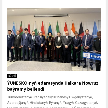
DÜNÝÄ
ÝUNESKO-nyň edarasynda Halkara Nowruz
baýramy bellendi
Türkmenistanyň Fransiýadaky Ilçihanasy Owganystanyň,
Azerbaýjanyň, Hindistanyň, Eýranyň, Yragyň, Gazagystanyň,