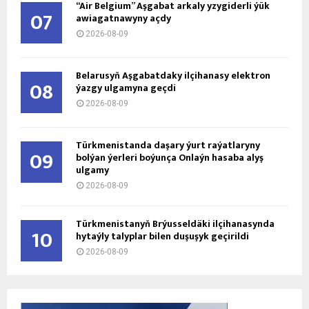
“Air Belgium” Aşgabat arkaly yzygiderli ýük
07
awiagatnawyny açdy
2026-08-09
Belarusyň Aşgabatdaky ilçihanasy elektron
08
ýazgy ulgamyna geçdi
2026-08-09
Türkmenistanda daşary ýurt raýatlaryny
09
bolýan ýerleri boýunça Onlaýn hasaba alyş
ulgamy
2026-08-09
Türkmenistanyň Brýusseldäki ilçihanasynda
10
hytaýly talyplar bilen duşuşyk geçirildi
2026-08-09