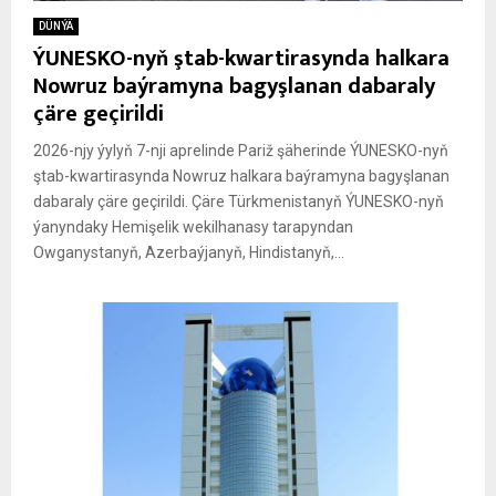
DÜNÝÄ
ÝUNESKO-nyň ştab-kwartirasynda halkara
Nowruz baýramyna bagyşlanan dabaraly
çäre geçirildi
2026-njy ýylyň 7-nji aprelinde Pariž şäherinde ÝUNESKO-nyň
ştab-kwartirasynda Nowruz halkara baýramyna bagyşlanan
dabaraly çäre geçirildi. Çäre Türkmenistanyň ÝUNESKO-nyň
ýanyndaky Hemişelik wekilhanasy tarapyndan
Owganystanyň, Azerbaýjanyň, Hindistanyň,...