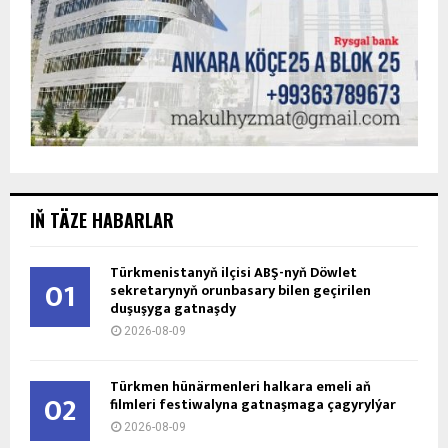
IŇ TÄZE HABARLAR
Türkmenistanyň ilçisi ABŞ-nyň Döwlet
01
sekretarynyň orunbasary bilen geçirilen
duşuşyga gatnaşdy
2026-08-09
Türkmen hünärmenleri halkara emeli aň
02
filmleri festiwalyna gatnaşmaga çagyrylýar
2026-08-09