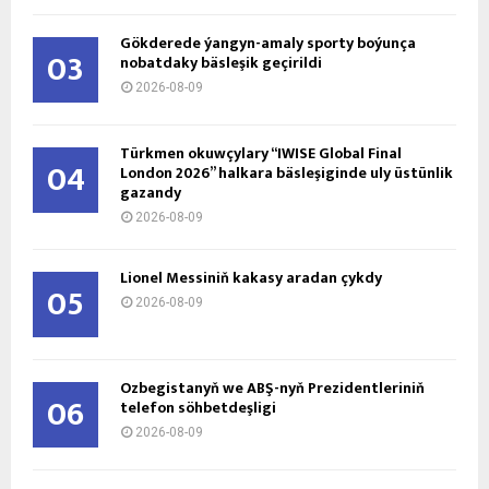
Gökderede ýangyn-amaly sporty boýunça
03
nobatdaky bäsleşik geçirildi
2026-08-09
Türkmen okuwçylary “IWISE Global Final
04
London 2026” halkara bäsleşiginde uly üstünlik
gazandy
2026-08-09
Lionel Messiniň kakasy aradan çykdy
05
2026-08-09
Özbegistanyň we ABŞ-nyň Prezidentleriniň
06
telefon söhbetdeşligi
2026-08-09