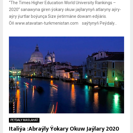
“The Times Higher Education World University Rankings –
2020” sanawyna giren ýokary okuw jaýlarynyň atlaryny aýry-
aýry ýurtlar boýunça Size ýetirmäne dowam edýäris.
Öň www.atavatan-turkmenistan.com saýtynyň Peýdaly...
PEÝDALY MASLAHAT
Italiýa :Abraýly Ýokary Okuw Jaýlary 2020