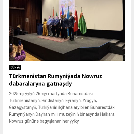
DÜNÝÄ
Türkmenistan Rumyniýada Nowruz
dabaralaryna gatnaşdy
2025-nji ýylyň 26-njy martynda Buharestdäki
Türkmenistanyň, Hindistanyň, Eýranyň, Yragyň,
Gazagystanyň, Türkiýäniň ilçihanalary bilen Buharestdäki
Rumyniýanyň Daýhan milli muzeýiniň binasynda Halkara
Nowruz gününe bagyşlanan her ýylky...