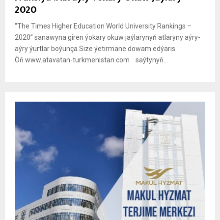
2020
“The Times Higher Education World University Rankings –
2020” sanawyna giren ýokary okuw jaýlarynyň atlaryny aýry-
aýry ýurtlar boýunça Size ýetirmäne dowam edýäris.
Öň www.atavatan-turkmenistan.com saýtynyň...