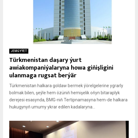
JEMGYÝET
Türkmenistan daşary ýurt
awiakompaniýalaryna howa giňişligini
ulanmaga rugsat berýär
Türkmenistan halkara goldaw bermek ýörelgelerine ygrarly
bolmak bilen, şeýle hem özüniň hemişelik oňyn bitaraplyk
derejesi esasynda, BMG-niň Tertipnamasyna hem-de halkara
hukugynyň umumy ykrar edilen kadalaryna...