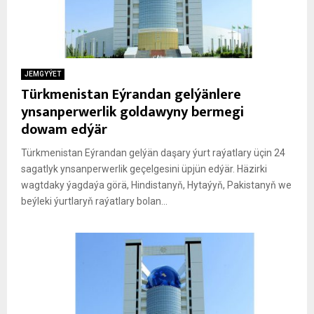
JEMGYÝET
Türkmenistan Eýrandan gelýänlere
ynsanperwerlik goldawyny bermegi
dowam edýär
Türkmenistan Eýrandan gelýän daşary ýurt raýatlary üçin 24
sagatlyk ynsanperwerlik geçelgesini üpjün edýär. Häzirki
wagtdaky ýagdaýa görä, Hindistanyň, Hytaýyň, Pakistanyň we
beýleki ýurtlaryň raýatlary bolan...