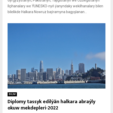
Gyrgyzystanyň, Pakistanyň, Täjigistanyň we Özbegistanyň
Ilçihanalary we ÝUNESKO-nyň ýanyndaky wekilhanalary bilen
bilelikde Halkara Nowruz baýramyna bagyşlanan...
BILIM
Diplomy tassyk edilýän halkara abraýly
okuw mekdepleri-2022