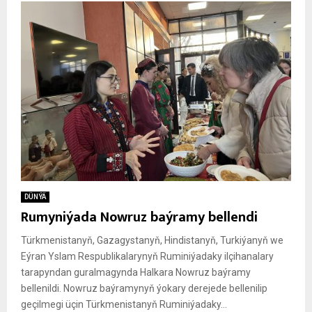
DÜNÝÄ
Rumyniýada Nowruz baýramy bellendi
Türkmenistanyň, Gazagystanyň, Hindistanyň, Turkiýanyň we
Eýran Yslam Respublikalarynyň Ruminiýadaky ilçihanalary
tarapyndan guralmagynda Halkara Nowruz baýramy
bellenildi. Nowruz baýramynyň ýokary derejede bellenilip
geçilmegi üçin Türkmenistanyň Ruminiýadaky...