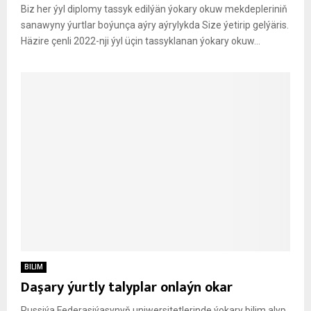
Biz her ýyl diplomy tassyk edilýän ýokary okuw mekdepleriniň
sanawyny ýurtlar boýunça aýry aýrylykda Size ýetirip gelýäris.
Häzire çenli 2022-nji ýyl üçin tassyklanan ýokary okuw...
BILIM
Daşary ýurtly talyplar onlaýn okar
Russiýa Federasiýasynyň uniwersitetlerinde ýokary bilim alyp