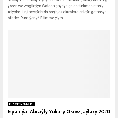
ýören we wagtlaýyn Watana gaýdyp gelen türkmenistanly
talyplar 1-nji sentýabrda başlajak okuwlara onlaýn gatnaşyp
bilerler. Russiýanyň Bilim we ylym...
PEÝDALY MASLAHAT
Ispaniýa :Abraýly Ýokary Okuw Jaýlary 2020