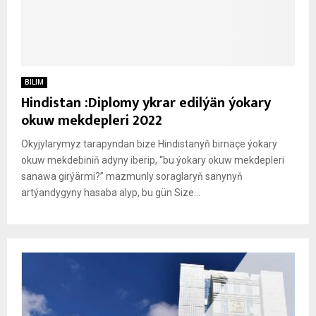
BILIM
Hindistan :Diplomy ykrar edilýän ýokary
okuw mekdepleri 2022
Okyjylarymyz tarapyndan bize Hindistanyň birnäçe ýokary
okuw mekdebiniň adyny iberip, “bu ýokary okuw mekdepleri
sanawa girýärmi?” mazmunly soraglaryň sanynyň
artýandygyny hasaba alyp, bu gün Size...