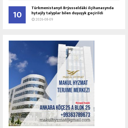
Türkmenistanyň Brýusseldäki ilçihanasynda
10
hytaýly talyplar bilen duşuşyk geçirildi
2026-08-09