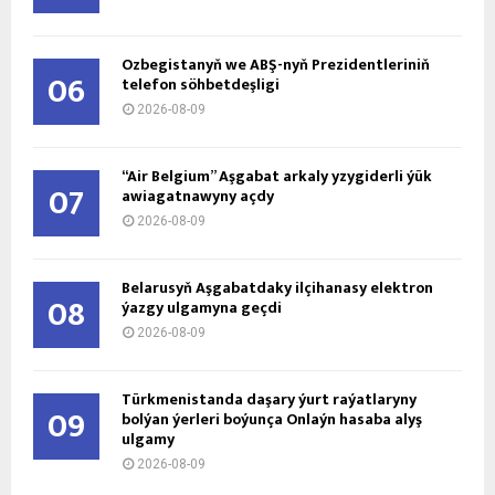
Özbegistanyň we ABŞ-nyň Prezidentleriniň
06
telefon söhbetdeşligi
2026-08-09
“Air Belgium” Aşgabat arkaly yzygiderli ýük
07
awiagatnawyny açdy
2026-08-09
Belarusyň Aşgabatdaky ilçihanasy elektron
08
ýazgy ulgamyna geçdi
2026-08-09
Türkmenistanda daşary ýurt raýatlaryny
09
bolýan ýerleri boýunça Onlaýn hasaba alyş
ulgamy
2026-08-09