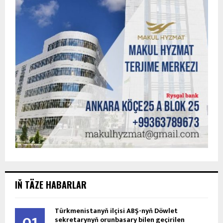
IŇ TÄZE HABARLAR
Türkmenistanyň ilçisi ABŞ-nyň Döwlet
01
sekretarynyň orunbasary bilen geçirilen