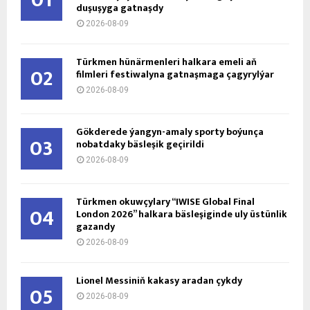
duşuşyga gatnaşdy
2026-08-09
Türkmen hünärmenleri halkara emeli aň
02
filmleri festiwalyna gatnaşmaga çagyrylýar
2026-08-09
Gökderede ýangyn-amaly sporty boýunça
03
nobatdaky bäsleşik geçirildi
2026-08-09
Türkmen okuwçylary “IWISE Global Final
04
London 2026” halkara bäsleşiginde uly üstünlik
gazandy
2026-08-09
Lionel Messiniň kakasy aradan çykdy
05
2026-08-09