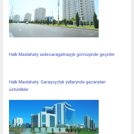
Halk Maslahaty wideoaragatnaşyk görnüşinde geçiriler
Halk Maslahaty: Garaşsyzlyk ýyllarynda gazanylan
üstünlikler