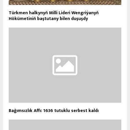
Türkmen halkynyň Milli Lideri Wengriýanyň
Hökümetiniň baştutany bilen duşuşdy
Bağımsızlık Affı: 1636 tutuklu serbest kaldı