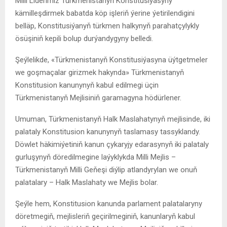
Milli Liderimiz Türkmenistanyň Konstitusiýasyny
kämilleşdirmek babatda köp işleriň ýerine ýetirilendigini
belläp, Konstitusiýanyň türkmen halkynyň parahatçylykly
ösüşiniň kepili bolup durýandygyny belledi.
Şeýlelikde, «Türkmenistanyň Konstitusiýasyna üýtgetmeler
we goşmaçalar girizmek hakynda» Türkmenistanyň
Konstitusion kanunynyň kabul edilmegi üçin
Türkmenistanyň Mejlisiniň garamagyna hödürlener.
Umuman, Türkmenistanyň Halk Maslahatynyň mejlisinde, iki
palataly Konstitusion kanunynyň taslamasy tassyklandy.
Döwlet häkimiýetiniň kanun çykaryjy edarasynyň iki palataly
gurluşynyň döredilmegine laýyklykda Milli Mejlis –
Türkmenistanyň Milli Geňeşi diýlip atlandyrylan we onuň
palatalary – Halk Maslahaty we Mejlis bolar.
Şeýle hem, Konstitusion kanunda parlament palatalaryny
döretmegiň, mejlisleriň geçirilmeginiň, kanunlaryň kabul