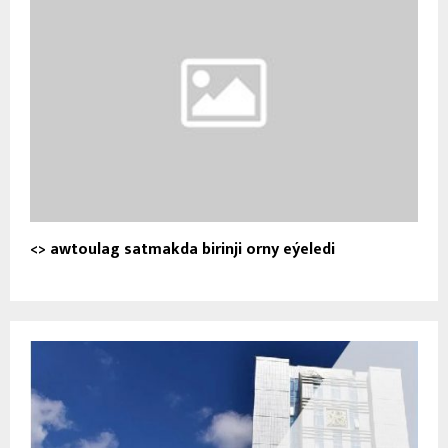
<
> awtoulag satmakda birinji orny eýeledi