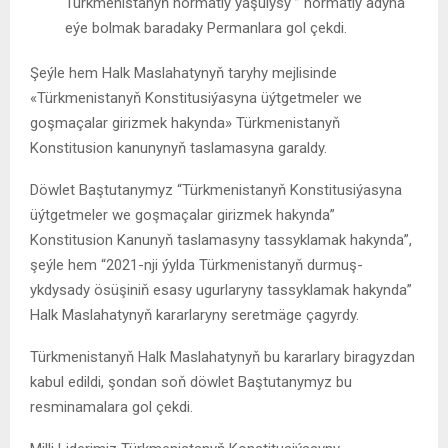
Türkmenistanyň hormatly ýaşulysy ” hormatly adyna
eýe bolmak baradaky Permanlara gol çekdi.
Şeýle hem Halk Maslahatynyň taryhy mejlisinde
«Türkmenistanyň Konstitusiýasyna üýtgetmeler we
goşmaçalar girizmek hakynda» Türkmenistanyň
Konstitusion kanunynyň taslamasyna garaldy.
Döwlet Baştutanymyz “Türkmenistanyň Konstitusiýasyna
üýtgetmeler we goşmaçalar girizmek hakynda”
Konstitusion Kanunyň taslamasyny tassyklamak hakynda”,
şeýle hem “2021-nji ýylda Türkmenistanyň durmuş-
ykdysady ösüşiniň esasy ugurlaryny tassyklamak hakynda”
Halk Maslahatynyň kararlaryny seretmäge çagyrdy.
Türkmenistanyň Halk Maslahatynyň bu kararlary biragyzdan
kabul edildi, şondan soň döwlet Baştutanymyz bu
resminamalara gol çekdi.