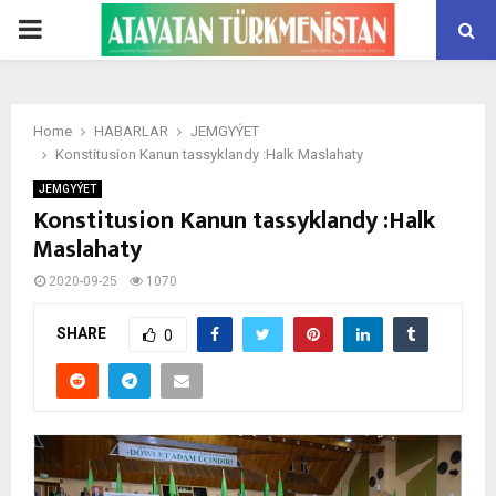
PRIMARY
MENU
Home
HABARLAR
JEMGYÝET
Konstitusion Kanun tassyklandy :Halk Maslahaty
JEMGYÝET
Konstitusion Kanun tassyklandy :Halk
Maslahaty
2020-09-25
1070
SHARE
0