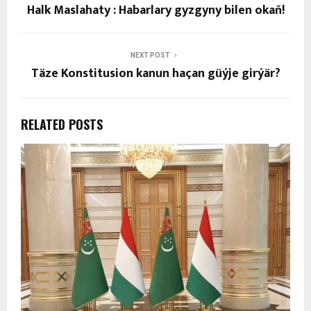
Halk Maslahaty : Habarlary gyzgyny bilen okaň!
NEXT POST
Täze Konstitusion kanun haçan güýje girýär?
RELATED POSTS