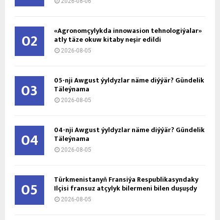
2026-08-06
«Agronomçylykda innowasion tehnologiýalar»
02
atly täze okuw kitaby neşir edildi
2026-08-05
05-nji Awgust ýyldyzlar näme diýýär? Gündelik
03
Täleýnama
2026-08-05
04-nji Awgust ýyldyzlar näme diýýär? Gündelik
04
Täleýnama
2026-08-05
Türkmenistanyň Fransiýa Respublikasyndaky
05
Ilçisi fransuz atçylyk bilermeni bilen duşuşdy
2026-08-05