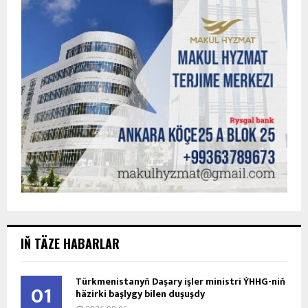
IŇ TÄZE HABARLAR
Türkmenistanyň Daşary işler ministri ÝHHG-niň
01
häzirki başlygy bilen duşuşdy