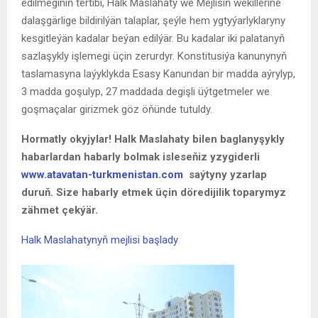
edilmeginiň tertibi, Halk Maslahaty we Mejlisiň wekillerine
dalaşgärlige bildirilýän talaplar, şeýle hem ygtyýarlyklaryny
kesgitleýän kadalar beýan edilýär. Bu kadalar iki palatanyň
sazlaşykly işlemegi üçin zerurdyr. Konstitusiýa kanunynyň
taslamasyna laýyklykda Esasy Kanundan bir madda aýrylyp,
3 madda goşulyp, 27 maddada degişli üýtgetmeler we
goşmaçalar girizmek göz öňünde tutuldy.
Hormatly okyjylar! Halk Maslahaty bilen baglanyşykly
habarlardan habarly bolmak isleseňiz yzygiderli
www.atavatan-turkmenistan.com
saýtyny yzarlap
duruň. Size habarly etmek üçin döredijilik toparymyz
zähmet çekýär.
Halk Maslahatynyň mejlisi başlady