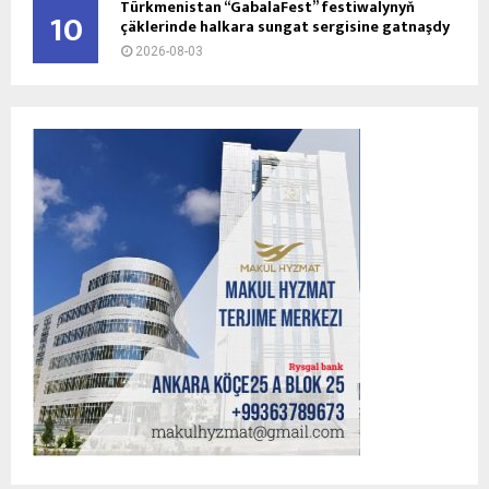
Türkmenistan “GabalaFest” festiwalynyň
10
çäklerinde halkara sungat sergisine gatnaşdy
2026-08-03