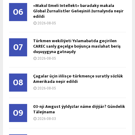
«Makul Emeli Intellekt» baradaky makala
06
Global Žurnalistler Geňeşiniň žurnalynda neşir
edildi
2026-08-05
Türkmen wekiliýeti Yslamabatda geçirilen
07
CAREC sanly geçelge boýunça maslahat beriş
duşuşygyna gatnaşdy
2026-08-05
Çagalar üçin iňlisçe-türkmençe suratly sözlük
08
Amerikada neşir edildi
2026-08-05
03-nji Awgust ýyldyzlar näme diýýär? Gündelik
09
Täleýnama
2026-08-03