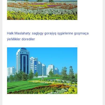
Halk Maslahaty: saglygy goraýyş işgärlerine goşmaça
ýeňillikler dörediler