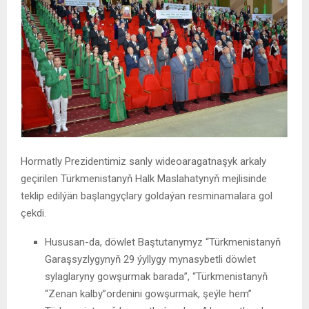
Hormatly Prezidentimiz sanly wideoaragatnaşyk arkaly
geçirilen Türkmenistanyň Halk Maslahatynyň mejlisinde
teklip edilýän başlangyçlary goldaýan resminamalara gol
çekdi.
Hususan-da, döwlet Baştutanymyz “Türkmenistanyň
Garaşsyzlygynyň 29 ýyllygy mynasybetli döwlet
sylaglaryny gowşurmak barada”, “Türkmenistanyň
“Zenan kalby”ordenini gowşurmak, şeýle hem”