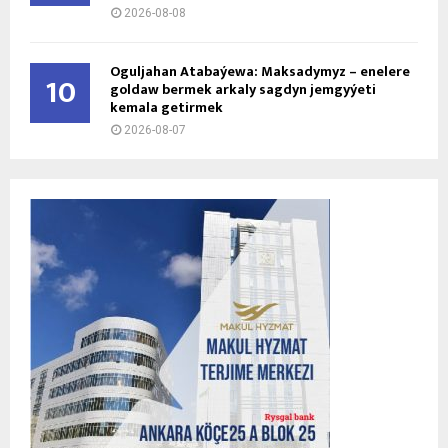
2026-08-08
Oguljahan Atabaýewa: Maksadymyz – enelere
10
goldaw bermek arkaly sagdyn jemgyýeti
kemala getirmek
2026-08-07