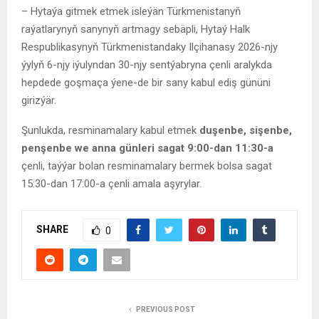
– Hytaýa gitmek etmek isleýän Türkmenistanyň
raýatlarynyň sanynyň artmagy sebäpli, Hytaý Halk
Respublikasynyň Türkmenistandaky Ilçihanasy 2026-njy
ýylyň 6-njy iýulyndan 30-njy sentýabryna çenli aralykda
hepdede goşmaça ýene-de bir sany kabul ediş gününi
girizýär.
Şunlukda, resminamalary kabul etmek
duşenbe, sişenbe,
penşenbe we anna günleri sagat 9:00-dan 11:30-a
çenli, taýýar bolan resminamalary bermek bolsa sagat
15:30-dan 17:00-a çenli amala aşyrylar.
SHARE
0
PREVIOUS POST