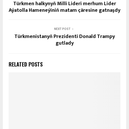
Türkmen halkynyň Milli Lideri merhum Lider
Aýatolla Hameneýiniň matam çäresine gatnaşdy
NEXT POST
Türkmenistanyň Prezidenti Donald Trampy
gutlady
RELATED POSTS