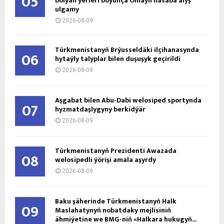
05
bolýan ýerleri boýunça Onlaýn hasaba alyş
ulgamy
2026-08-09
Türkmenistanyň Brýusseldäki ilçihanasynda
06
hytaýly talyplar bilen duşuşyk geçirildi
2026-08-09
Aşgabat bilen Abu-Dabi welosiped sportynda
07
hyzmatdaşlygyny berkidýär
2026-08-09
Türkmenistanyň Prezidenti Awazada
08
welosipedli ýörişi amala aşyrdy
2026-08-09
Baku şäherinde Türkmenistanyň Halk
09
Maslahatynyň nobatdaky mejlisiniň
ähmiýetine we BMG-niň «Halkara hukugyň...