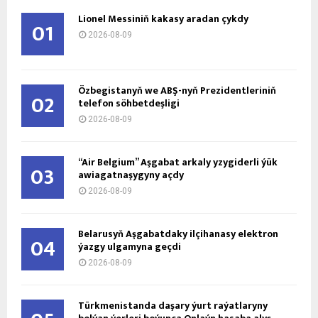
Lionel Messiniň kakasy aradan çykdy
01
2026-08-09
Özbegistanyň we ABŞ-nyň Prezidentleriniň
02
telefon söhbetdeşligi
2026-08-09
“Air Belgium” Aşgabat arkaly yzygiderli ýük
03
awiagatnaşygyny açdy
2026-08-09
Belarusyň Aşgabatdaky ilçihanasy elektron
04
ýazgy ulgamyna geçdi
2026-08-09
Türkmenistanda daşary ýurt raýatlaryny