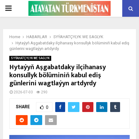
PRIMARY
MENU
Home
HABARLAR
SYÝAHATÇYLYK WE SAGLYK
Hytaýyň Aşgabatdaky ilçihanasy konsullyk bölüminiň kabul ediş
günlerini wagtlaýyn artdyrdy
SYÝAHATÇYLYK WE SAGLYK
Hytaýyň Aşgabatdaky ilçihanasy
konsullyk bölüminiň kabul ediş
günlerini wagtlaýyn artdyrdy
2026-07-03
290
SHARE
0