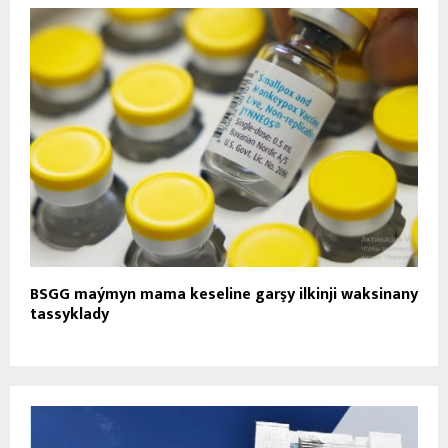
BSGG maýmyn mama keseline garşy ilkinji waksinany
tassyklady