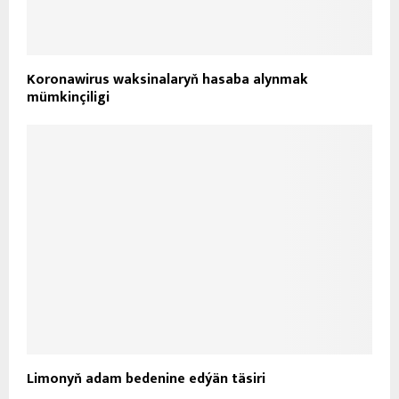
Koronawirus waksinalaryň hasaba alynmak
mümkinçiligi
Limonyň adam bedenine edýän täsiri