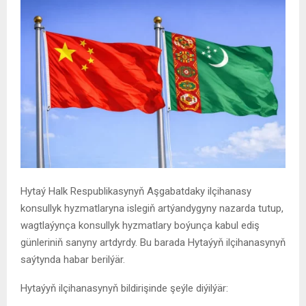
Hytaý Halk Respublikasynyň Aşgabatdaky ilçihanasy
konsullyk hyzmatlaryna islegiň artýandygyny nazarda tutup,
wagtlaýynça konsullyk hyzmatlary boýunça kabul ediş
günleriniň sanyny artdyrdy. Bu barada Hytaýyň ilçihanasynyň
saýtynda habar berilýär.
Hytaýyň ilçihanasynyň bildirişinde şeýle diýilýär: