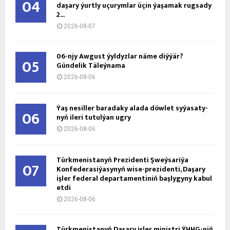
04
daşary ýurtly uçurymlar üçin ýaşamak rugsady
2...
2026-08-07
06-njy Awgust ýyldyzlar näme diýýär?
05
Gündelik Täleýnama
2026-08-06
Ýaş ne­sil­ler ba­ra­da­ky ala­da döw­let sy­ýa­sa­ty­
06
nyň ile­ri tu­tul­ýan ug­ry
2026-08-06
Türkmenistanyň Prezidenti Şweýsariýa
07
Konfederasiýasynyň wise-prezidenti, Daşary
işler federal departamentiniň başlygyny kabul
etdi
2026-08-06
Türkmenistanyň Daşary işler ministri ÝHHG-niň