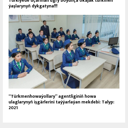
Türkiýede uçarman ugry boýunça okajak türkmen
ýaşlarynyň dykgatyna!!!
“Türkmenhowaýollary” agentliginiň howa
ulaglarynyň işgärlerini taýýarlaýan mekdebi: Talyp:
2021