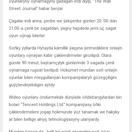
oýunlaryny oýnamagyny gadagan etdi diýip, “The Wall
Street Journal” habar berýär.
Çagalar indi anna, şenbe we ýekşenbe günleri 20: 00-dan
21:00-a çenli bir sagatdan, ýagny hepdede jemi üç sagat
oýun oýnap bilerler.
Soňky ýyllarda Hytaýda kämillik ýaşyna ýetmediklere onlaýn
oýunlary oýnaýan käbir çäklendirmeler girizilipdi. Olara
günde 90 minut, baýramçylyk günlerinde 3 sagada çenli
oýnamaga rugsat berilipdi. Hökümet mundan soň onlaýn
oýunlar bilen meşgullanýan kompaniýalaryň gözegçiligini
güýçlendirjekdigini aýtdy.
Wideo oýunlary öndürmekde dünýäde öňdebaryjylardan biri
bolan “Tencent Holdings Ltd.” kompaniýasy öňki
çäklendirmelere jogap hökmünde ýüz tanamak we hakyky
at bilen bellige alnyş tehnologiýasyny ulanýardy.
Mundan başga-da, belli bir wagt geçenden soň oýun