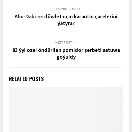
PREVIOUS POST
Abu-Dabi 55 döwlet üçin karantin çärelerini
ýatyrar
NEXT POST
83 ýyl ozal öndürilen pomidor şerbeti satuwa
goýuldy
RELATED POSTS