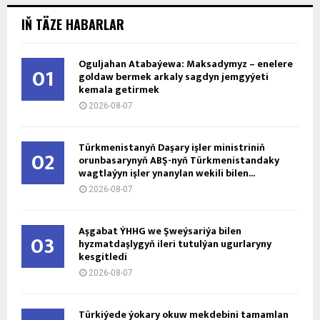
IŇ TÄZE HABARLAR
Oguljahan Atabaýewa: Maksadymyz – enelere
01
goldaw bermek arkaly sagdyn jemgyýeti
kemala getirmek
2026-08-07
Türkmenistanyň Daşary işler ministriniň
02
orunbasarynyň ABŞ-nyň Türkmenistandaky
wagtlaýyn işler ynanylan wekili bilen...
2026-08-07
Aşgabat ÝHHG we Şweýsariýa bilen
03
hyzmatdaşlygyň ileri tutulýan ugurlaryny
kesgitledi
2026-08-07
Türkiýede ýokary okuw mekdebini tamamlan