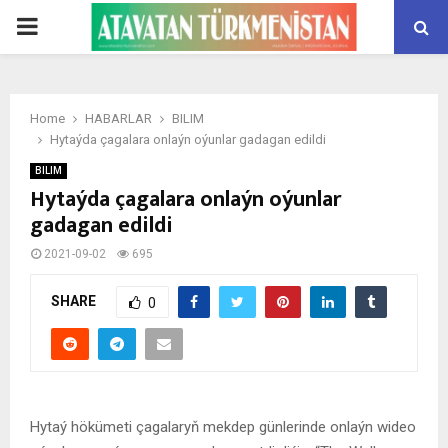
PRIMARY
MENU
Home
HABARLAR
BILIM
Hytaýda çagalara onlaýn oýunlar gadagan edildi
BILIM
Hytaýda çagalara onlaýn oýunlar
gadagan edildi
2021-09-02
695
SHARE
0
Hytaý hökümeti çagalaryň mekdep günlerinde onlaýn wideo