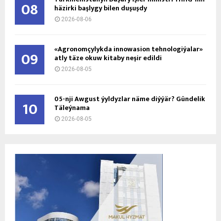
08
häzirki başlygy bilen duşuşdy
2026-08-06
«Agronomçylykda innowasion tehnologiýalar»
09
atly täze okuw kitaby neşir edildi
2026-08-05
05-nji Awgust ýyldyzlar näme diýýär? Gündelik
10
Täleýnama
2026-08-05