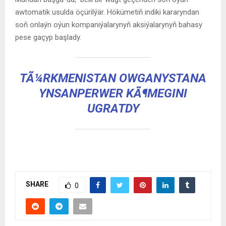
awtomatik usulda öçürilýär. Hökümetiň indiki kararyndan
soň onlaýn oýun kompaniýalarynyň aksiýalarynyň bahasy
pese gaçyp başlady.
TÃ¼RKMENISTAN OWGANYSTANA
YNSANPERWER KÃ¶MEGINI
UGRATDY
SHARE
0