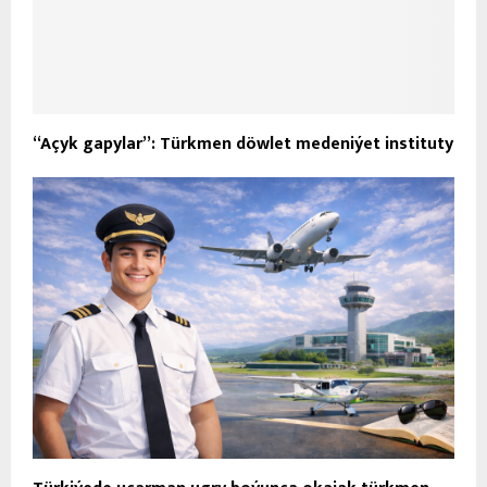
“Açyk gapylar”: Türkmen döwlet medeniýet instituty