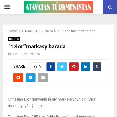
PRIMARY
MENU
Home
HABARLAR
BIZNES
“Dior”markasy barada
BIZNES
“Dior”markasy barada
2021-09-25
626
SHARE
0
Christian Dior dünýäniň iň uly markalarynyň biri “Dior
markasynyň eýesidir.
Christian Dior 1905-nji ýylda Fransiýada dünýä inýär.