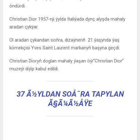
öndürdi.
Christian Dior 1957-nji ýylda Italiýada dynç alyşda mahaly
aradan çykýar.
Ol aradan çykandan soňra, dizaýneriň 21 ýaşynda ýaş
kömekçisi Yves Saint Laurent markanyň başyna geçdi.
Christian Dioryň doglan mahaly ýaşan öýi“Christian Dior”
muzeýi diýip kabul edildi.
37 Ã½YLDAN SOÅˆRA TAPYLAN
Ã§Ã¼Ã½ÅŸE