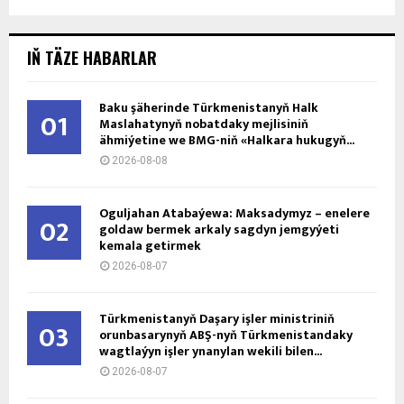
IŇ TÄZE HABARLAR
Baku şäherinde Türkmenistanyň Halk
01
Maslahatynyň nobatdaky mejlisiniň
ähmiýetine we BMG-niň «Halkara hukugyň...
2026-08-08
Oguljahan Atabaýewa: Maksadymyz – enelere
02
goldaw bermek arkaly sagdyn jemgyýeti
kemala getirmek
2026-08-07
Türkmenistanyň Daşary işler ministriniň
03
orunbasarynyň ABŞ-nyň Türkmenistandaky
wagtlaýyn işler ynanylan wekili bilen...
2026-08-07