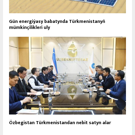
Gün energiýasy babatynda Türkmenistanyň
mümkinçilikleri uly
Özbegistan Türkmenistandan nebit satyn alar