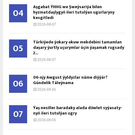
Aşgabat ÝHHG we Şweýsariýa bilen
04
hyzmatdaşlygyň ileri tutulýan ugurlaryny
kesgitledi
2026-08-07
Türkiýede ýokary okuw mekdebini tamamlan
05
daşary ýurtly uçurymlar üçin ýaşamak rugsady
2...
2026-08-07
06-njy Awgust ýyldyzlar näme diýýär?
06
Gündelik Täleýnama
2026-08-06
Ýaş ne­sil­ler ba­ra­da­ky ala­da döw­let sy­ýa­sa­ty­
07
nyň ile­ri tu­tul­ýan ug­ry
2026-08-06