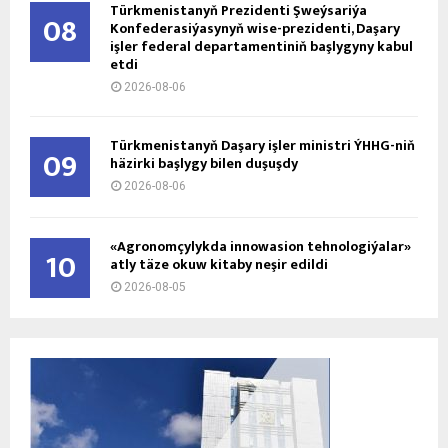
Türkmenistanyň Prezidenti Şweýsariýa
08
Konfederasiýasynyň wise-prezidenti, Daşary
işler federal departamentiniň başlygyny kabul
etdi
2026-08-06
Türkmenistanyň Daşary işler ministri ÝHHG-niň
09
häzirki başlygy bilen duşuşdy
2026-08-06
«Agronomçylykda innowasion tehnologiýalar»
10
atly täze okuw kitaby neşir edildi
2026-08-05