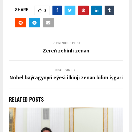
SHARE
0
PREVIOUS POST
Zereň zehinli zenan
NEXT POST
Nobel baýragynyň eýesi ilkinji zenan bilim işgäri
RELATED POSTS