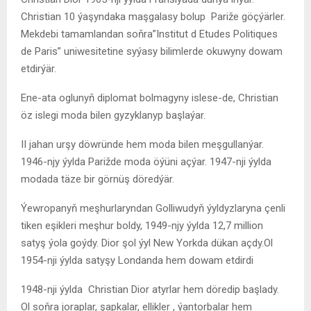
Christian 10 ýaşyndaka maşgalasy bolup Pariže göçýärler.
Mekdebi tamamlandan soňra”Institut d Etudes Politiques
de Paris” uniwesitetine syýasy bilimlerde okuwyny dowam
etdirýär.
Ene-ata oglunyň diplomat bolmagyny islese-de, Christian
öz islegi moda bilen gyzyklanyp başlaýar.
II jahan urşy döwründe hem moda bilen meşgullanýar.
1946-njy ýylda Parižde moda öýüni açýar. 1947-nji ýylda
modada täze bir görnüş döredýär.
Ýewropanyň meşhurlaryndan Golliwudyň ýyldyzlaryna çenli
tiken eşikleri meşhur boldy, 1949-njy ýylda 12,7 million
satyş ýola goýdy. Dior şol ýyl New Yorkda dükan açdy.Ol
1954-nji ýylda satyşy Londanda hem dowam etdirdi
1948-nji ýylda Christian Dior atyrlar hem döredip başlady.
Ol soňra joraplar, şapkalar, ellikler , ýantorbalar hem