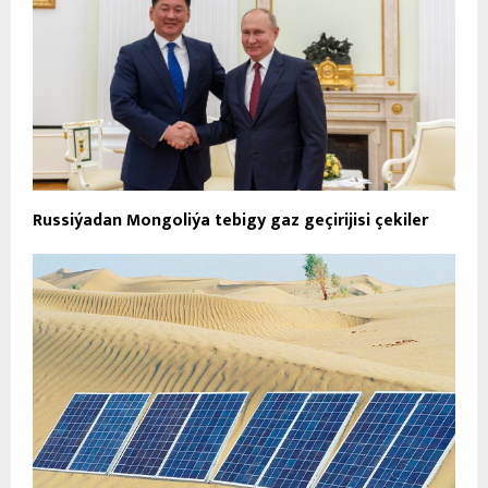
Russiýadan Mongoliýa tebigy gaz geçirijisi çekiler