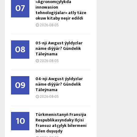
«Agronomçylykda
07
innowasion
tehnologiýalar» atly täze
okuw kitaby neşir edildi
2026-08-05
05-nji Awgust ýyldyzlar
08
näme diýýär? Gündelik
Täleýnama
2026-08-05
04-nji Awgust ýyldyzlar
09
näme diýýär? Gündelik
Täleýnama
2026-08-05
Türkmenistanyň Fransiýa
10
Respublikasyndaky Ilçisi
fransuz atçylyk bilermeni
bilen duşuşdy