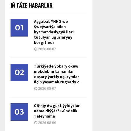
IŇ TÄZE HABARLAR
Aşgabat ÝHHG we
01
Şweýsariýa bilen
hyzmatdaşlygyň ileri
tutulýan ugurlaryny
kesgitledi
2026-08-07
Türkiýede ýokary okuw
02
mekdebini tamamlan
daşary ýurtly uçurymlar
üçin ýaşamak rugsady 2...
2026-08-07
06-njy Awgust ýyldyzlar
03
näme diýýär? Gündelik
Täleýnama
2026-08-06