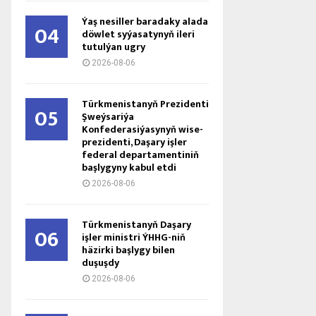
Ýaş ne­sil­ler ba­ra­da­ky ala­da
04
döw­let sy­ýa­sa­ty­nyň ile­ri
tu­tul­ýan ug­ry
2026-08-06
Türkmenistanyň Prezidenti
05
Şweýsariýa
Konfederasiýasynyň wise-
prezidenti, Daşary işler
federal departamentiniň
başlygyny kabul etdi
2026-08-06
Türkmenistanyň Daşary
06
işler ministri ÝHHG-niň
häzirki başlygy bilen
duşuşdy
2026-08-06