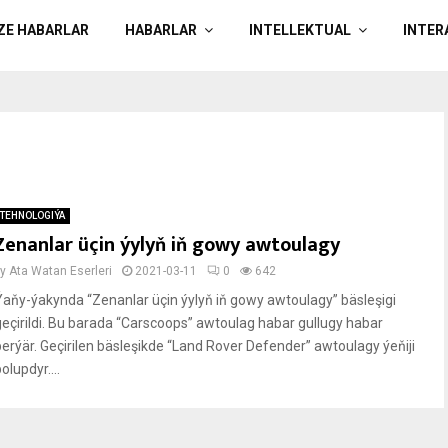
ÄZE HABARLAR
HABARLAR
INTELLEKTUAL
INTER
TEHNOLOGIÝA
Zenanlar üçin ýylyň iň gowy awtoulagy
by
Ata Watan Eserleri
2021-03-11
0
642
Ýaňy-ýakynda “Zenanlar üçin ýylyň iň gowy awtoulagy” bäsleşigi
geçirildi. Bu barada “Carscoops” awtoulag habar gullugy habar
berýär. Geçirilen bäsleşikde “Land Rover Defender” awtoulagy ýeňiji
olupdyr....