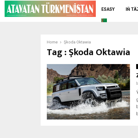
ESASY
IŇ T
Home
Şkoda Oktawia
Tag : Şkoda Oktawia
b