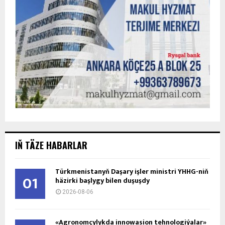
IŇ TÄZE HABARLAR
Türkmenistanyň Daşary işler ministri ÝHHG-niň
01
häzirki başlygy bilen duşuşdy
2026-08-06
«Agronomçylykda innowasion tehnologiýalar»