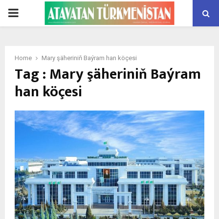
PRIMARY
MENU
Home
Ma­ry şä­he­ri­niň Baý­ram han kö­çe­si­
Tag : Ma­ry şä­he­ri­niň Baý­ram
han kö­çe­si­