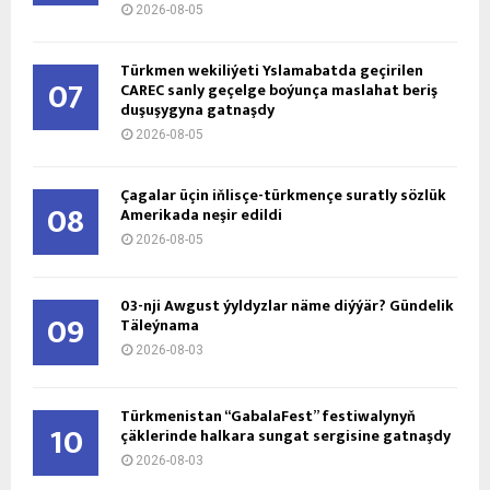
2026-08-05
Türkmen wekiliýeti Yslamabatda geçirilen
07
CAREC sanly geçelge boýunça maslahat beriş
duşuşygyna gatnaşdy
2026-08-05
Çagalar üçin iňlisçe-türkmençe suratly sözlük
08
Amerikada neşir edildi
2026-08-05
03-nji Awgust ýyldyzlar näme diýýär? Gündelik
09
Täleýnama
2026-08-03
Türkmenistan “GabalaFest” festiwalynyň
10
çäklerinde halkara sungat sergisine gatnaşdy
2026-08-03