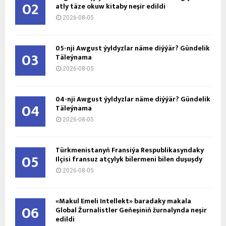
02
atly täze okuw kitaby neşir edildi
2026-08-05
05-nji Awgust ýyldyzlar näme diýýär? Gündelik
03
Täleýnama
2026-08-05
04-nji Awgust ýyldyzlar näme diýýär? Gündelik
04
Täleýnama
2026-08-05
Türkmenistanyň Fransiýa Respublikasyndaky
05
Ilçisi fransuz atçylyk bilermeni bilen duşuşdy
2026-08-05
«Makul Emeli Intellekt» baradaky makala
06
Global Žurnalistler Geňeşiniň žurnalynda neşir
edildi