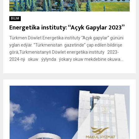
BILIM
Energetika instituty: “Açyk Gapylar 2023”
Türk­me­n Döw­let Ener­ge­ti­ka ins­ti­tu­ty “Açyk gapylar” gününi
yglan edýär. “Türkmenistan gazetinde” çap edilen bildirişe
görä,Türk­me­nis­ta­nyň Döw­let ener­ge­ti­ka ins­ti­tu­ty 2023-
2024-nji okuw ýy­lyn­da ýoka­ry okuw mek­de­bine oku­wa...