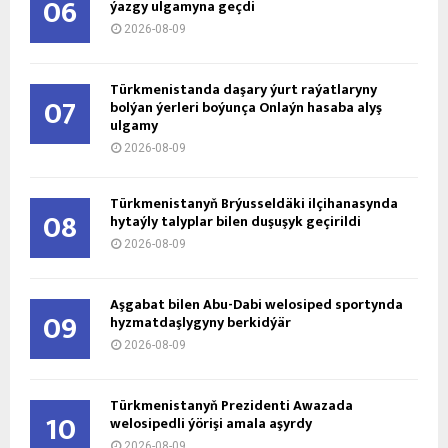
06
ýazgy ulgamyna geçdi
2026-08-09
Türkmenistanda daşary ýurt raýatlaryny
07
bolýan ýerleri boýunça Onlaýn hasaba alyş
ulgamy
2026-08-09
Türkmenistanyň Brýusseldäki ilçihanasynda
08
hytaýly talyplar bilen duşuşyk geçirildi
2026-08-09
Aşgabat bilen Abu-Dabi welosiped sportynda
09
hyzmatdaşlygyny berkidýär
2026-08-09
Türkmenistanyň Prezidenti Awazada
10
welosipedli ýörişi amala aşyrdy
2026-08-09