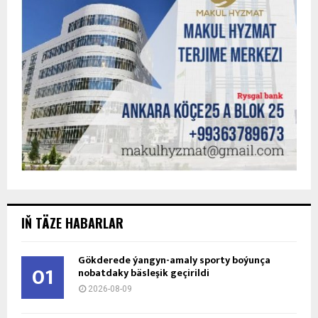
IŇ TÄZE HABARLAR
Gökderede ýangyn-amaly sporty boýunça
01
nobatdaky bäsleşik geçirildi
2026-08-09