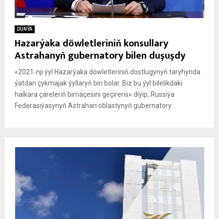
DÜNÝÄ
Hazarýaka döwletleriniň konsullary
Astrahanyň gubernatory bilen duşuşdy
«2021-nji ýyl Hazarýaka döwletleriniň dostlugynyň taryhynda
ýatdan çykmajak ýyllaryň biri bolar. Biz bu ýyl bilelikdäki
halkara çäreleriň birnäçesini geçireris» diýip, Russiýa
Federasiýasynyň Astrahan oblastynyň gubernatory...