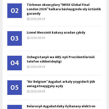
Türkmen okuwçylary “IWISE Global Final
02
London 2026” halkara bäsleşiginde uly üstünlik
gazandy
2026-08-09
Lionel Messiniň kakasy aradan çykdy
03
2026-08-09
Özbegistanyň we ABŞ-nyň Prezidentleriniň
04
telefon söhbetdeşligi
2026-08-09
“Air Belgium” Aşgabat arkaly yzygiderli ýük
05
awiagatnaşygyny açdy
2026-08-09
Belarusyň Aşgabatdaky ilçihanasy elektron