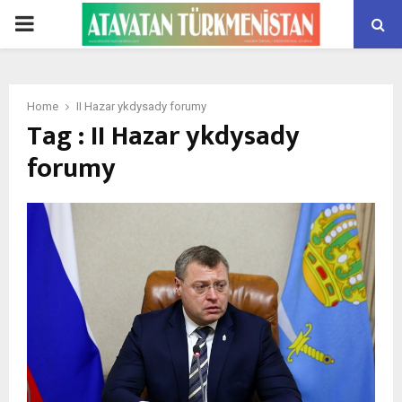
PRIMARY
MENU
Home
II Hazar ykdysady forumy
Tag : II Hazar ykdysady
forumy