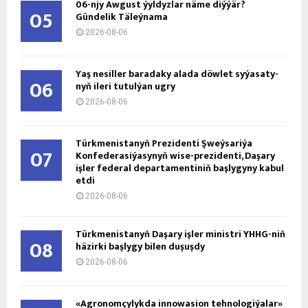
06-njy Awgust ýyldyzlar näme diýýär?
05
Gündelik Täleýnama
2026-08-06
Ýaş ne­sil­ler ba­ra­da­ky ala­da döw­let sy­ýa­sa­ty­
06
nyň ile­ri tu­tul­ýan ug­ry
2026-08-06
Türkmenistanyň Prezidenti Şweýsariýa
07
Konfederasiýasynyň wise-prezidenti, Daşary
işler federal departamentiniň başlygyny kabul
etdi
2026-08-06
Türkmenistanyň Daşary işler ministri ÝHHG-niň
08
häzirki başlygy bilen duşuşdy
2026-08-06
«Agronomçylykda innowasion tehnologiýalar»