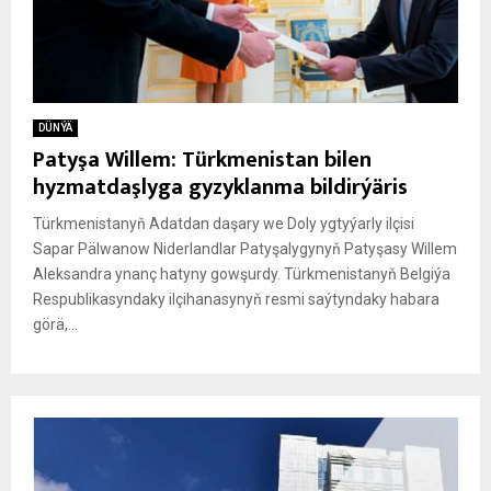
DÜNÝÄ
Patyşa Willem: Türkmenistan bilen
hyzmatdaşlyga gyzyklanma bildirýäris
Türkmenistanyň Adatdan daşary we Doly ygtyýarly ilçisi
Sapar Pälwanow Niderlandlar Patyşalygynyň Patyşasy Willem
Aleksandra ynanç hatyny gowşurdy. Türkmenistanyň Belgiýa
Respublikasyndaky ilçihanasynyň resmi saýtyndaky habara
görä,...