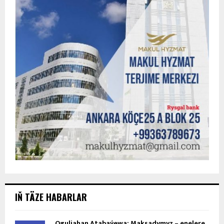
IŇ TÄZE HABARLAR
Oguljahan Atabaýewa: Maksadymyz – enelere