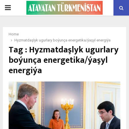
PRIMARY
MENU
Home
Hyzmatdaşlyk ugurlary boýunça energetika/ýaşyl energiýa
Tag : Hyzmatdaşlyk ugurlary
boýunça energetika/ýaşyl
energiýa