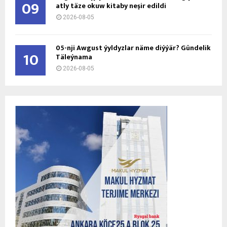
09
atly täze okuw kitaby neşir edildi
2026-08-05
05-nji Awgust ýyldyzlar näme diýýär? Gündelik
10
Täleýnama
2026-08-05