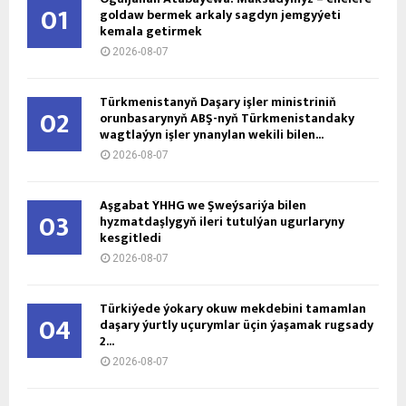
01
goldaw bermek arkaly sagdyn jemgyýeti
kemala getirmek
2026-08-07
Türkmenistanyň Daşary işler ministriniň
02
orunbasarynyň ABŞ-nyň Türkmenistandaky
wagtlaýyn işler ynanylan wekili bilen...
2026-08-07
Aşgabat ÝHHG we Şweýsariýa bilen
03
hyzmatdaşlygyň ileri tutulýan ugurlaryny
kesgitledi
2026-08-07
Türkiýede ýokary okuw mekdebini tamamlan
04
daşary ýurtly uçurymlar üçin ýaşamak rugsady
2...
2026-08-07