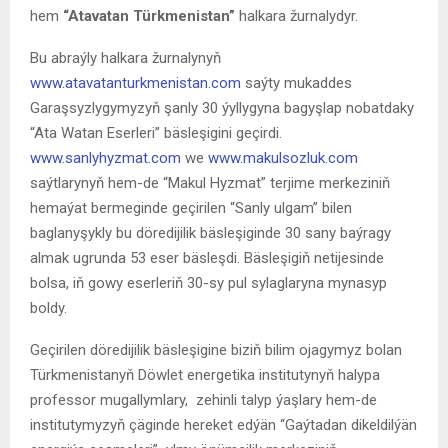
hem
“
Atavatan
Türkmenistan”
halkara žurnalydyr.
Bu abraýly halkara žurnalynyň
www.atavatanturkmenistan.com
saýty mukaddes
Garaşsyzlygymyzyň şanly 30 ýyllygyna bagyşlap nobatdaky
“Ata Watan Eserleri” bäsleşigini geçirdi.
www.sanlyhyzmat.com
we
www.makulsozluk.com
saýtlarynyň hem-de “Makul Hyzmat” terjime merkeziniň
hemaýat bermeginde geçirilen “Sanly ulgam” bilen
baglanyşykly bu döredijilik bäsleşiginde 30 sany baýragy
almak ugrunda 53 eser bäsleşdi. Bäsleşigiň netijesinde
bolsa, iň gowy eserleriň 30-sy pul sylaglaryna mynasyp
boldy.
Geçirilen döredijilik bäsleşigine biziň bilim ojagymyz bolan
Türkmenistanyň Döwlet energetika institutynyň halypa
professor mugallymlary, zehinli talyp ýaşlary hem-de
institutymyzyň çäginde hereket edýän “Gaýtadan dikeldilýän