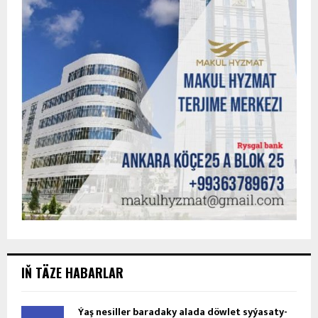
IŇ TÄZE HABARLAR
Ýaş ne­sil­ler ba­ra­da­ky ala­da döw­let sy­ýa­sa­ty­