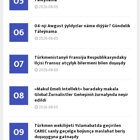
05
2026-08-05
04-nji Awgust ýyldyzlar näme diýýär? Gündelik
06
Täleýnama
2026-08-05
Türkmenistanyň Fransiýa Respublikasyndaky
07
Ilçisi fransuz atçylyk bilermeni bilen duşuşdy
2026-08-05
«Makul Emeli Intellekt» baradaky makala
08
Global Žurnalistler Geňeşiniň žurnalynda neşir
edildi
2026-08-05
Türkmen wekiliýeti Yslamabatda geçirilen
09
CAREC sanly geçelge boýunça maslahat beriş
duşuşygyna gatnaşdy