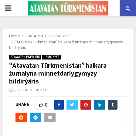
PRIMARY
MENU
Home
HABARLAR
JEMGYÝET
“Atavatan Türkmenistan” halkara žurnalyna minnetdarlygymyzy
bildirýäris
ATAWATAN ESERLERİ
JEMGYÝET
“Atavatan Türkmenistan” halkara
žurnalyna minnetdarlygymyzy
bildirýäris
2021-10-13
2715
SHARE
0