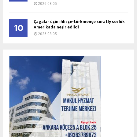
2026-08-05
Çagalar üçin iňlisçe-türkmençe suratly sözlük
10
Amerikada neşir edildi
2026-08-05