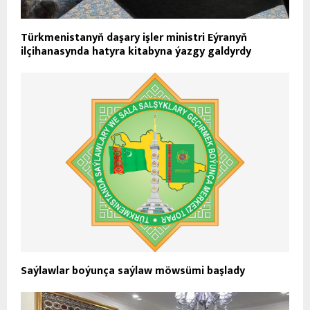
Türkmenistanyň daşary işler ministri Eýranyň
ilçihanasynda hatyra kitabyna ýazgy galdyrdy
Saýlawlar boýunça saýlaw möwsümi başlady