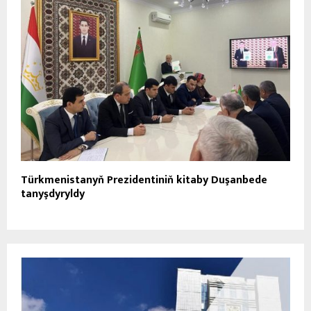
Türkmenistanyň Prezidentiniň kitaby Duşanbede
tanyşdyryldy