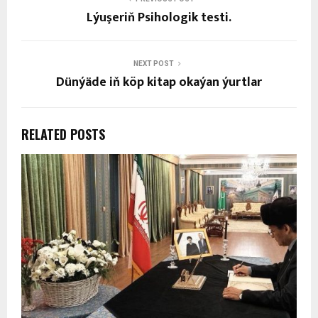
Lýuşeriň Psihologik testi.
NEXT POST
Dünýäde iň köp kitap okaýan ýurtlar
RELATED POSTS