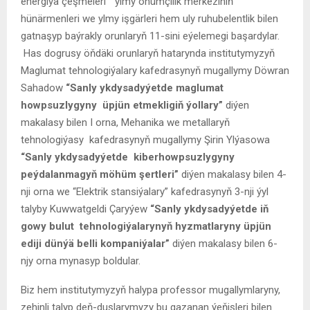
energiýa çeşmeleri” ylmy önümçilik merkeziniň
hünärmenleri we ylmy işgärleri hem uly ruhubelentlik bilen
gatnaşyp baýrakly orunlaryň 11-sini eýelemegi başardylar.
Has dogrusy öňdäki orunlaryň hatarynda institutymyzyň
Maglumat tehnologiýalary kafedrasynyň mugallymy Döwran
Sahadow
“Sanly ykdysadyýetde maglumat
howpsuzlygyny üpjün etmekligiň ýollary”
diýen
makalasy bilen I orna, Mehanika we metallaryň
tehnologiýasy kafedrasynyň mugallymy Şirin Ylýasowa
“Sanly ykdysadyýetde
kiberhowpsuzlygyny
peýdalanmagyň möhüm şertleri”
diýen makalasy bilen 4-
nji orna we “Elektrik stansiýalary” kafedrasynyň 3-nji ýyl
talyby Kuwwatgeldi Çaryýew
“Sanly ykdysadyýetde iň
gowy bulut tehnologiýalarynyň hyzmatlaryny üpjün
ediji dünýä belli kompaniýalar”
diýen makalasy bilen 6-
njy orna mynasyp boldular.
Biz hem institutymyzyň halypa professor mugallymlaryny,
zehinli talyp deň-duşlarymyzy bu gazanan ýeňişleri bilen