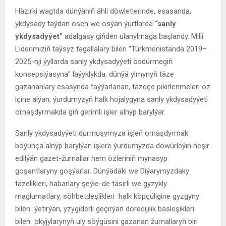
Häzirki wagtda dünýäniň ähli döwletlerinde, esasanda,
ykdysady taýdan ösen we ösýän ýurtlarda
“sanly
ykdysadyýet”
adalgasy giňden ulanylmaga başlandy. Milli
Liderimiziň taýsyz tagallalary bilen “Türkmenistanda 2019–
2025-nji ýyllarda sanly ykdysadyýeti ösdürmegiň
konsepsiýasyna” laýyklykda, dünýä ylmynyň täze
gazananlary esasynda taýýarlanan, täzeçe pikirlenmeleri öz
içine alýan, ýurdumyzyň halk hojalygyna sanly ykdysadyýeti
ornaşdyrmakda giň gerimli işler alnyp barylýar.
Sanly ykdysadyýeti durmuşymyza işjeň ornaşdyrmak
boýunça alnyp barylýan işlere ýurdumyzda döwürleýin neşir
edilýän gazet-žurnallar hem özleriniň mynasyp
goşantlaryny goşýarlar. Dünýädäki we Diýarymyzdaky
täzelikleri, habarlary şeýle-de täsirli we gyzykly
maglumatlary, söhbetdeşlikleri halk köpçüligine gyzgyny
bilen ýetirýän, yzygiderli geçirýän döredijilik bäsleşikleri
bilen okyjylarynyň uly söýgüsini gazanan žurnallaryň biri