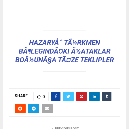
HAZARYÅˆ TÃ¼RKMEN
BÃ¶LEGINDÃ¤KI Ã½ATAKLAR
BOÃ½UNÃ§A TÃ¤ZE TEKLIPLER
SHARE
0
PREVIOUS POST