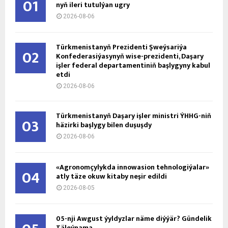
01
nyň ile­ri tu­tul­ýan ug­ry
2026-08-06
Türkmenistanyň Prezidenti Şweýsariýa
02
Konfederasiýasynyň wise-prezidenti, Daşary
işler federal departamentiniň başlygyny kabul
etdi
2026-08-06
Türkmenistanyň Daşary işler ministri ÝHHG-niň
03
häzirki başlygy bilen duşuşdy
2026-08-06
«Agronomçylykda innowasion tehnologiýalar»
04
atly täze okuw kitaby neşir edildi
2026-08-05
05-nji Awgust ýyldyzlar näme diýýär? Gündelik
Täleýnama