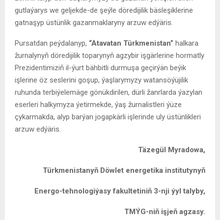
gutlaýarys we geljekde-de şeýle döredijilik bäsleşiklerine
gatnaşyp üstünlik gazanmaklaryny arzuw edýäris.
Pursatdan peýdalanyp,
“
Atavatan
Türkmenistan”
halkara
žurnalynyň döredijilik toparynyň agzybir işgärlerine hormatly
Prezidentimiziň il-ýurt bähbitli durmuşa geçirýän beýik
işlerine öz seslerini goşup, ýaşlarymyzy watansöýüjilik
ruhunda terbiýelemäge gönükdirilen, dürli žanrlarda ýazylan
eserleri halkymyza ýetirmekde, ýaş žurnalistleri ýüze
çykarmakda, alyp barýan jogapkärli işlerinde uly üstünlikleri
arzuw edýäris.
Täzegül Myradowa,
Türkmenistanyň Döwlet energetika institutynyň
Energo-tehnologiýasy fakultetiniň 3-nji ýyl talyby,
TMÝG-niň işjeň agzasy.