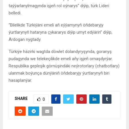
taýýarlanylmagynda işjeň rol oýnarys” diýip, türk Lideri
belledi.
“Bilelikde Türkiýäni emeli aň eýýamynyň öňdebaryjy
ýurtlarynyň hataryna çykararys diýip umyt edýärin” diýip,
Ärdogan nygtady.
Türkiýe häzirki wagtda döwlet dolandyryşynda, goranyş
pudagynda we telekeçilikde emeli aňy işjeň ornaşdyrýar.
Respublika gepleşik görnüşindäki neýrotorlary (chatbotlary)
ulanmak boýunça dünýäniň öňdebaryjy ýurtlarynyň biri
hasaplanýar.
SHARE
0