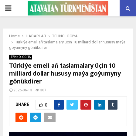
PRIMARY
MENU
Home
HABARLAR
TEHNOLOGIÝA
Türkiýe emeli aň taslamalary üçin 10 milliard dollar hususy maýa
goýumyny gönükdirer
TEHNOLOGIÝA
Türkiýe emeli aň taslamalary üçin 10
milliard dollar hususy maýa goýumyny
gönükdirer
2026-06-13
307
SHARE
0