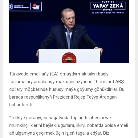
Türkiýede emeli aňy (EA) ornaşdyrmak bilen bagly
taslamalary amala aşyrmak üçin azyndan 10 milliard ABŞ
dollary möçberinde hususy maýa goýumy gönükdiriler. Bu
barada respublikanyň Prezidenti Rejep Taýyp Ärdogan
habar berdi.
“Türkiýe goranyş senagatynda toplan tejribesini we
mümkinçiliklerini beýleki ugurlara, ilkinji nobatda bolsa emeli
aň ulgamyna geçirmek üçin işjeň tagalla edýär. Biz