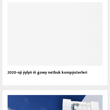
2020-nji ýylyň iň gowy netbuk kompýuterleri