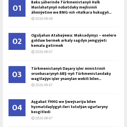
Baku şäherinde Türkmenistanyň Halk
01
Maslahatynyň nobatdaky mejlisiniň
ähmiýetine we BMG-niň «Halkara hukugyň...
2026-08-08
Oguljahan Atabaýewa: Maksadymyz – enelere
02
goldaw bermek arkaly sagdyn jemgyýeti
kemala getirmek
2026-08-07
Türkmenistanyň Daşary işler ministriniň
03
orunbasarynyň ABŞ-nyň Türkmenistandaky
wagtlaýyn işler ynanylan wekili bilen...
2026-08-07
Aşgabat ÝHHG we Şweýsariýa bilen
04
hyzmatdaşlygyň ileri tutulýan ugurlaryny
kesgitledi
2026-08-07