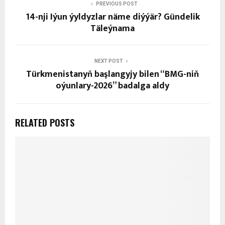
PREVIOUS POST
14-nji Iýun ýyldyzlar näme diýýär? Gündelik
Täleýnama
NEXT POST
Türkmenistanyň başlangyjy bilen “BMG-niň
oýunlary-2026” badalga aldy
RELATED POSTS