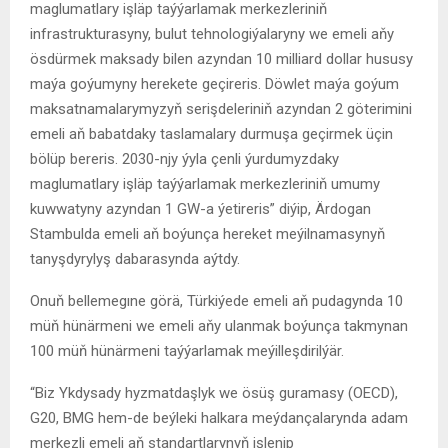
maglumatlary işläp taýýarlamak merkezleriniň
infrastrukturasyny, bulut tehnologiýalaryny we emeli aňy
ösdürmek maksady bilen azyndan 10 milliard dollar hususy
maýa goýumyny herekete geçireris. Döwlet maýa goýum
maksatnamalarymyzyň serişdeleriniň azyndan 2 göterimini
emeli aň babatdaky taslamalary durmuşa geçirmek üçin
bölüp bereris. 2030-njy ýyla çenli ýurdumyzdaky
maglumatlary işläp taýýarlamak merkezleriniň umumy
kuwwatyny azyndan 1 GW-a ýetireris” diýip, Ärdogan
Stambulda emeli aň boýunça hereket meýilnamasynyň
tanyşdyrylyş dabarasynda aýtdy.
Onuň bellemegıne görä, Türkiýede emeli aň pudagynda 10
müň hünärmeni we emeli aňy ulanmak boýunça takmynan
100 müň hünärmeni taýýarlamak meýilleşdirilýär.
“Biz Ykdysady hyzmatdaşlyk we ösüş guramasy (OECD),
G20, BMG hem-de beýleki halkara meýdançalarynda adam
merkezli emeli aň standartlarynyň işlenip