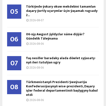
Türkiýede ýokary okuw mekdebini tamamlan
05
daşary ýurtly uçurymlar üçin ýaşamak rugsady
2...
2026-08-07
06-njy Awgust ýyldyzlar näme diýýär?
06
Gündelik Täleýnama
2026-08-06
Ýaş ne­sil­ler ba­ra­da­ky ala­da döw­let sy­ýa­sa­ty­
07
nyň ile­ri tu­tul­ýan ug­ry
2026-08-06
Türkmenistanyň Prezidenti Şweýsariýa
08
Konfederasiýasynyň wise-prezidenti, Daşary
işler federal departamentiniň başlygyny kabul
etdi
2026-08-06