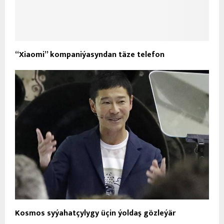
“Xiaomi” kompaniýasyndan täze telefon
Kosmos syýahatçylygy üçin ýoldaş gözleýär