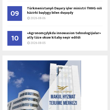
Türkmenistanyň Daşary işler ministri ÝHHG-niň
09
häzirki başlygy bilen duşuşdy
2026-08-06
«Agronomçylykda innowasion tehnologiýalar»
10
atly täze okuw kitaby neşir edildi
2026-08-05