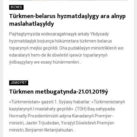
BIZNES
Türkmen-belarus hyzmatdaşlygy ara alnyp
maslahatlaşyldy
Paýtagtymyzda wideoaragatnaşyk arkaly Ykdysady
hyzmatdaşlyk boýunça hökümetara türkmen-belarus
toparynyň mejlisi geçirildi. Oňa pudaklaýyn ministrlikleriň we
edaralaryň hem-de iki döwletiň işewür toparlarynyň
ýolbaşçylary we esasy hünärmenleri...
JEMGYÝET
Türkmen metbugatynda-21.01.2019ý
«Türkmenistan» gazeti 1. Syýasy habarlar: «Türkmenistanyň
kazylarynyň I maslahaty geçirildi». (TDH) Baş sahypada:
Hormatly Prezidentimiziň adyna Kanadanyň Premýer-
ministri, Jastin Trýudodan, Ysraýyl Döwletiniň Premýer-
ministri, Binýamin Netanýahudan...