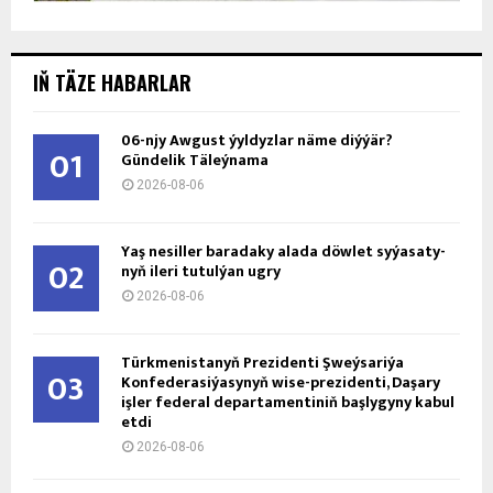
IŇ TÄZE HABARLAR
06-njy Awgust ýyldyzlar näme diýýär?
01
Gündelik Täleýnama
2026-08-06
Ýaş ne­sil­ler ba­ra­da­ky ala­da döw­let sy­ýa­sa­ty­
02
nyň ile­ri tu­tul­ýan ug­ry
2026-08-06
Türkmenistanyň Prezidenti Şweýsariýa
03
Konfederasiýasynyň wise-prezidenti, Daşary
işler federal departamentiniň başlygyny kabul
etdi
2026-08-06