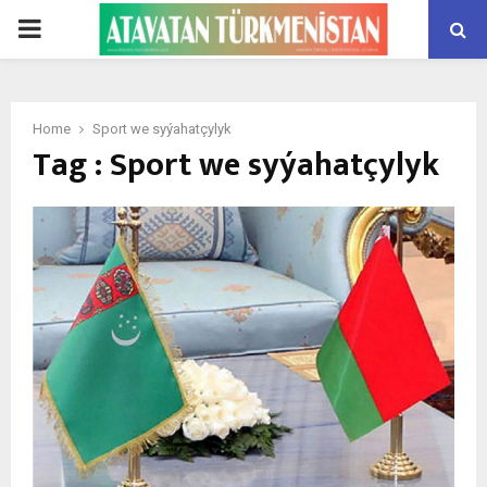
PRIMARY
MENU
Home
Sport we syýahatçylyk
Tag : Sport we syýahatçylyk