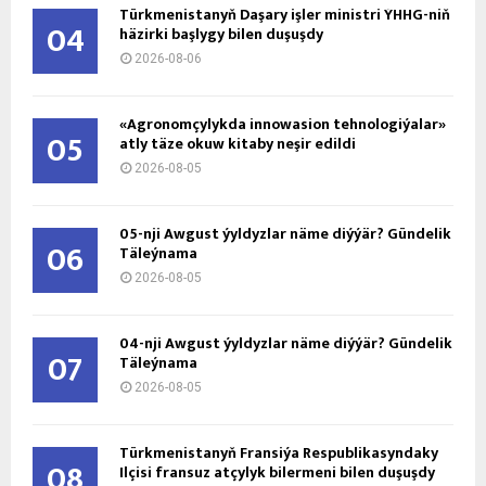
Türkmenistanyň Daşary işler ministri ÝHHG-niň
04
häzirki başlygy bilen duşuşdy
2026-08-06
«Agronomçylykda innowasion tehnologiýalar»
05
atly täze okuw kitaby neşir edildi
2026-08-05
05-nji Awgust ýyldyzlar näme diýýär? Gündelik
06
Täleýnama
2026-08-05
04-nji Awgust ýyldyzlar näme diýýär? Gündelik
07
Täleýnama
2026-08-05
Türkmenistanyň Fransiýa Respublikasyndaky
08
Ilçisi fransuz atçylyk bilermeni bilen duşuşdy