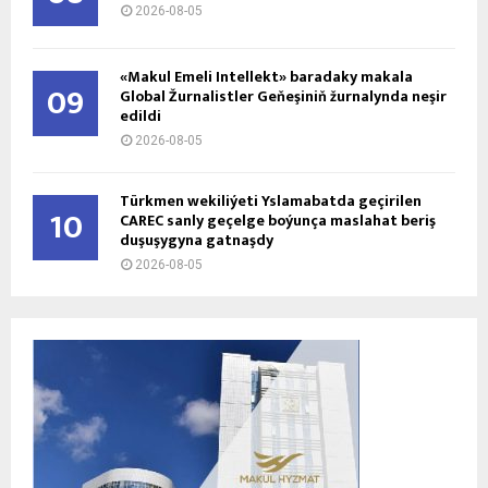
2026-08-05
«Makul Emeli Intellekt» baradaky makala
09
Global Žurnalistler Geňeşiniň žurnalynda neşir
edildi
2026-08-05
Türkmen wekiliýeti Yslamabatda geçirilen
10
CAREC sanly geçelge boýunça maslahat beriş
duşuşygyna gatnaşdy
2026-08-05