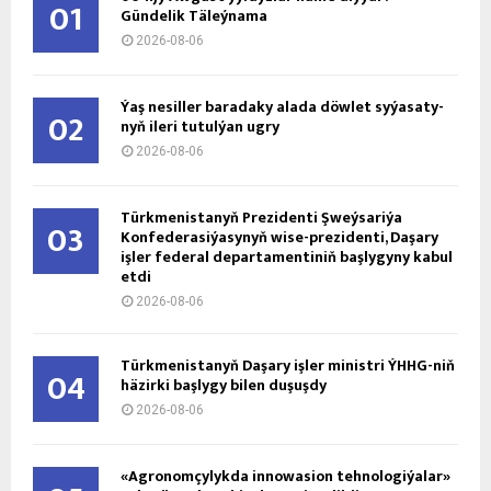
01
Gündelik Täleýnama
2026-08-06
Ýaş ne­sil­ler ba­ra­da­ky ala­da döw­let sy­ýa­sa­ty­
02
nyň ile­ri tu­tul­ýan ug­ry
2026-08-06
Türkmenistanyň Prezidenti Şweýsariýa
03
Konfederasiýasynyň wise-prezidenti, Daşary
işler federal departamentiniň başlygyny kabul
etdi
2026-08-06
Türkmenistanyň Daşary işler ministri ÝHHG-niň
04
häzirki başlygy bilen duşuşdy
2026-08-06
«Agronomçylykda innowasion tehnologiýalar»