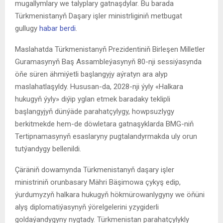
mugallymlary we talyplary gatnaşdylar. Bu barada
Türkmenistanyň Daşary işler ministrliginiň metbugat
gullugy
habar berdi
.
Maslahatda Türkmenistanyň Prezidentiniň Birleşen Milletler
Guramasynyň Baş Assambleýasynyň 80-nji sessiýasynda
öňe süren ähmiýetli başlangyjy aýratyn ara alyp
maslahatlaşyldy. Hususan-da, 2028-nji ýyly «Halkara
hukugyň ýyly» diýip yglan etmek baradaky teklipli
başlangyjyň dünýäde parahatçylygy, howpsuzlygy
berkitmekde hem-de döwletara gatnaşyklarda BMG-niň
Tertipnamasynyň esaslaryny pugtalandyrmakda uly orun
tutýandygy bellenildi.
Çäräniň dowamynda Türkmenistanyň daşary işler
ministriniň orunbasary Mähri Bäşimowa çykyş edip,
ýurdumyzyň halkara hukugyň hökmürowanlygyny we öňüni
alyş diplomatiýasynyň ýörelgelerini yzygiderli
goldaýandygyny nygtady. Türkmenistan parahatçylykly