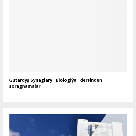
Gutardyş Synaglary : Biologiýa dersinden
soragnamalar