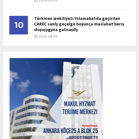
2026-08-05
Türkmen wekiliýeti Yslamabatda geçirilen
10
CAREC sanly geçelge boýunça maslahat beriş
duşuşygyna gatnaşdy
2026-08-05