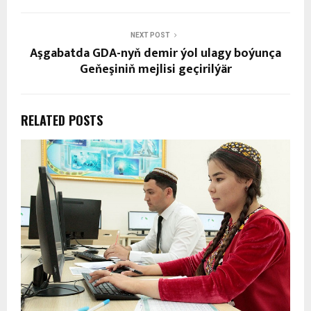
NEXT POST
Aşgabatda GDA-nyň demir ýol ulagy boýunça
Geňeşiniň mejlisi geçirilýär
RELATED POSTS