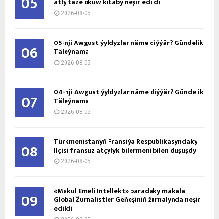
05
atly täze okuw kitaby neşir edildi
2026-08-05
05-nji Awgust ýyldyzlar näme diýýär? Gündelik
06
Täleýnama
2026-08-05
04-nji Awgust ýyldyzlar näme diýýär? Gündelik
07
Täleýnama
2026-08-05
Türkmenistanyň Fransiýa Respublikasyndaky
08
Ilçisi fransuz atçylyk bilermeni bilen duşuşdy
2026-08-05
«Makul Emeli Intellekt» baradaky makala
09
Global Žurnalistler Geňeşiniň žurnalynda neşir
edildi