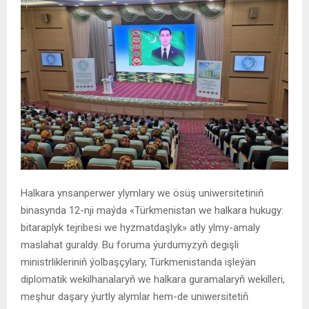
Halkara ynsanperwer ylymlary we ösüş uniwersitetiniň
binasynda 12-nji maýda «Türkmenistan we halkara hukugy:
bitaraplyk tejribesi we hyzmatdaşlyk» atly ylmy-amaly
maslahat guraldy. Bu foruma ýurdumyzyň degişli
ministrlikleriniň ýolbaşçylary, Türkmenistanda işleýän
diplomatik wekilhanalaryň we halkara guramalaryň wekilleri,
meşhur daşary ýurtly alymlar hem-de uniwersitetiň