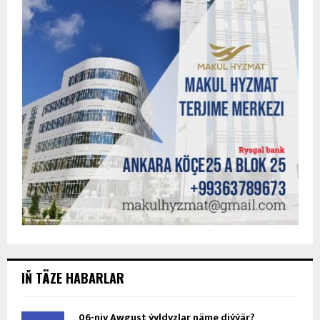
IŇ TÄZE HABARLAR
06-njy Awgust ýyldyzlar näme diýýär?