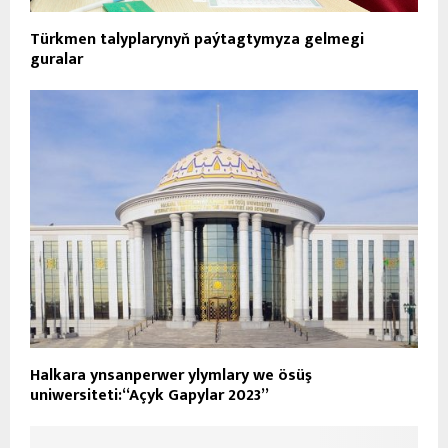
Türkmen talyplarynyň paýtagtymyza gelmegi
guralar
Halkara ynsanperwer ylymlary we ösüş
uniwersiteti:“Açyk Gapylar 2023”