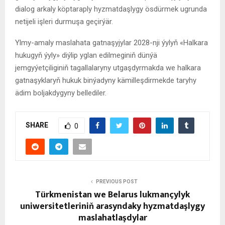
dialog arkaly köptaraply hyzmatdaşlygy ösdürmek ugrunda
netijeli işleri durmuşa geçirýär.
Ylmy-amaly maslahata gatnaşyjylar 2028-nji ýylyň «Halkara
hukugyň ýyly» diýlip yglan edilmeginiň dünýä
jemgyýetçiliginiň tagallalaryny utgaşdyrmakda we halkara
gatnaşyklaryň hukuk binýadyny kämilleşdirmekde taryhy
ädim boljakdygyny bellediler.
SHARE
0
PREVIOUS POST
Türkmenistan we Belarus lukmançylyk
uniwersitetleriniň arasyndaky hyzmatdaşlygy
maslahatlaşdylar