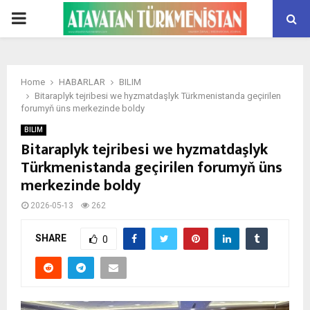
PRIMARY
MENU
Home
HABARLAR
BILIM
Bitaraplyk tejribesi we hyzmatdaşlyk Türkmenistanda geçirilen
forumyň üns merkezinde boldy
BILIM
Bitaraplyk tejribesi we hyzmatdaşlyk
Türkmenistanda geçirilen forumyň üns
merkezinde boldy
2026-05-13
262
SHARE
0