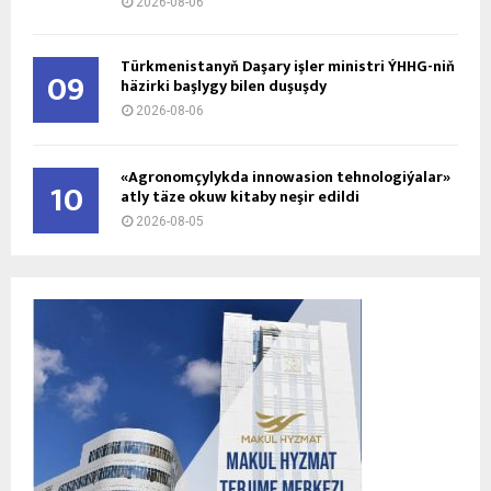
2026-08-06
Türkmenistanyň Daşary işler ministri ÝHHG-niň
09
häzirki başlygy bilen duşuşdy
2026-08-06
«Agronomçylykda innowasion tehnologiýalar»
10
atly täze okuw kitaby neşir edildi
2026-08-05