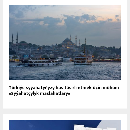
Türkiýe syýahatyňyzy has täsirli etmek üçin möhüm
«Syýahatçylyk maslahatlary»