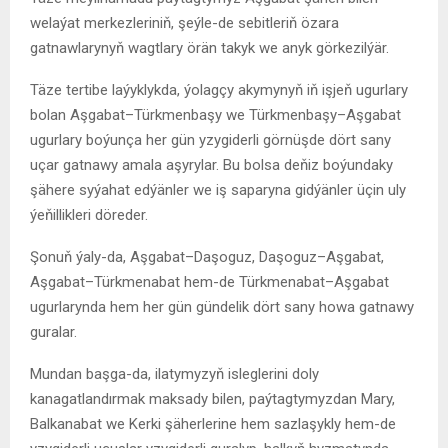
welaýat merkezleriniň, şeýle-de sebitleriň özara
gatnawlarynyň wagtlary örän takyk we anyk görkezilýär.
Täze tertibe laýyklykda, ýolagçy akymynyň iň işjeň ugurlary
bolan Aşgabat–Türkmenbaşy we Türkmenbaşy–Aşgabat
ugurlary boýunça her gün yzygiderli görnüşde dört sany
uçar gatnawy amala aşyrylar. Bu bolsa deňiz boýundaky
şähere syýahat edýänler we iş saparyna gidýänler üçin uly
ýeňillikleri döreder.
Şonuň ýaly-da, Aşgabat–Daşoguz, Daşoguz–Aşgabat,
Aşgabat–Türkmenabat hem-de Türkmenabat–Aşgabat
ugurlarynda hem her gün gündelik dört sany howa gatnawy
guralar.
Mundan başga-da, ilatymyzyň isleglerini doly
kanagatlandırmak maksady bilen, paýtagtymyzdan Mary,
Balkanabat we Kerki şäherlerine hem sazlaşykly hem-de