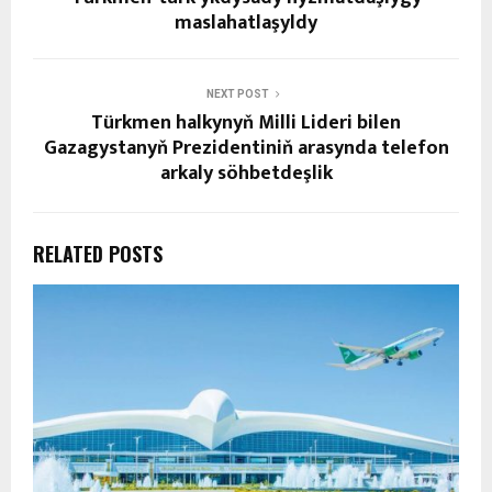
maslahatlaşyldy
NEXT POST
Türkmen halkynyň Milli Lideri bilen
Gazagystanyň Prezidentiniň arasynda telefon
arkaly söhbetdeşlik
RELATED POSTS