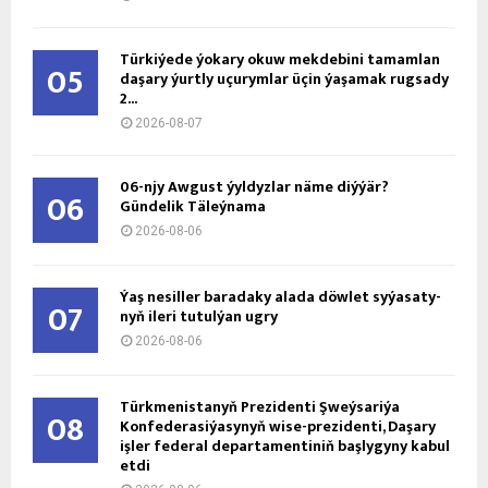
Türkiýede ýokary okuw mekdebini tamamlan
05
daşary ýurtly uçurymlar üçin ýaşamak rugsady
2...
2026-08-07
06-njy Awgust ýyldyzlar näme diýýär?
06
Gündelik Täleýnama
2026-08-06
Ýaş ne­sil­ler ba­ra­da­ky ala­da döw­let sy­ýa­sa­ty­
07
nyň ile­ri tu­tul­ýan ug­ry
2026-08-06
Türkmenistanyň Prezidenti Şweýsariýa
08
Konfederasiýasynyň wise-prezidenti, Daşary
işler federal departamentiniň başlygyny kabul
etdi