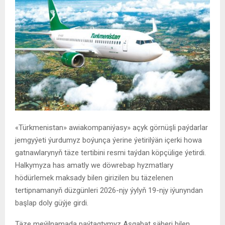
«Türkmenistan» awiakompaniýasy» açyk görnüşli paýdarlar
jemgyýeti ýurdumyz boýunça ýerine ýetirilýän içerki howa
gatnawlarynyň täze tertibini resmi taýdan köpçülige ýetirdi.
Halkymyza has amatly we döwrebap hyzmatlary
hödürlemek maksady bilen girizilen bu täzelenen
tertipnamanyň düzgünleri 2026-njy ýylyň 19-njy iýunyndan
başlap doly güýje girdi.
Täze meýilnamada paýtagtymyz Aşgabat şäheri bilen