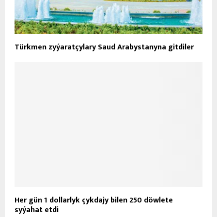
Türkmen zyýaratçylary Saud Arabystanyna gitdiler
Her gün 1 dollarlyk çykdajy bilen 250 döwlete
syýahat etdi