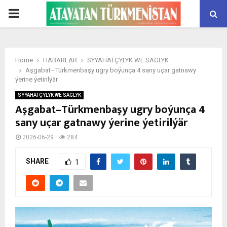
PRIMARY
MENU
Home
HABARLAR
SYÝAHATÇYLYK WE SAGLYK
Aşgabat–Türkmenbaşy ugry boýunça 4 sany uçar gatnawy
ýerine ýetirilýär
SYÝAHATÇYLYK WE SAGLYK
Aşgabat–Türkmenbaşy ugry boýunça 4
sany uçar gatnawy ýerine ýetirilýär
2026-06-29
284
SHARE
1