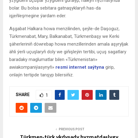
yzygiderli uçuşlar yzygiderli guralyp, halkyň hyzmatynda
bolar. Bu bolsa sebitara gatnaşyklaryň has-da
işjeňleşmegine ýardam eder.
Aşgabat Halkara howa menzilinden, şeýle-de Daşoguz,
Türkmenabat, Mary, Balkanabat, Türkmenbaşy we Kerki
şäherleriniň döwrebap howa menzillerinden amala aşyryljak
ähli ýerli uçuşlaryň doly we giňişleýin tertibi, uçuş sagatlary
baradaky maglumatlar bilen «Türkmenistan»
awiakompaniýasynyň»
resmi internet saýtyna
girip,
onlaýn tertipde tanşyp bilersiňiz.
SHARE
1
PREVIOUS POST
Türkmen-türk ykdysady hyzmatdaşlygy