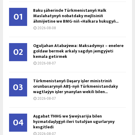
Baku şäherinde Türkmenistanyň Halk
01
Maslahatynyň nobatdaky mejlisiniň
ähmiýetine we BMG-niň «Halkara hukugyň...
2026-08-08
Oguljahan Atabaýewa: Maksadymyz – enelere
02
goldaw bermek arkaly sagdyn jemgyýeti
kemala getirmek
2026-08-07
Türkmenistanyň Daşary işler ministriniň
03
orunbasarynyň ABŞ-nyň Türkmenistandaky
wagtlaýyn işler ynanylan wekili bilen...
2026-08-07
Aşgabat ÝHHG we Şweýsariýa bilen
04
hyzmatdaşlygyň ileri tutulýan ugurlaryny
kesgitledi
2026-08-07