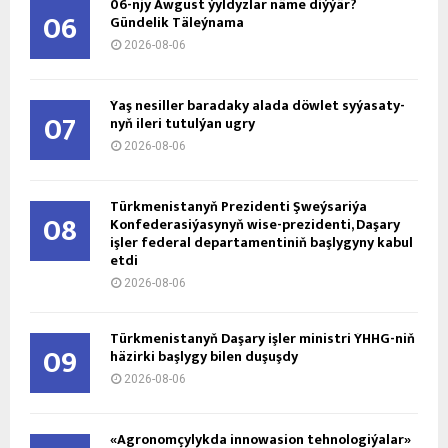
06-njy Awgust ýyldyzlar näme diýýär?
06
Gündelik Täleýnama
2026-08-06
Ýaş ne­sil­ler ba­ra­da­ky ala­da döw­let sy­ýa­sa­ty­
07
nyň ile­ri tu­tul­ýan ug­ry
2026-08-06
Türkmenistanyň Prezidenti Şweýsariýa
08
Konfederasiýasynyň wise-prezidenti, Daşary
işler federal departamentiniň başlygyny kabul
etdi
2026-08-06
Türkmenistanyň Daşary işler ministri ÝHHG-niň
09
häzirki başlygy bilen duşuşdy
2026-08-06
«Agronomçylykda innowasion tehnologiýalar»