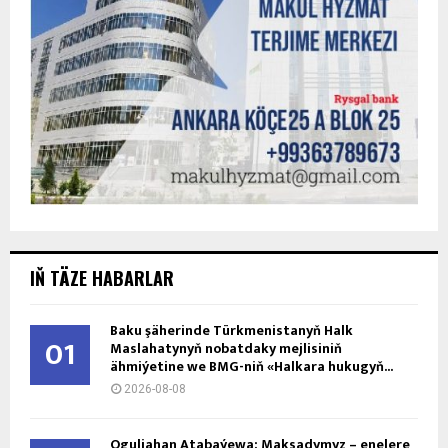
IŇ TÄZE HABARLAR
Baku şäherinde Türkmenistanyň Halk
01
Maslahatynyň nobatdaky mejlisiniň
ähmiýetine we BMG-niň «Halkara hukugyň...
2026-08-08
Oguljahan Atabaýewa: Maksadymyz – enelere