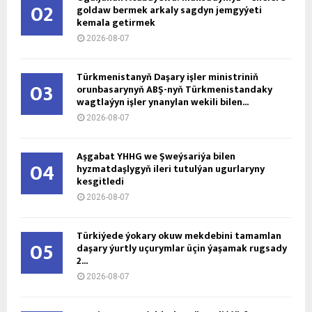
02
goldaw bermek arkaly sagdyn jemgyýeti
kemala getirmek
2026-08-07
Türkmenistanyň Daşary işler ministriniň
03
orunbasarynyň ABŞ-nyň Türkmenistandaky
wagtlaýyn işler ynanylan wekili bilen...
2026-08-07
Aşgabat ÝHHG we Şweýsariýa bilen
04
hyzmatdaşlygyň ileri tutulýan ugurlaryny
kesgitledi
2026-08-07
Türkiýede ýokary okuw mekdebini tamamlan
05
daşary ýurtly uçurymlar üçin ýaşamak rugsady
2...
2026-08-07