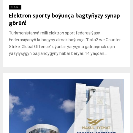
SPORT
Elektron sporty boýunça bagtyňyzy synap
görüň!
Türkmenistanyň milli elektron sport federasiýasy,
Federasiýanyň kubogyny almak boýunça “Dota2 we Counter
Strike: Global Offence” oýunlar ýaryşyna gatnaşmak üçin
ýazylyşygyň başlandygyny habar berýär. 14 ýaşdan...