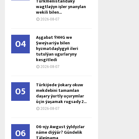
Türkmenistandaky
wagtlaýyn işler ynanylan
wekili bilen...
2026-08-07
Aşgabat ÝHHG we
04
Şweýsariýa bilen
hyzmatdaşlygyň ileri
tutulýan ugurlaryny
kesgitledi
2026-08-07
Türkiýede ýokary okuw
05
mekdebini tamamlan
daşary ýurtly uçurymlar
üçin ýaşamak rugsady 2...
2026-08-07
06-njy Awgust ýyldyzlar
06
näme diýýär? Gündelik
Täleýnama