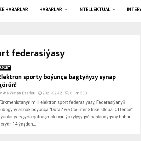
ÄZE HABARLAR
HABARLAR
INTELLEKTUAL
INTER
port federasiýasy
SPORT
Elektron sporty boýunça bagtyňyzy synap
görüň!
by
Ata Watan Eserleri
2021-02-12
0
583
Türkmenistanyň milli elektron sport federasiýasy, Federasiýanyň
kubogyny almak boýunça “Dota2 we Counter Strike: Global Offence”
oýunlar ýaryşyna gatnaşmak üçin ýazylyşygyň başlandygyny habar
erýär. 14 ýaşdan...