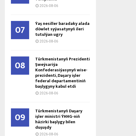
2026-08-06
Ýaş ne­sil­ler ba­ra­da­ky ala­da
07
döw­let sy­ýa­sa­ty­nyň ile­ri
tu­tul­ýan ug­ry
2026-08-06
Türkmenistanyň Prezidenti
08
Şweýsariýa
Konfederasiýasynyň wise-
prezidenti, Daşary işler
federal departamentiniň
başlygyny kabul etdi
2026-08-06
Türkmenistanyň Daşary
09
işler ministri ÝHHG-niň
häzirki başlygy bilen
duşuşdy
2026-08-06