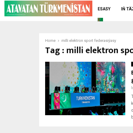
ESASY
IŇ T
Home
milli elektron sport federasiýasy
Tag : milli elektron s
b