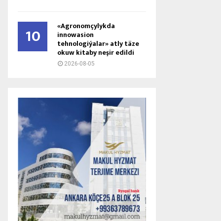
«Agronomçylykda
10
innowasion
tehnologiýalar» atly täze
okuw kitaby neşir edildi
2026-08-05