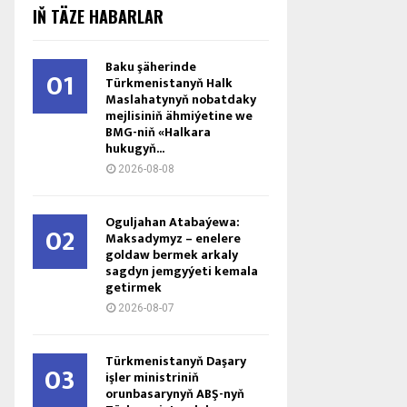
IŇ TÄZE HABARLAR
Baku şäherinde
01
Türkmenistanyň Halk
Maslahatynyň nobatdaky
mejlisiniň ähmiýetine we
BMG-niň «Halkara
hukugyň...
2026-08-08
Oguljahan Atabaýewa:
02
Maksadymyz – enelere
goldaw bermek arkaly
sagdyn jemgyýeti kemala
getirmek
2026-08-07
Türkmenistanyň Daşary
03
işler ministriniň
orunbasarynyň ABŞ-nyň