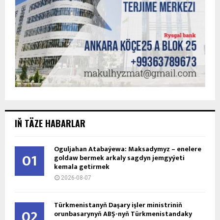
IŇ TÄZE HABARLAR
Oguljahan Atabaýewa: Maksadymyz – enelere
01
goldaw bermek arkaly sagdyn jemgyýeti
kemala getirmek
2026-08-07
Türkmenistanyň Daşary işler ministriniň
02
orunbasarynyň ABŞ-nyň Türkmenistandaky