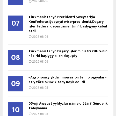
2026-08-06
Türkmenistanyň Prezidenti Şweýsariýa
07
Konfederasiýasynyň wise-prezidenti, Daşary
işler federal departamentiniň başlygyny kabul
etdi
2026-08-06
Türkmenistanyň Daşary işler ministri ÝHHG-niň
08
häzirki başlygy bilen duşuşdy
2026-08-06
«Agronomçylykda innowasion tehnologiýalar»
09
atly täze okuw kitaby neşir edildi
2026-08-05
05-nji Awgust ýyldyzlar näme diýýär? Gündelik
10
Täleýnama
2026-08-05