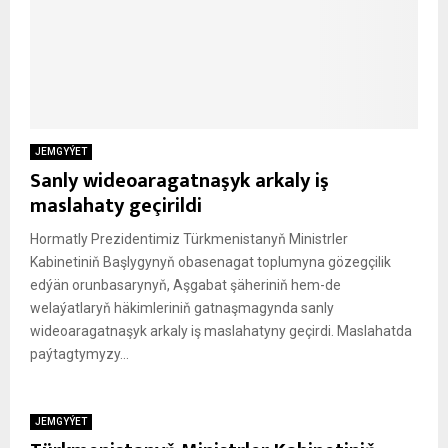
JEMGYÝET
Sanly wideoaragatnaşyk arkaly iş
maslahaty geçirildi
Hormatly Prezidentimiz Türkmenistanyň Ministrler
Kabinetiniň Başlygynyň obasenagat toplumyna gözegçilik
edýän orunbasarynyň, Aşgabat şäheriniň hem-de
welaýatlaryň häkimleriniň gatnaşmagynda sanly
wideoaragatnaşyk arkaly iş maslahatyny geçirdi. Maslahatda
paýtagtymyzy...
JEMGYÝET