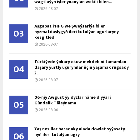
wagtlaýyn işler ynanylan wekili bilen...
2026-08-07
Aşgabat ÝHHG we Şweýsariýa bilen
03
hyzmatdaşlygyň ileri tutulýan ugurlaryny
kesgitledi
2026-08-07
Türkiýede ýokary okuw mekdebini tamamlan
04
daşary ýurtly uçurymlar üçin ýaşamak rugsady
2...
2026-08-07
06-njy Awgust ýyldyzlar näme diýýär?
05
Gündelik Täleýnama
2026-08-06
Ýaş ne­sil­ler ba­ra­da­ky ala­da döw­let sy­ýa­sa­ty­
06
nyň ile­ri tu­tul­ýan ug­ry