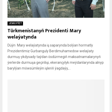
JEMGYÝET
Türkmenistanyň Prezidenti Mary
welaýatynda
Düýn Mary welaýatynda iş saparynda bolýan hormatly
Prezidentimiz Gurbanguly Berdimuhamedow welaýaty
durmuş-ykdysady taýdan ösdürmegiň maksatnamalarynyň
ýerlerde durmuşa geçirilişi, ekerançylyk meýdanlarynda alnyp
barylýan möwsümleýin işleriň ýagdaýy,...