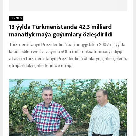
BIZNES
13 ýylda Türkmenistanda 42,3 milliard
manatlyk maýa goýumlary özleşdirildi
Türkmenistanyň Prezidentiniň başlangyjy bilen 2007-nji ýylda
kabul edilen we il arasynda «Oba milli maksatnamasy» diýip
at alan «Türkmenistanyň Prezidentiniň obalaryň, şäherçeleriň,
etraplardaky şäherleriň we etrap...