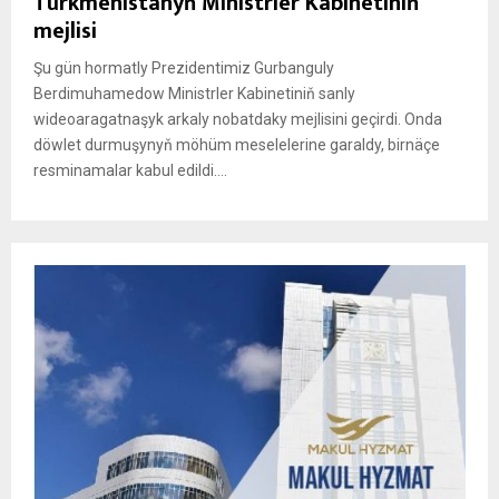
Türkmenistanyň Ministrler Kabinetiniň
mejlisi
Şu gün hormatly Prezidentimiz Gurbanguly
Berdimuhamedow Ministrler Kabinetiniň sanly
wideoaragatnaşyk arkaly nobatdaky mejlisini geçirdi. Onda
döwlet durmuşynyň möhüm meselelerine garaldy, birnäçe
resminamalar kabul edildi....