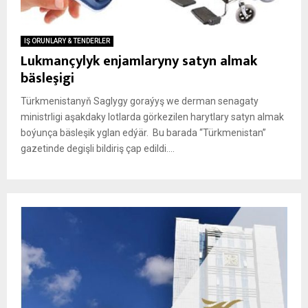
IŞ ORUNLARY & TENDERLER
Lukmançylyk enjamlaryny satyn almak
bäsleşigi
Türkmenistanyň Saglygy goraýyş we derman senagaty
ministrligi aşakdaky lotlarda görkezilen harytlary satyn almak
boýunça bäsleşik yglan edýär. Bu barada “Türkmenistan”
gazetinde degişli bildiriş çap edildi....