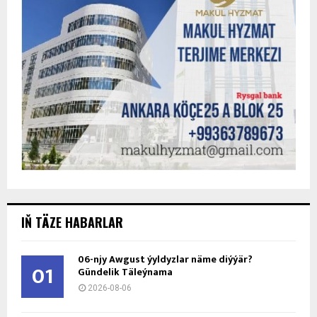
IŇ TÄZE HABARLAR
06-njy Awgust ýyldyzlar näme diýýär?
01
Gündelik Täleýnama
2026-08-06