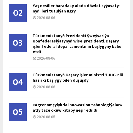
Ýaş ne­sil­ler ba­ra­da­ky ala­da döw­let sy­ýa­sa­ty­
02
nyň ile­ri tu­tul­ýan ug­ry
2026-08-06
Türkmenistanyň Prezidenti Şweýsariýa
03
Konfederasiýasynyň wise-prezidenti, Daşary
işler federal departamentiniň başlygyny kabul
etdi
2026-08-06
Türkmenistanyň Daşary işler ministri ÝHHG-niň
04
häzirki başlygy bilen duşuşdy
2026-08-06
«Agronomçylykda innowasion tehnologiýalar»
05
atly täze okuw kitaby neşir edildi
2026-08-05