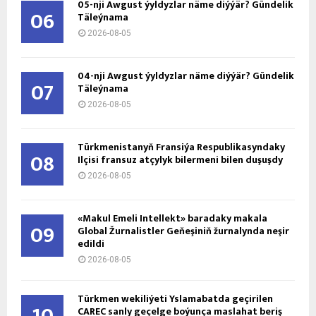
05-nji Awgust ýyldyzlar näme diýýär? Gündelik
06
Täleýnama
2026-08-05
04-nji Awgust ýyldyzlar näme diýýär? Gündelik
07
Täleýnama
2026-08-05
Türkmenistanyň Fransiýa Respublikasyndaky
08
Ilçisi fransuz atçylyk bilermeni bilen duşuşdy
2026-08-05
«Makul Emeli Intellekt» baradaky makala
09
Global Žurnalistler Geňeşiniň žurnalynda neşir
edildi
2026-08-05
Türkmen wekiliýeti Yslamabatda geçirilen
10
CAREC sanly geçelge boýunça maslahat beriş