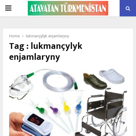
PRIMARY
MENU
Home
lukmançylyk enjamlaryny
Tag : lukmançylyk
enjamlaryny