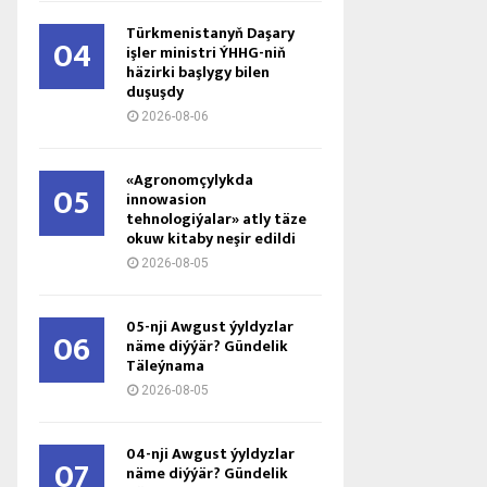
Türkmenistanyň Daşary
04
işler ministri ÝHHG-niň
häzirki başlygy bilen
duşuşdy
2026-08-06
«Agronomçylykda
05
innowasion
tehnologiýalar» atly täze
okuw kitaby neşir edildi
2026-08-05
05-nji Awgust ýyldyzlar
06
näme diýýär? Gündelik
Täleýnama
2026-08-05
04-nji Awgust ýyldyzlar
07
näme diýýär? Gündelik