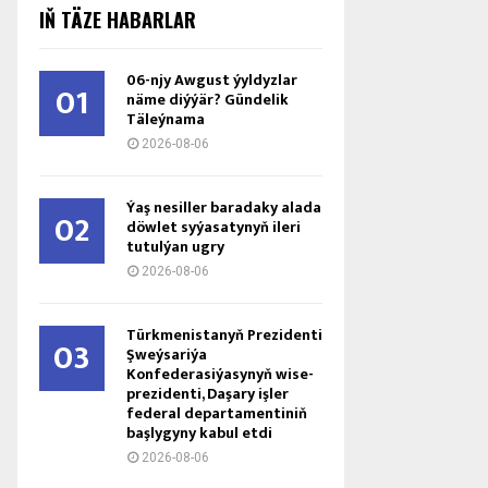
IŇ TÄZE HABARLAR
06-njy Awgust ýyldyzlar
01
näme diýýär? Gündelik
Täleýnama
2026-08-06
Ýaş ne­sil­ler ba­ra­da­ky ala­da
02
döw­let sy­ýa­sa­ty­nyň ile­ri
tu­tul­ýan ug­ry
2026-08-06
Türkmenistanyň Prezidenti
03
Şweýsariýa
Konfederasiýasynyň wise-
prezidenti, Daşary işler
federal departamentiniň
başlygyny kabul etdi
2026-08-06