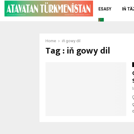
ESASY
IŇ T
Home
iň gowy dil
Tag : iň gowy dil