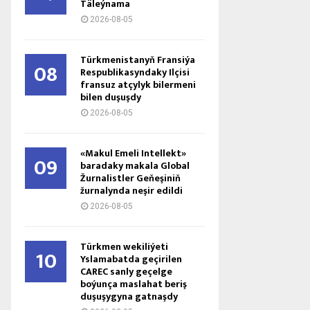
Täleýnama
2026-08-05
Türkmenistanyň Fransiýa
08
Respublikasyndaky Ilçisi
fransuz atçylyk bilermeni
bilen duşuşdy
2026-08-05
«Makul Emeli Intellekt»
09
baradaky makala Global
Žurnalistler Geňeşiniň
žurnalynda neşir edildi
2026-08-05
Türkmen wekiliýeti
10
Yslamabatda geçirilen
CAREC sanly geçelge
boýunça maslahat beriş
duşuşygyna gatnaşdy