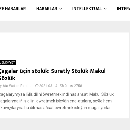
ÄZE HABARLAR
HABARLAR
INTELLEKTUAL
INTER
JEMGYÝET
Çagalar üçin sözlük: Suratly Sözlük-Makul
Sözlük
by
Ata Watan Eserleri
2021-03-14
0
2758
Çagalarymyza Iňlis dilini öwretmek indi has aňsat! Makul Sözlük,
çagalaryna iňlis dilini öwretmek isleýän ene-atalara, şeýle hem
okuwçylaryna bu dili has aňsat öwretmek isleýän mugallymlar...