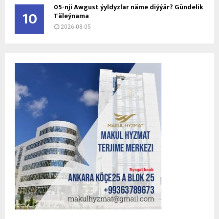
05-nji Awgust ýyldyzlar näme diýýär? Gündelik
10
Täleýnama
2026-08-05