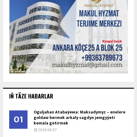
IŇ TÄZE HABARLAR
Oguljahan Atabaýewa: Maksadymyz – enelere
01
goldaw bermek arkaly sagdyn jemgyýeti
kemala getirmek
2026-08-07