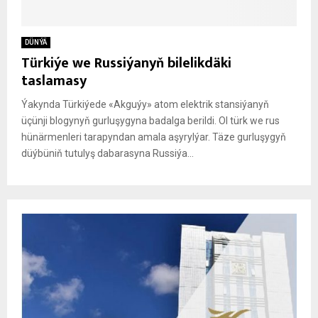
DÜNÝÄ
Türkiýe we Russiýanyň bilelikdäki
taslamasy
Ýakynda Türkiýede «Akguýy» atom elektrik stansiýanyň
üçünji blogynyň gurluşygyna badalga berildi. Ol türk we rus
hünärmenleri tarapyndan amala aşyrylýar. Täze gurluşygyň
düýbüniň tutulyş dabarasyna Russiýa...