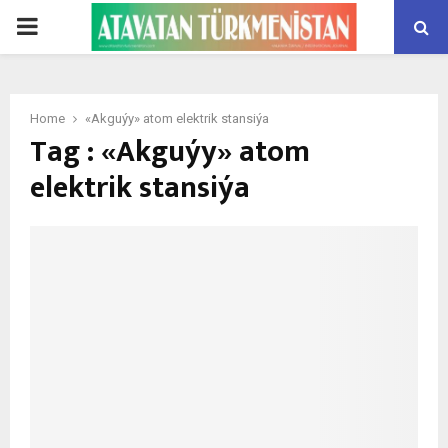
PRIMARY
MENU
Home
«Akguýy» atom elektrik stansiýa
Tag : «Akguýy» atom
elektrik stansiýa