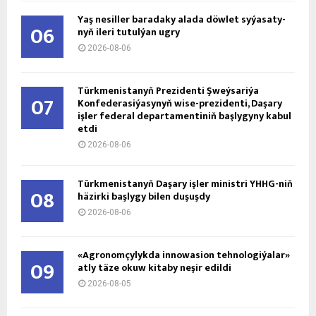
Ýaş ne­sil­ler ba­ra­da­ky ala­da döw­let sy­ýa­sa­ty­
06
nyň ile­ri tu­tul­ýan ug­ry
2026-08-06
Türkmenistanyň Prezidenti Şweýsariýa
07
Konfederasiýasynyň wise-prezidenti, Daşary
işler federal departamentiniň başlygyny kabul
etdi
2026-08-06
Türkmenistanyň Daşary işler ministri ÝHHG-niň
08
häzirki başlygy bilen duşuşdy
2026-08-06
«Agronomçylykda innowasion tehnologiýalar»
09
atly täze okuw kitaby neşir edildi
2026-08-05