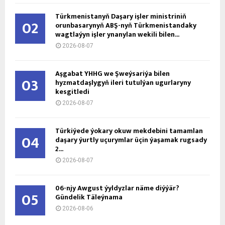
Türkmenistanyň Daşary işler ministriniň
02
orunbasarynyň ABŞ-nyň Türkmenistandaky
wagtlaýyn işler ynanylan wekili bilen...
2026-08-07
Aşgabat ÝHHG we Şweýsariýa bilen
03
hyzmatdaşlygyň ileri tutulýan ugurlaryny
kesgitledi
2026-08-07
Türkiýede ýokary okuw mekdebini tamamlan
04
daşary ýurtly uçurymlar üçin ýaşamak rugsady
2...
2026-08-07
06-njy Awgust ýyldyzlar näme diýýär?
05
Gündelik Täleýnama
2026-08-06