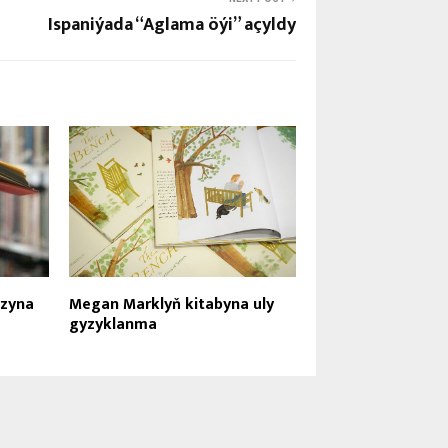
Ispaniýada “Aglama öýi” açyldy
yzyna
Megan Marklyň kitabyna uly
gyzyklanma