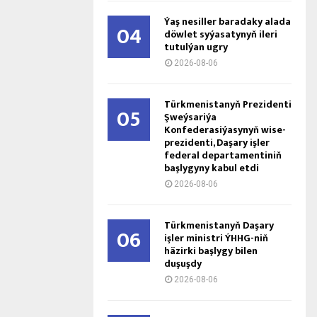
Ýaş ne­sil­ler ba­ra­da­ky ala­da
04
döw­let sy­ýa­sa­ty­nyň ile­ri
tu­tul­ýan ug­ry
2026-08-06
Türkmenistanyň Prezidenti
05
Şweýsariýa
Konfederasiýasynyň wise-
prezidenti, Daşary işler
federal departamentiniň
başlygyny kabul etdi
2026-08-06
Türkmenistanyň Daşary
06
işler ministri ÝHHG-niň
häzirki başlygy bilen
duşuşdy
2026-08-06