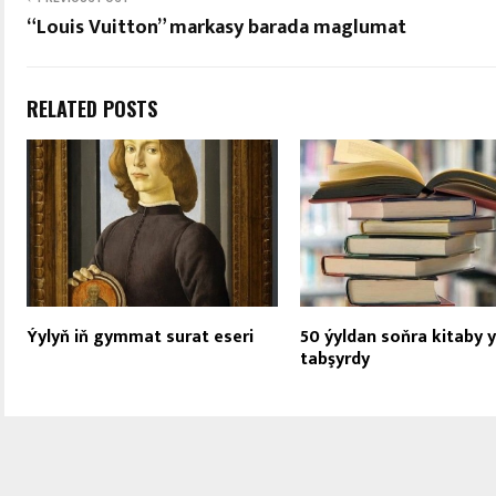
“Louis Vuitton” markasy barada maglumat
RELATED POSTS
Ýylyň iň gymmat surat eseri
50 ýyldan soňra kitaby 
tabşyrdy