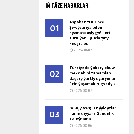
IŇ TÄZE HABARLAR
Aşgabat ÝHHG we
01
Şweýsariýa bilen
hyzmatdaşlygyň ileri
tutulýan ugurlaryny
kesgitledi
2026-08-07
Türkiýede ýokary okuw
02
mekdebini tamamlan
daşary ýurtly uçurymlar
üçin ýaşamak rugsady 2...
2026-08-07
06-njy Awgust ýyldyzlar
03
näme diýýär? Gündelik
Täleýnama
2026-08-06