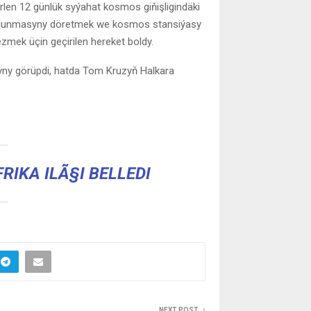
en 12 günlük syýahat kosmos giňişligindäki
olgunmasyny döretmek we kosmos stansiýasy
mek üçin geçirilen hereket boldy.
ryny görüpdi, hatda Tom Kruzyň Halkara
IKA ILÃ§I BELLEDI
NEXT POST