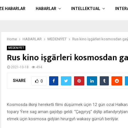
ÄZE HABARLAR
HABARLAR
INTELLEKTUAL
INTER
Home
HABARLAR
MEDENIÝET
Rus kino işgärleri kosmosdan gaý
MEDENIÝET
Rus kino işgärleri kosmosdan ga
2021-10-18
494
SHARE
0
Kosmosda ilkinji hereketli filmi düşürmek üçin 12 gün ozal Halka
topary Ýere sag aman gaýdyp geldi. “Çagyryş” diýlip atlandyryl
etmek üçin kosmosa gidýän hirurgyň wakasy gürrüň berilýär.