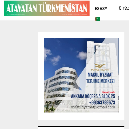
ESASY
IŇ T