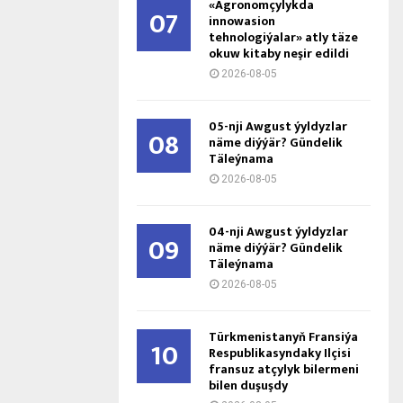
«Agronomçylykda
07
innowasion
tehnologiýalar» atly täze
okuw kitaby neşir edildi
2026-08-05
05-nji Awgust ýyldyzlar
08
näme diýýär? Gündelik
Täleýnama
2026-08-05
04-nji Awgust ýyldyzlar
09
näme diýýär? Gündelik
Täleýnama
2026-08-05
Türkmenistanyň Fransiýa
10
Respublikasyndaky Ilçisi
fransuz atçylyk bilermeni
bilen duşuşdy