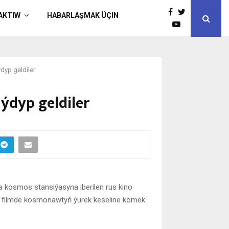
AKTIW
HABARLAŞMAK ÜÇIN
dyp geldiler
ýdyp geldiler
ra kosmos stansiýasyna iberilen rus kino
ýan filmde kosmonawtyň ýürek keseline kömek