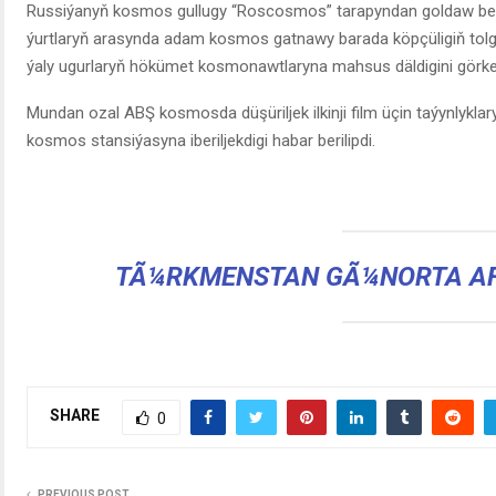
Russiýanyň kosmos gullugy “Roscosmos” tarapyndan goldaw berl
ýurtlaryň arasynda adam kosmos gatnawy barada köpçüligiň t
ýaly ugurlaryň hökümet kosmonawtlaryna mahsus däldigini görkez
Mundan ozal ABŞ kosmosda düşüriljek ilkinji film üçin taýynlykla
kosmos stansiýasyna iberiljekdigi habar berilipdi.
TÃ¼RKMENSTAN GÃ¼NORTA AFR
SHARE
0
PREVIOUS POST