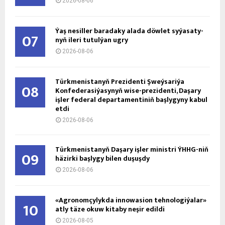
2026-08-06
Ýaş ne­sil­ler ba­ra­da­ky ala­da döw­let sy­ýa­sa­ty­
07
nyň ile­ri tu­tul­ýan ug­ry
2026-08-06
Türkmenistanyň Prezidenti Şweýsariýa
08
Konfederasiýasynyň wise-prezidenti, Daşary
işler federal departamentiniň başlygyny kabul
etdi
2026-08-06
Türkmenistanyň Daşary işler ministri ÝHHG-niň
09
häzirki başlygy bilen duşuşdy
2026-08-06
«Agronomçylykda innowasion tehnologiýalar»
10
atly täze okuw kitaby neşir edildi
2026-08-05