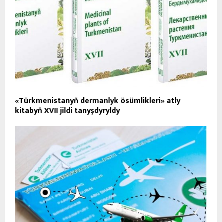
«Türkmenistanyň dermanlyk ösümlikleri» atly
kitabyň XVII jildi tanyşdyryldy