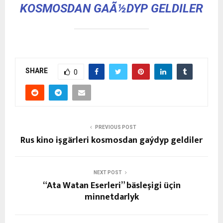
KOSMOSDAN GAÃ½DYP GELDILER
SHARE
0
PREVIOUS POST
Rus kino işgärleri kosmosdan gaýdyp geldiler
NEXT POST
“Ata Watan Eserleri” bäsleşigi üçin
minnetdarlyk