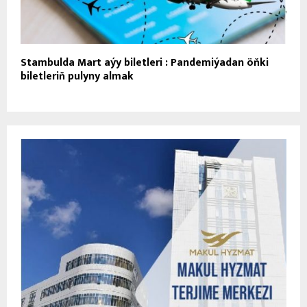
Stambulda Mart aýy biletleri : Pandemiýadan öňki
biletleriň pulyny almak