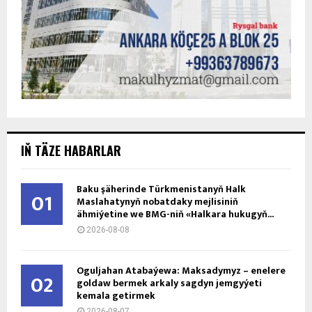
IŇ TÄZE HABARLAR
Baku şäherinde Türkmenistanyň Halk
01
Maslahatynyň nobatdaky mejlisiniň
ähmiýetine we BMG-niň «Halkara hukugyň...
2026-08-08
Oguljahan Atabaýewa: Maksadymyz – enelere
02
goldaw bermek arkaly sagdyn jemgyýeti
kemala getirmek
2026-08-07