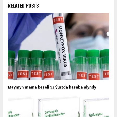
RELATED POSTS
Maýmyn mama keseli 93 ýurtda hasaba alyndy