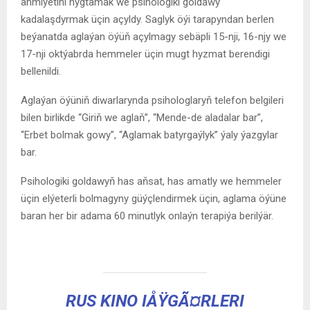
ähmiýetini nygtamak we psihologiki goldawy
kadalaşdyrmak üçin açyldy. Saglyk öýi tarapyndan berlen
beýanatda aglaýan öýüň açylmagy sebäpli 15-nji, 16-njy we
17-nji oktýabrda hemmeler üçin mugt hyzmat berendigi
bellenildi.
Aglaýan öýüniň diwarlarynda psihologlaryň telefon belgileri
bilen birlikde “Giriň we aglaň”, “Mende-de aladalar bar”,
“Erbet bolmak gowy”, “Aglamak batyrgaýlyk” ýaly ýazgylar
bar.
Psihologiki goldawyň has aňsat, has amatly we hemmeler
üçin elýeterli bolmagyny güýçlendirmek üçin, aglama öýüne
baran her bir adama 60 minutlyk onlaýn terapiýa berilýär.
RUS KINO IÅŸGÃ¤RLERI