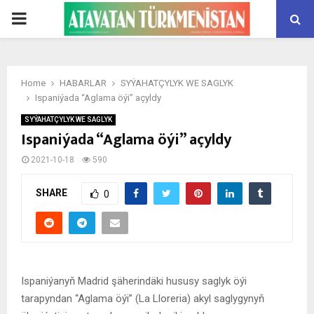
PRIMARY
MENU
Home
HABARLAR
SYÝAHATÇYLYK WE SAGLYK
Ispaniýada “Aglama öýi” açyldy
SYÝAHATÇYLYK WE SAGLYK
Ispaniýada “Aglama öýi” açyldy
2021-10-18
590
SHARE
0
Ispaniýanyň Madrid şäherindäki hususy saglyk öýi
tarapyndan “Aglama öýi” (La Lloreria) akyl saglygynyň