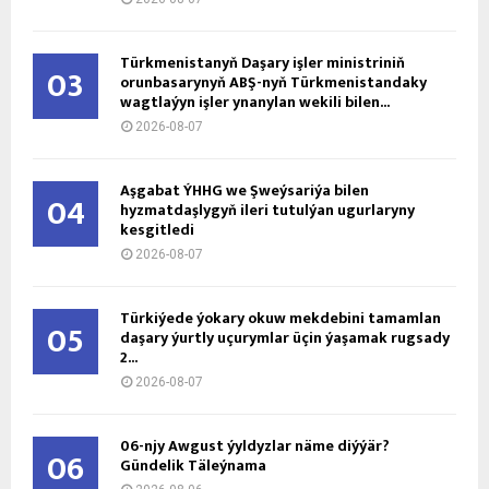
Türkmenistanyň Daşary işler ministriniň
03
orunbasarynyň ABŞ-nyň Türkmenistandaky
wagtlaýyn işler ynanylan wekili bilen...
2026-08-07
Aşgabat ÝHHG we Şweýsariýa bilen
04
hyzmatdaşlygyň ileri tutulýan ugurlaryny
kesgitledi
2026-08-07
Türkiýede ýokary okuw mekdebini tamamlan
05
daşary ýurtly uçurymlar üçin ýaşamak rugsady
2...
2026-08-07
06-njy Awgust ýyldyzlar näme diýýär?
06
Gündelik Täleýnama