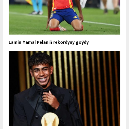
Lamin Ýamal Peläniň rekordyny goýdy