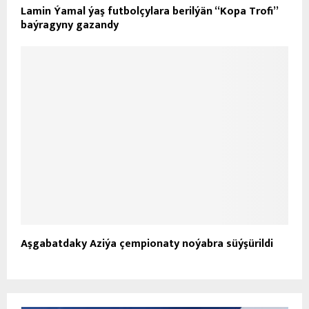
Lamin Ýamal ýaş futbolçylara berilýän “Kopa Trofi”
baýragyny gazandy
Aşgabatdaky Aziýa çempionaty noýabra süýşürildi