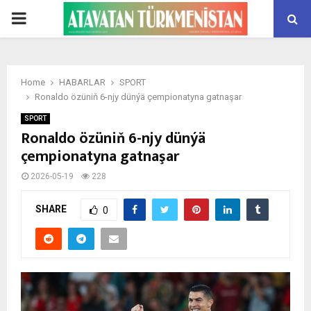
PRIMARY
MENU
Home
HABARLAR
SPORT
Ronaldo özüniň 6-njy dünýä çempionatyna gatnaşar
SPORT
Ronaldo özüniň 6-njy dünýä
çempionatyna gatnaşar
2026-05-19
228
SHARE
0