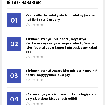
IŇ TÄZE HABARLAR
Ýaş ne­sil­ler ba­ra­da­ky ala­da döw­let sy­ýa­sa­ty­
01
nyň ile­ri tu­tul­ýan ug­ry
2026-08-06
Türkmenistanyň Prezidenti Şweýsariýa
02
Konfederasiýasynyň wise-prezidenti, Daşary
işler federal departamentiniň başlygyny kabul
etdi
2026-08-06
Türkmenistanyň Daşary işler ministri ÝHHG-niň
03
häzirki başlygy bilen duşuşdy
2026-08-06
«Agronomçylykda innowasion tehnologiýalar»
04
atly täze okuw kitaby neşir edildi
2026-08-05