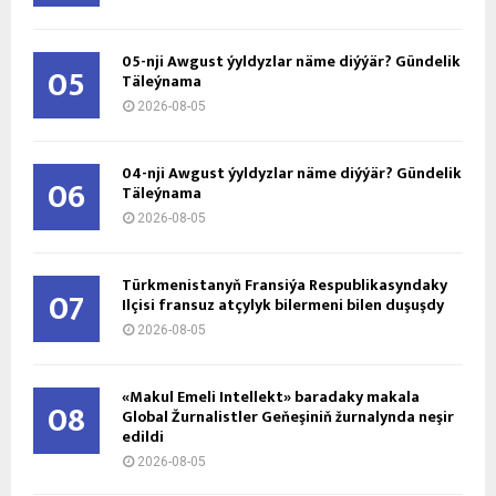
05-nji Awgust ýyldyzlar näme diýýär? Gündelik
05
Täleýnama
2026-08-05
04-nji Awgust ýyldyzlar näme diýýär? Gündelik
06
Täleýnama
2026-08-05
Türkmenistanyň Fransiýa Respublikasyndaky
07
Ilçisi fransuz atçylyk bilermeni bilen duşuşdy
2026-08-05
«Makul Emeli Intellekt» baradaky makala
08
Global Žurnalistler Geňeşiniň žurnalynda neşir
edildi
2026-08-05