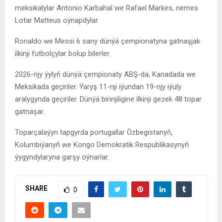
meksikalylar Antonio Karbahal we Rafael Markes, nemes
Lotar Matteus oýnapdylar.
Ronaldo we Messi 6 sany dünýä çempionatyna gatnaşjak
ilkinji futbolçylar bolup bilerler.
2026-njy ýylyň dünýä çempionaty ABŞ-da, Kanadada we
Meksikada geçiriler. Ýaryş 11-nji iýundan 19-njy iýuly
aralygynda geçiriler. Dünýä birinjiligine ilkinji gezek 48 topar
gatnaşar.
Toparçalaýyn tapgyrda portugallar Özbegistanyň,
Kolumbiýanyň we Kongo Demokratik Respublikasynyň
ýygyndylaryna garşy oýnarlar.
SHARE
0