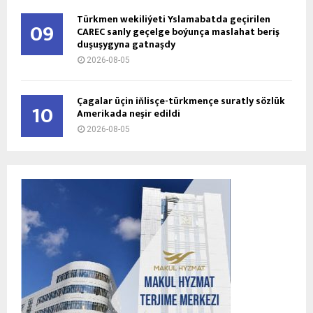
Türkmen wekiliýeti Yslamabatda geçirilen
09
CAREC sanly geçelge boýunça maslahat beriş
duşuşygyna gatnaşdy
2026-08-05
Çagalar üçin iňlisçe-türkmençe suratly sözlük
10
Amerikada neşir edildi
2026-08-05