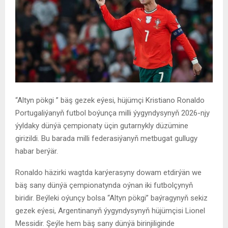
“Altyn pökgi ” bäş gezek eýesi, hüjümçi Kristiano Ronaldo
Portugaliýanyň futbol boýunça milli ýygyndysynyň 2026-njy
ýyldaky dünýä çempionaty üçin gutarnykly düzümine
girizildi. Bu barada milli federasiýanyň metbugat gullugy
habar berýär.
Ronaldo häzirki wagtda karýerasyny dowam etdirýän we
bäş sany dünýä çempionatynda oýnan iki futbolçynyň
biridir. Beýleki oýunçy bolsa “Altyn pökgi” baýragynyň sekiz
gezek eýesi, Argentinanyň ýygyndysynyň hüjümçisi Lionel
Messidir. Şeýle hem bäş sany dünýä birinjiliginde