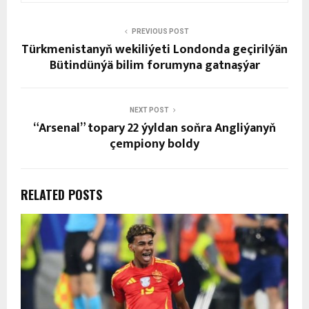
PREVIOUS POST
Türkmenistanyň wekiliýeti Londonda geçirilýän
Bütindünýä bilim forumyna gatnaşýar
NEXT POST
“Arsenal” topary 22 ýyldan soňra Angliýanyň
çempiony boldy
RELATED POSTS