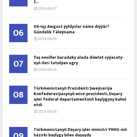
2...
2026-08-07
06-njy Awgust ýyldyzlar näme diýýär?
06
Gündelik Täleýnama
2026-08-06
Ýaş ne­sil­ler ba­ra­da­ky ala­da döw­let sy­ýa­sa­ty­
07
nyň ile­ri tu­tul­ýan ug­ry
2026-08-06
Türkmenistanyň Prezidenti Şweýsariýa
08
Konfederasiýasynyň wise-prezidenti, Daşary
işler federal departamentiniň başlygyny kabul
etdi
2026-08-06
Türkmenistanyň Daşary işler ministri ÝHHG-niň
09
häzirki başlygy bilen duşuşdy