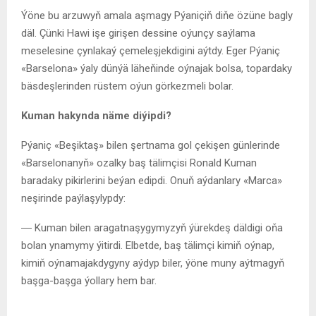
Ýöne bu arzuwyň amala aşmagy Pýaniçiň diňe özüne bagly
däl. Çünki Hawi işe girişen dessine oýunçy saýlama
meselesine çynlakaý çemeleşjekdigini aýtdy. Eger Pýaniç
«Barselona» ýaly dünýä läheňinde oýnajak bolsa, topardaky
bäsdeşlerinden rüstem oýun görkezmeli bolar.
Kuman
hakynda näme diýipdi?
Pýaniç «Beşiktaş» bilen şertnama gol çekişen günlerinde
«Barselonanyň» ozalky baş tälimçisi Ronald Kuman
baradaky pikirlerini beýan edipdi. Onuň aýdanlary «Marca»
neşirinde paýlaşylypdy:
― Kuman bilen aragatnaşygymyzyň ýürekdeş däldigi oňa
bolan ynamymy ýitirdi. Elbetde, baş tälimçi kimiň oýnap,
kimiň oýnamajakdygyny aýdyp biler, ýöne muny aýtmagyň
başga-başga ýollary hem bar.