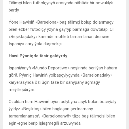
Tälimçi bilen futbolçynyň arasynda nähilidir bir sowuklyk
bardy.
Ýöne Hawiniň «Barselona» baş tälimçi bolup dolanmagy
bilen ezber futbolçy yzyna gaýryp barmaga döwtalap. Ol
«Beşiktaşdaky» kärende möhleti tamamlanan dessine
Ispaniýa sary ýola düşmekçi.
Hawi Pýaniçde
täsir galdyrdy
Ispaniýanyň «Mundo Deportiwo» neşirinde berilýän habara
görä, Pýaniç Hawiniň ýolbaşçylygynda «Barselonadaky»
karýerasynda özi üçin täze bir sahypany açmagy
meýilleşdirýär.
Ozaldan hem Hawiniň oýun uslybyna aşyk bolan bosnýaly
ýyldyz «Beşiktaş» bilen baglaşan şertnamasy
tamamlanansoň, «Barselonanyň» täze baş tälimçisi bilen
egin-egne berip işleşmegiň arzuwynda.