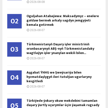
2026-08-08
Oguljahan Atabaýewa: Maksadymyz – enelere
02
goldaw bermek arkaly sagdyn jemgyýeti
kemala getirmek
2026-08-07
Türkmenistanyň Daşary işler ministriniň
03
orunbasarynyň ABŞ-nyň Türkmenistandaky
wagtlaýyn işler ynanylan wekili bilen...
2026-08-07
Aşgabat ÝHHG we Şweýsariýa bilen
04
hyzmatdaşlygyň ileri tutulýan ugurlaryny
kesgitledi
2026-08-07
Türkiýede ýokary okuw mekdebini tamamlan
05
daşary ýurtly uçurymlar üçin ýaşamak rugsady