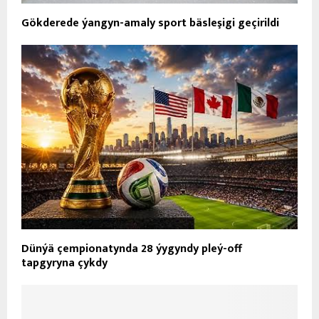
Gökderede ýangyn-amaly sport bäsleşigi geçirildi
Dünýä çempionatynda 28 ýygyndy pleý-off
tapgyryna çykdy