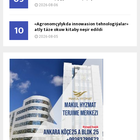
2026-08-06
«Agronomçylykda innowasion tehnologiýalar»
10
atly täze okuw kitaby neşir edildi
2026-08-05