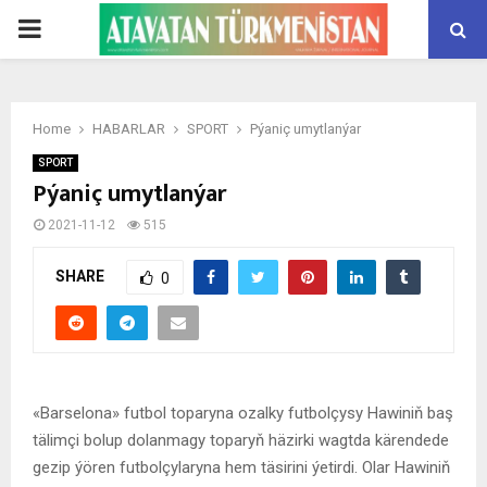
PRIMARY
MENU
Home
HABARLAR
SPORT
Pýaniç umytlanýar
SPORT
Pýaniç umytlanýar
2021-11-12
515
SHARE
0
«Barselona» futbol toparyna ozalky futbolçysy Hawiniň baş
tälimçi bolup dolanmagy toparyň häzirki wagtda kärendede
gezip ýören futbolçylaryna hem täsirini ýetirdi. Olar Hawiniň