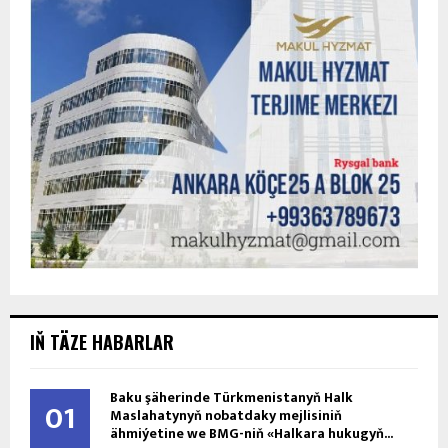
IŇ TÄZE HABARLAR
Baku şäherinde Türkmenistanyň Halk
01
Maslahatynyň nobatdaky mejlisiniň
ähmiýetine we BMG-niň «Halkara hukugyň...