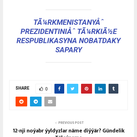
TÃ¼RKMENISTANYÅˆ
PREZIDENTINIÅˆ TÃ¼RKIÃ½E
RESPUBLIKASYNA NOBATDAKY
SAPARY
SHARE
0
PREVIOUS POST
12-nji noýabr ýyldyzlar näme diýýär? Gündelik