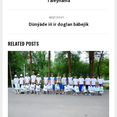
Täleýnama
NEXT POST
Dünýäde iň ir doglan bäbejik
RELATED POSTS