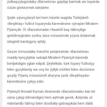
ýolbaşçylygyndaky «Barselona» gaýdyp barmak we toparda
özüni görkezmek isleýärler.
Şeýle oýunçylaryň biri hem häzirki wagtda Türkiýäniň
«Beşiktaş» futbol toparynda kärendesine oýnaýan Miralem
Pýaniçdir. Ol «Barselonada» Hawiniň baş tälimçilige
getirilmeginden soňra, täze möwsümde yzyna dolanmak
isleginiň bardygyny aýtdy.
Geçen tomusdaky transfer penjiresinde «Barselona»
maddy kynçylyklar sebäpli Miralem Pýaniçiň kärendä
beriljekdigini yglan edipdi. Şeýlelikde, türk topary futbolçy
bilen gyzyklandy we ony bir ýyllyk möhlet bilen düzümine
goşdy. Pýaniç möwsümiň ahyryna çenli «Beşiktaşda»
kärendesine çykyş eder.
Pýaniçiň Ronald Kuman döwründe «Barselonada» kän bir
oýna çykyp bilmändigini hem aýtmak gerek. Aslynda, ol
niderlandly tälimçi bilen dostlukly gatnaşykda hem däldi.